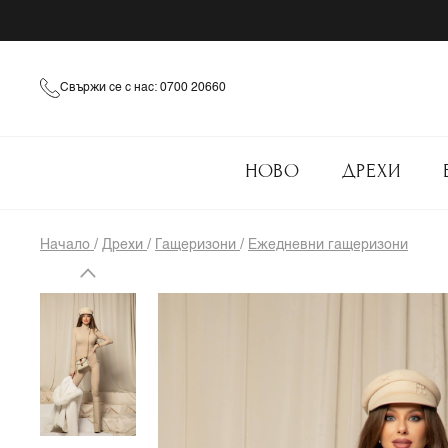
Свържи се с нас: 0700 20660
НОВО
ДРЕХИ
Начало
/
Дрехи
/
Гащеризони
/
Ежедневни гащеризони