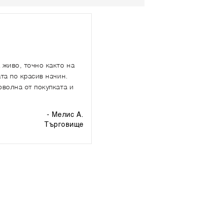
 живо, точно както на
та по красив начин.
оволна от покупката и
- Мелис А.
търговище