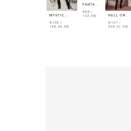
FANTASY
FLAW
€68 /
БОДИ -
MYSTIC
HELL ON
133 ЛВ.
BLACK
MOOD
HEELS
€102 /
€107 /
ГАЩЕРИЗОН
ГАЩЕРИЗО
199.49 ЛВ.
209.27 ЛВ.
- BLACK