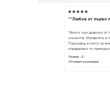
"“Любов от първо 
"Много съм доволна от 
снимките. Материята е п
Подходящ е както за еже
определено го препоръч
Размер - S
Отговаря на размера