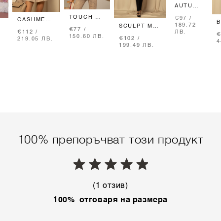
AUTUMN
BREEZE
TOUCH OF
€97 /
CASHMERE
ДЪЛЪГ
ELEGANCE
189.72
SCULPT ME
CLOUD
КЛИН -
€77 /
БЛУЗКА -
€112 /
ЛВ.
ГАЩЕРИЗОН
ПОЛА-
SOFT
€
150.60 ЛВ.
SEASHELL
€102 /
219.05 ЛВ.
Н
- BLACK
ПАНТАЛОН
BEIGE
4
199.49 ЛВ.
- TAUPE
100% препоръчват този продукт
(1 отзив)
100% отговаря на размера