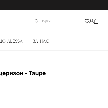
ЩО ALESSA
ЗА НАС
щеризон - Taupe