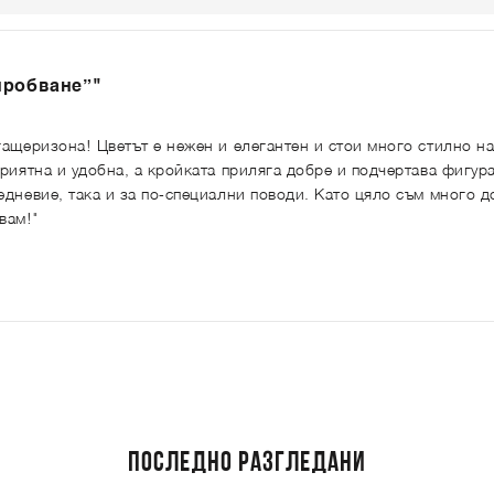
пробване”"
гащеризона! Цветът е нежен и елегантен и стои много стилно на
риятна и удобна, а кройката приляга добре и подчертава фигура
дневие, така и за по-специални поводи. Като цяло съм много д
вам!"
ПОСЛЕДНО РАЗГЛЕДАНИ