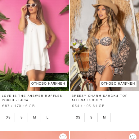
ОТНОВО НАЛИЧЕН
ОТНОВО НАЛИЧЕН
LOVE IS THE ANSWER RUFFLES
BREEZY CHARM БАНСКИ ТОП -
РОКЛЯ - БЯЛА
ALESSA LUXURY
€87 / 170.16 ЛВ.
€54 / 105.61 ЛВ.
XS
S
M
L
XS
S
M