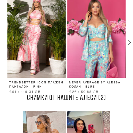
TRENDSETTER ICON ПЛАЖЕН
NEVER AVERAGE BY ALESSA
C
ПАНТАЛОН - PINK
КОЛАН - BLUE
R
M
€61 / 119.31 ЛВ.
€26 / 50.85 ЛВ.
€
СНИМКИ ОТ НАШИТЕ АЛЕСИ (2)