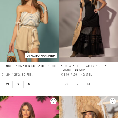
ОТНОВО НАЛИЧЕН
SUNSET NOMAD КЪС ГАЩЕРИЗОН
ALOHA AFTER PARTY ДЪЛГА
РОКЛЯ - BLACK
€129 / 252.30 ЛВ.
€149 / 291.42 ЛВ.
XS
S
M
XS
S
M
L