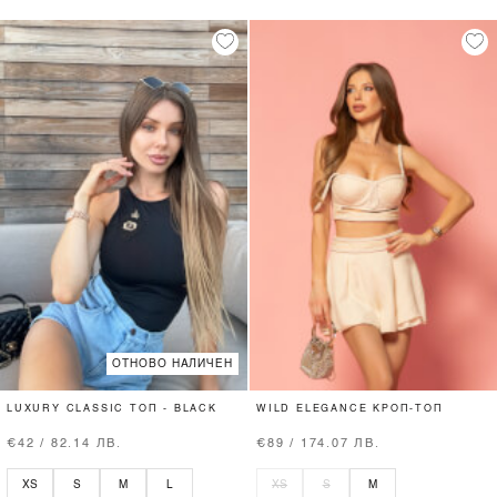
ОТНОВО НАЛИЧЕН
LUXURY CLASSIC ТОП - BLACK
WILD ELEGANCE КРОП-ТОП
€42 / 82.14 ЛВ.
€89 / 174.07 ЛВ.
XS
S
M
L
XS
S
M