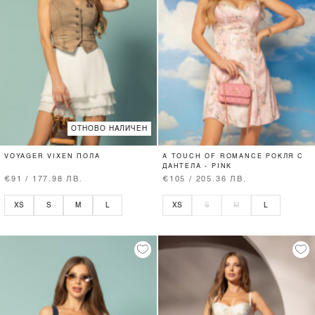
ОТНОВО НАЛИЧЕН
VOYAGER VIXEN ПОЛА
A TOUCH OF ROMANCE РОКЛЯ С
ДАНТЕЛА - PINK
€91 / 177.98 ЛВ.
€105 / 205.36 ЛВ.
XS
S
M
L
XS
S
M
L