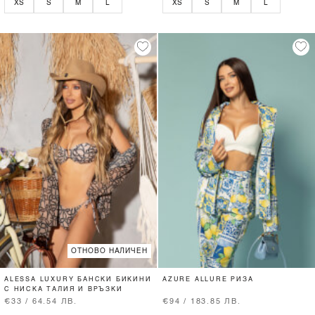
XS
S
M
L
XS
S
M
L
ОТНОВО НАЛИЧЕН
ALESSA LUXURY БАНСКИ БИКИНИ
AZURE ALLURE РИЗА
С НИСКА ТАЛИЯ И ВРЪЗКИ
€33 / 64.54 ЛВ.
€94 / 183.85 ЛВ.