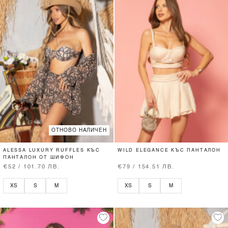
ОТНОВО НАЛИЧЕН
ALESSA LUXURY RUFFLES КЪС
WILD ELEGANCE КЪС ПАНТАЛОН
ПАНТАЛОН ОТ ШИФОН
€52 / 101.70 ЛВ.
€79 / 154.51 ЛВ.
XS
S
M
XS
S
M