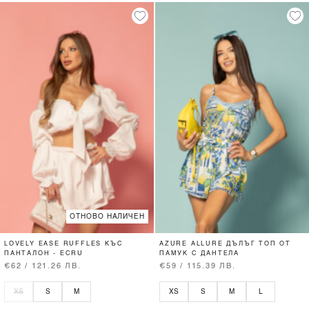
ОТНОВО НАЛИЧЕН
LOVELY EASE RUFFLES КЪС
AZURE ALLURE ДЪЛЪГ ТОП ОТ
ПАНТАЛОН - ECRU
ПАМУК С ДАНТЕЛА
€62 / 121.26 ЛВ.
€59 / 115.39 ЛВ.
XS
S
M
XS
S
M
L