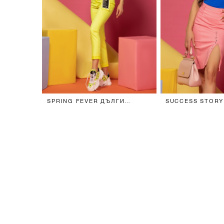
SPRING FEVER ДЪЛГИ
SUCCESS STORY 
ДЪНКИ - ЖЪЛТ НЕОН
€82 / 160.38 ЛВ.
€72 / 140.82 ЛВ.