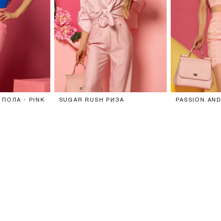
ПОЛА - PINK
SUGAR RUSH РИЗА
PASSION AND
ТОП - SWEET
€92 / 179.94 ЛВ.
€36 / 70.41 Л
СНИМКИ ОТ НАШИТЕ АЛЕСИ (3)