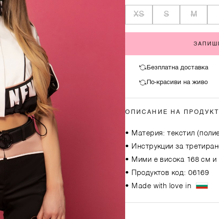
XS
S
M
ЗАПИШ
Безплатна доставка
По-красиви на живо
ОПИСАНИЕ НА ПРОДУК
• Материя: текстил (поли
• Инструкции за третиран
• Мими е висока 168 см и
• Продуктов код: 06169
• Made with love in