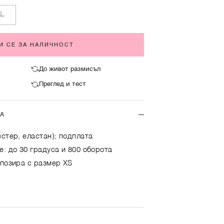
L
И СЕ ЗА НАЛИЧНОСТ
До живот размисъл
Преглед и тест
ТА
естер, еластан); подплата
е: до 30 градуса и 800 оборота
 позира с размер XS