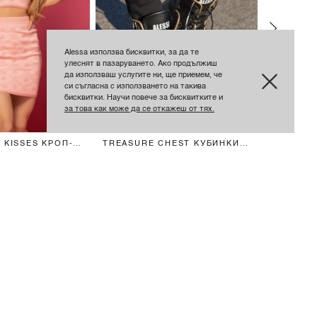
Alessa използва бисквитки, за да те
улеснят в пазаруването. Ако продължиш
да използваш услугите ни, ще приемем, че
си съгласна с използването на такива
бисквитки. Научи повече за бисквитките и
за това как може да се откажеш от тях.
 KISSES КРОП-
TREASURE CHEST КУБИНКИ
SPRING 
 PINK RELIGION
ОТ ЕСТ. КОЖА
ДЪНКИ -
В.
€143 / 279.68 ЛВ.
€82 / 160