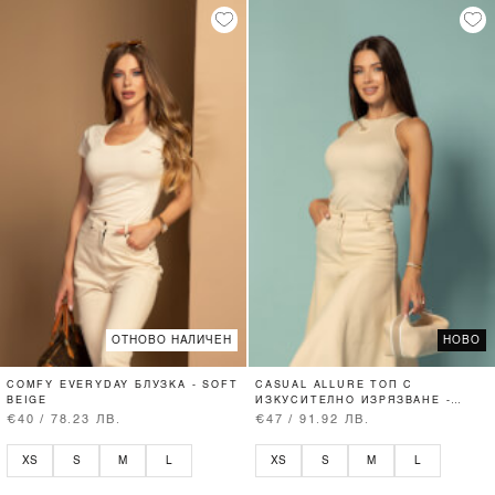
ОТНОВО НАЛИЧЕН
НОВО
COMFY EVERYDAY БЛУЗКА - SOFT
CASUAL ALLURE ТОП С
BEIGE
ИЗКУСИТЕЛНО ИЗРЯЗВАНЕ -
SOFT BEIGE
€40 / 78.23 ЛВ.
€47 / 91.92 ЛВ.
XS
S
M
L
XS
S
M
L