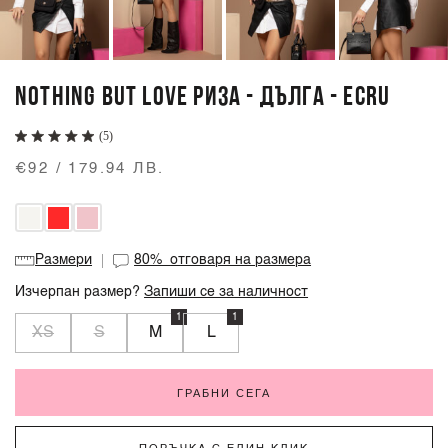
NOTHING BUT LOVE РИЗА - ДЪЛГА - ECRU
(5)
€92 / 179.94 ЛВ.
Размери
80%
отговаря на размера
Изчерпан размер?
Запиши се за наличност
1
1
XS
S
M
L
ГРАБНИ СЕГА