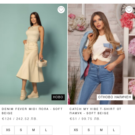
НОВО
ОТНОВО НАЛИЧЕН
DENIM FEVER MIDI ПОЛА - SOFT
CATCH MY VIBE T-SHIRT ОТ
BEIGE
ПАМУК - SOFT BEIGE
€124 / 242.52 ЛВ.
€51 / 99.75 ЛВ.
XS
S
M
L
XS
S
M
L