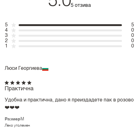
5.0
5 отзива
5
5
4
0
3
0
2
0
1
0
Люси Георгиева
Практична
Удобна и практична, дано я преиздадете пак в розово
❤️❤️❤️
Размер
M
Леко уголемен