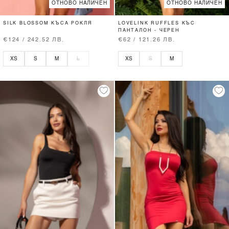
ОТНОВО НАЛИЧЕН
ОТНОВО НАЛИЧЕН
SILK BLOSSOM КЪСА РОКЛЯ
LOVELINK RUFFLES КЪС
ПАНТАЛОН - ЧЕРЕН
€124 / 242.52 ЛВ.
€62 / 121.26 ЛВ.
XS
S
M
L
XS
S
M