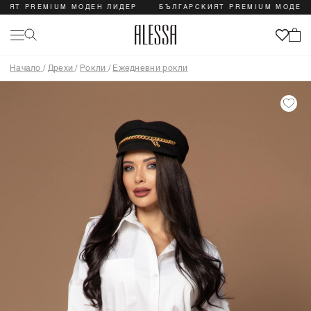
 PREMIUM МОДЕН ЛИДЕР
БЪЛГАРСКИЯТ PREMIUM МОДЕН ЛИД
Начало
/
Дрехи
/
Рокли
/
Ежедневни рокли