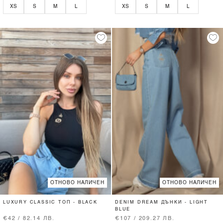
XS
S
M
L
XS
S
M
L
ОТНОВО НАЛИЧЕН
ОТНОВО НАЛИЧЕН
LUXURY CLASSIC ТОП - BLACK
DENIM DREAM ДЪНКИ - LIGHT
BLUE
€42 / 82.14 ЛВ.
€107 / 209.27 ЛВ.