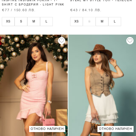
INSPIRE INSIGNIA РОКЛЯ - T-
STEAL MY STYLE ТОП - ТЕЛЕСЕН
SHIRT С БРОДЕРИЯ - LIGHT PINK
€77 / 150.60 ЛВ.
€43 / 84.10 ЛВ.
XS
S
M
L
XS
S
M
L
ОТНОВО НАЛИЧЕН
ОТНОВО НАЛИЧЕН