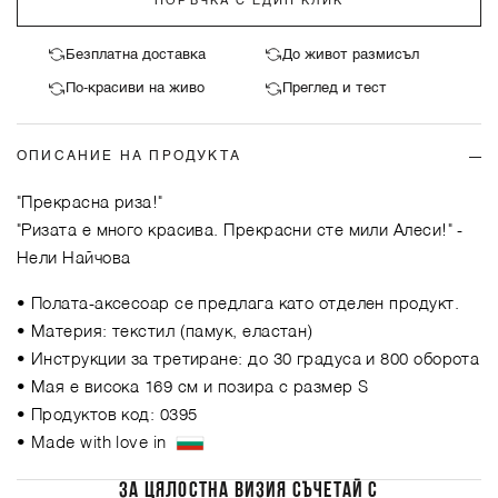
ПОРЪЧКА С ЕДИН КЛИК
Безплатна доставка
До живот размисъл
По-красиви на живо
Преглед и тест
ОПИСАНИЕ НА ПРОДУКТА
"Прекрасна риза!"
"Ризата е много красива. Прекрасни сте мили Алеси!"
-
Нели Найчова
• Полата-аксесоар се предлага като отделен продукт.
• Материя: текстил (памук, еластан)
• Инструкции за третиране: до 30 градуса и 800 оборота
• Мая е висока 169 см и позира с размер S
• Продуктов код: 0395
• Made with love in
ЗА ЦЯЛОСТНА ВИЗИЯ СЪЧЕТАЙ С