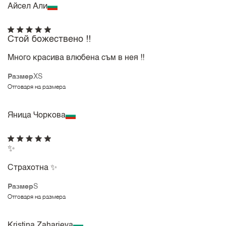
Айсел Али
Стой божествено !!
Много красива влюбена съм в нея !!
Размер
XS
Отговаря на размера
Яница Чоркова
✨
Страхотна ✨
Размер
S
Отговаря на размера
Kristina Zaharieva