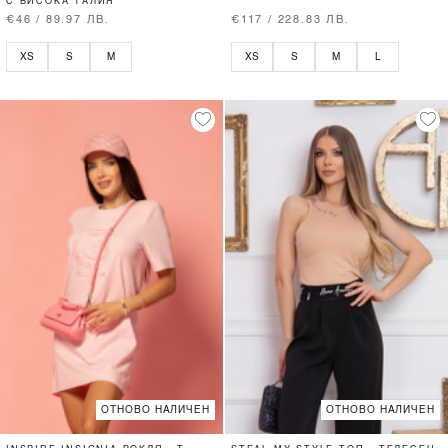
С ВИСОКА ТАЛИЯ
€46 / 89.97 ЛВ.
€117 / 228.83 ЛВ.
XS
S
M
XS
S
M
L
ОТНОВО НАЛИЧЕН
ОТНОВО НАЛИЧЕН