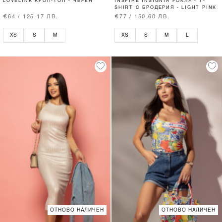
LOVELINK КРОП-ТОП - ЧЕРЕН
INSPIRE INSIGNIA РОКЛЯ - T-
SHIRT С БРОДЕРИЯ - LIGHT PINK
€64 / 125.17 ЛВ.
€77 / 150.60 ЛВ.
XS
S
M
XS
S
M
L
ОТНОВО НАЛИЧЕН
ОТНОВО НАЛИЧЕН