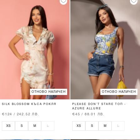
ОТНОВО НАЛИЧЕН
ОТНОВО НАЛИЧЕН
SILK BLOSSOM КЪСА РОКЛЯ
PLEASE DON’T STARE ТОП -
AZURE ALLURE
€124 / 242.52 ЛВ.
€45 / 88.01 ЛВ.
XS
S
M
L
XS
S
M
L