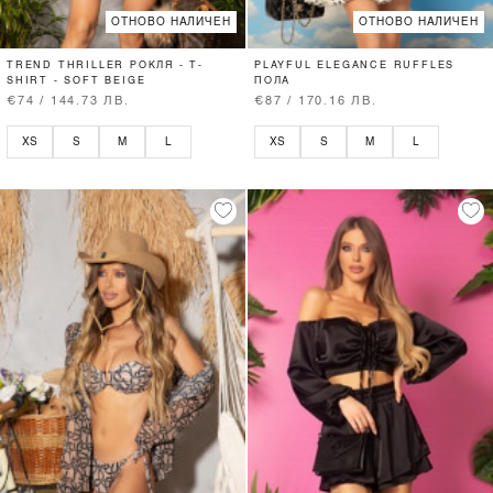
ОТНОВО НАЛИЧЕН
ОТНОВО НАЛИЧЕН
TREND THRILLER РОКЛЯ - T-
PLAYFUL ELEGANCE RUFFLES
SHIRT - SOFT BEIGE
ПОЛА
€74 / 144.73 ЛВ.
€87 / 170.16 ЛВ.
XS
S
M
L
XS
S
M
L