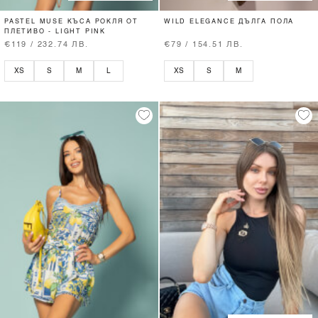
PASTEL MUSE КЪСА РОКЛЯ ОТ
WILD ELEGANCE ДЪЛГА ПОЛА
ПЛЕТИВО - LIGHT PINK
€119 / 232.74 ЛВ.
€79 / 154.51 ЛВ.
XS
S
M
L
XS
S
M