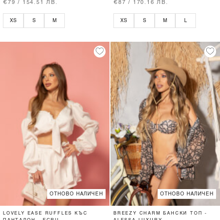
€79 / 154.51 ЛВ.
€87 / 170.16 ЛВ.
XS
S
M
XS
S
M
L
ОТНОВО НАЛИЧЕН
ОТНОВО НАЛИЧЕН
LOVELY EASE RUFFLES КЪС
BREEZY CHARM БАНСКИ ТОП -