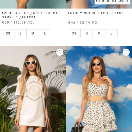
ОТНОВО НАЛИЧЕН
AZURE ALLURE ДЪЛЪГ ТОП ОТ
LUXURY CLASSIC ТОП - BLACK
ПАМУК С ДАНТЕЛА
€59 / 115.39 ЛВ.
€42 / 82.14 ЛВ.
XS
S
M
L
XS
S
M
L