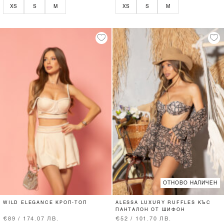
XS
S
M
XS
S
M
ОТНОВО НАЛИЧЕН
WILD ELEGANCE КРОП-ТОП
ALESSA LUXURY RUFFLES КЪС
ПАНТАЛОН ОТ ШИФОН
€89 / 174.07 ЛВ.
€52 / 101.70 ЛВ.