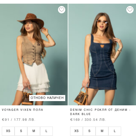
ОТНОВО НАЛИЧЕН
VOYAGER VIXEN ПОЛА
DENIM CHIC РОКЛЯ ОТ ДЕНИМ -
DARK BLUE
€91 / 177.98 ЛВ.
€169 / 330.54 ЛВ.
XS
S
M
L
XS
S
M
L