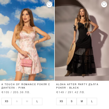
A TOUCH OF ROMANCE РОКЛЯ С
ALOHA AFTER PARTY ДЪЛГА
ДАНТЕЛА - PINK
РОКЛЯ - BLACK
€105 / 205.36 ЛВ.
€149 / 291.42 ЛВ.
XS
S
M
L
XS
S
M
L