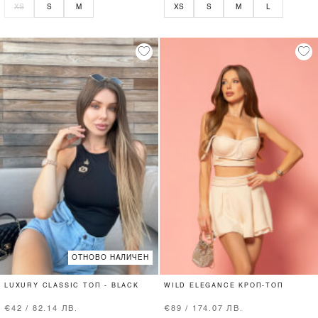
XS
S
M
XS
S
M
L
ОТНОВО НАЛИЧЕН
LUXURY CLASSIC ТОП - BLACK
WILD ELEGANCE КРОП-ТОП
€42 / 82.14 ЛВ.
€89 / 174.07 ЛВ.