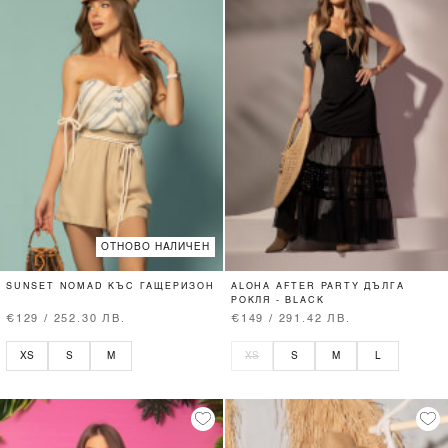
ОТНОВО НАЛИЧЕН
SUNSET NOMAD КЪС ГАЩЕРИЗОН
ALOHA AFTER PARTY ДЪЛГА
РОКЛЯ - BLACK
€129 / 252.30 ЛВ.
€149 / 291.42 ЛВ.
XS
S
M
XS
S
M
L