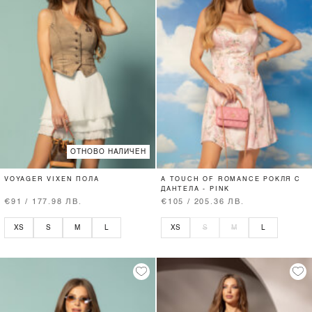
ОТНОВО НАЛИЧЕН
VOYAGER VIXEN ПОЛА
A TOUCH OF ROMANCE РОКЛЯ С
ДАНТЕЛА - PINK
€91 / 177.98 ЛВ.
€105 / 205.36 ЛВ.
XS
S
M
L
XS
S
M
L