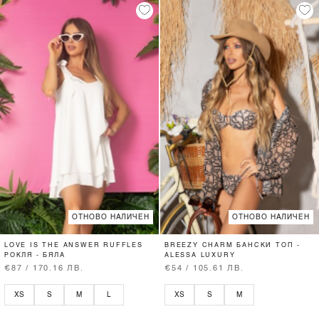
ОТНОВО НАЛИЧЕН
ОТНОВО НАЛИЧЕН
LOVE IS THE ANSWER RUFFLES
BREEZY CHARM БАНСКИ ТОП -
РОКЛЯ - БЯЛА
ALESSA LUXURY
€87 / 170.16 ЛВ.
€54 / 105.61 ЛВ.
XS
S
M
L
XS
S
M