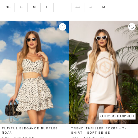
XS
S
M
L
XS
S
M
ОТНОВО НАЛИЧЕН
PLAYFUL ELEGANCE RUFFLES
TREND THRILLER РОКЛЯ - T-
ПОЛА
SHIRT - SOFT BEIGE