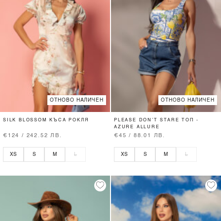
ОТНОВО НАЛИЧЕН
ОТНОВО НАЛИЧЕН
SILK BLOSSOM КЪСА РОКЛЯ
PLEASE DON’T STARE ТОП -
AZURE ALLURE
€124 / 242.52 ЛВ.
€45 / 88.01 ЛВ.
XS
S
M
L
XS
S
M
L