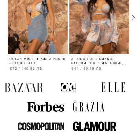
OCEAN MUSE ПЛАЖНА РОКЛЯ
A TOUCH OF ROMANCE
A
- CLOUD BLUE
БАНСКИ ТОП ТРИЪГЪЛНИЦИ
Б
- VISTA BLUE
Т
€72 / 140.82 ЛВ.
€41 / 80.19 ЛВ.
€
B