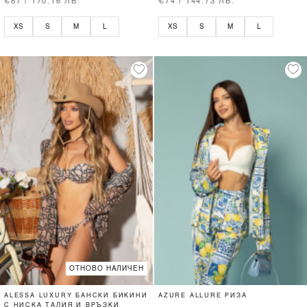
€87 / 170.16 ЛВ.
€74 / 144.73 ЛВ.
XS
S
M
L
XS
S
M
L
ОТНОВО НАЛИЧЕН
ALESSA LUXURY БАНСКИ БИКИНИ
AZURE ALLURE РИЗА
С НИСКА ТАЛИЯ И ВРЪЗКИ