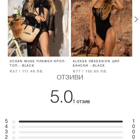
OCEAN MUSE ПЛАЖЕН КРОП-
ALESSA OBSESSION ЦЯЛ
M
ТОП - BLACK
БАНСКИ - BLACK
П
€57 / 111.48 ЛВ.
€77 / 150.60 ЛВ.
€
ОТЗИВИ
5.0
1 отзив
5
1
4
0
3
0
2
0