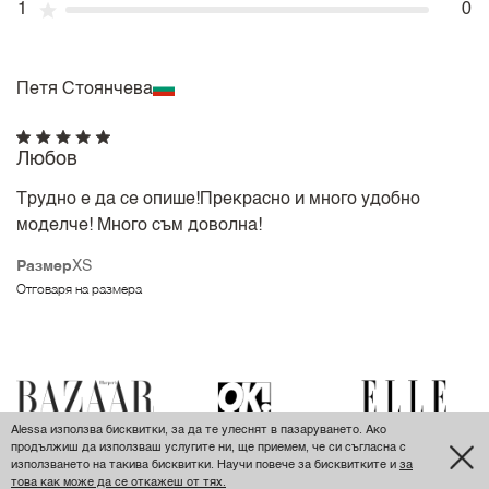
1
0
Петя Стоянчева
Любов
Трудно е да се опише!Прекрасно и много удобно
моделче! Много съм доволна!
Размер
XS
Отговаря на размера
Alessa използва бисквитки, за да те улеснят в пазаруването. Ако
продължиш да използваш услугите ни, ще приемем, че си съгласна с
използването на такива бисквитки. Научи повече за бисквитките и
за
това как може да се откажеш от тях.