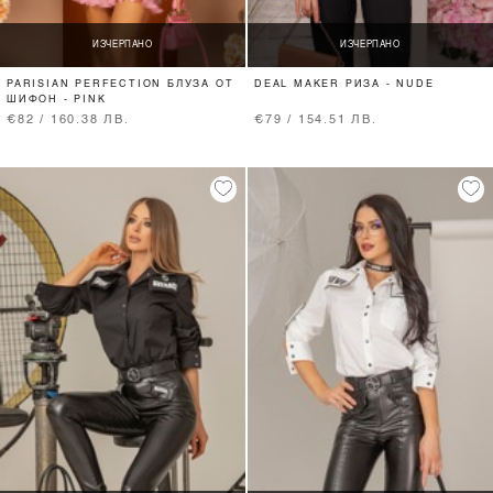
ИЗЧЕРПАНО
ИЗЧЕРПАНО
PARISIAN PERFECTION БЛУЗА ОТ
DEAL MAKER РИЗА - NUDE
ШИФОН - PINK
€82 / 160.38 ЛВ.
€79 / 154.51 ЛВ.