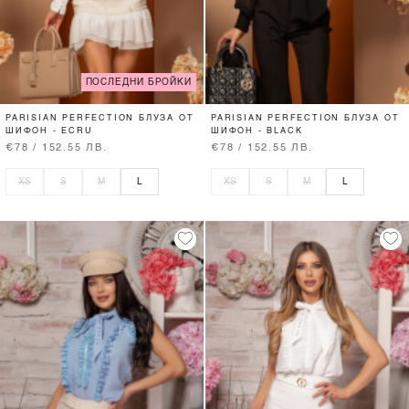
ПОСЛЕДНИ БРОЙКИ
PARISIAN PERFECTION БЛУЗА ОТ
PARISIAN PERFECTION БЛУЗА ОТ
ШИФОН - ECRU
ШИФОН - BLACK
€78 / 152.55 ЛВ.
€78 / 152.55 ЛВ.
XS
S
M
L
XS
S
M
L