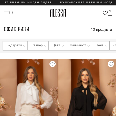
ИЯТ PREMIUM МОДЕН ЛИДЕР
БЪЛГАРСКИЯТ PREMIUM МОДЕН 
ОФИС РИЗИ
12
продукта
Вид дрехи
Размер
Цвят
Наличност
Цена
С