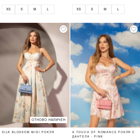
XS
S
M
L
XS
S
M
L
ОТНОВО НАЛИЧЕН
SILK BLOSSOM MIDI РОКЛЯ
A TOUCH OF ROMANCE РОКЛЯ С
ДАНТЕЛА - PINK