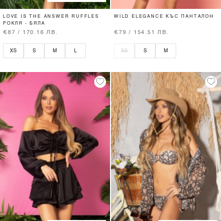
LOVE IS THE ANSWER RUFFLES
WILD ELEGANCE КЪС ПАНТАЛОН
РОКЛЯ - БЯЛА
€87 / 170.16 ЛВ.
€79 / 154.51 ЛВ.
XS
S
M
L
XS
S
M