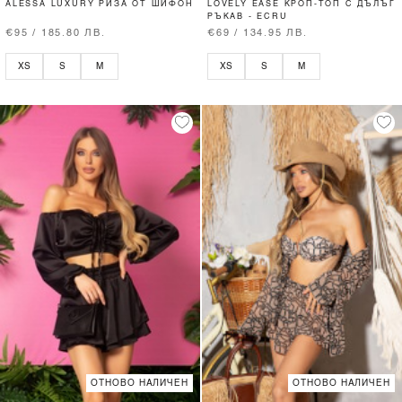
ALESSA LUXURY РИЗА ОТ ШИФОН
LOVELY EASE КРОП-ТОП С ДЪЛЪГ
РЪКАВ - ECRU
€95 / 185.80 ЛВ.
€69 / 134.95 ЛВ.
XS
S
M
XS
S
M
ОТНОВО НАЛИЧЕН
ОТНОВО НАЛИЧЕН