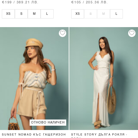
€199 / 389.21 ЛВ.
€105 / 205.36 ЛВ.
XS
S
M
L
XS
S
M
L
ОТНОВО НАЛИЧЕН
SUNSET NOMAD КЪС ГАЩЕРИЗОН
STYLE STORY ДЪЛГА РОКЛЯ -