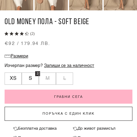
OLD MONEY ПОЛА - SOFT BEIGE
(2)
€92 / 179.94 ЛВ.
Размери
Изчерпан размер?
Запиши се за наличност
2
XS
S
M
L
ГРАБНИ СЕГА
ПОРЪЧКА С ЕДИН КЛИК
Безплатна доставка
До живот размисъл