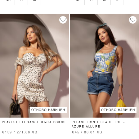
XS
S
M
XS
S
M
L
ОТНОВО НАЛИЧЕН
ОТНОВО НАЛИЧЕН
PLAYFUL ELEGANCE КЪСА РОКЛЯ
PLEASE DON’T STARE ТОП -
AZURE ALLURE
€139 / 271.86 ЛВ.
€45 / 88.01 ЛВ.