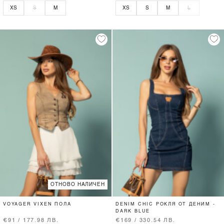
XS
S
M
XS
S
M
L
ОТНОВО НАЛИЧЕН
VOYAGER VIXEN ПОЛА
DENIM CHIC РОКЛЯ ОТ ДЕНИМ -
DARK BLUE
€91 / 177.98 ЛВ.
€169 / 330.54 ЛВ.