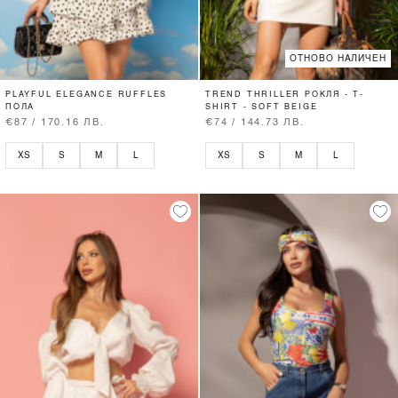
ОТНОВО НАЛИЧЕН
PLAYFUL ELEGANCE RUFFLES
TREND THRILLER РОКЛЯ - T-
ПОЛА
SHIRT - SOFT BEIGE
€87 / 170.16 ЛВ.
€74 / 144.73 ЛВ.
XS
S
M
L
XS
S
M
L