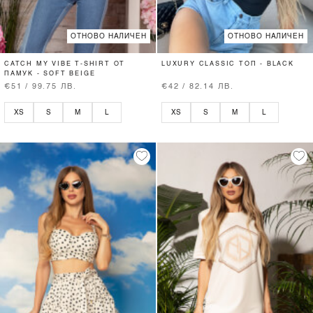
ОТНОВО НАЛИЧЕН
ОТНОВО НАЛИЧЕН
CATCH MY VIBE T-SHIRT ОТ
LUXURY CLASSIC ТОП - BLACK
ПАМУК - SOFT BEIGE
€51 / 99.75 ЛВ.
€42 / 82.14 ЛВ.
XS
S
M
L
XS
S
M
L