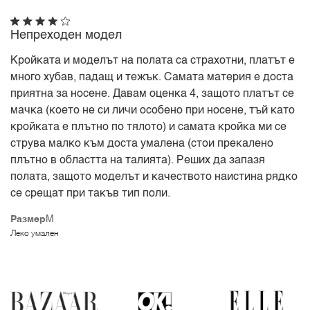
Непреходен модел
Кройката и моделът на полата са страхотни, платът е
много хубав, падащ и тежък. Самата материя е доста
приятна за носене. Давам оценка 4, защото платът се
мачка (което не си личи особено при носене, тъй като
кройката е плътно по тялото) и самата кройка ми се
струва малко към доста умалена (стои прекалено
плътно в областта на талията). Реших да запазя
полата, защото моделът и качеството наистина рядко
се срещат при такъв тип поли.
Размер
M
Леко умален