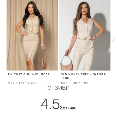
I'M THAT GIRL MIDI ПОЛА
OLD MONEY ЕЛЕК - NATURAL
O
BEIGE
В
€87 / 170.16 ЛВ.
€97 / 189.72 ЛВ.
€
ОТЗИВИ
4.5
2 отзива