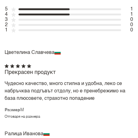
5
1
4
1
3
0
2
0
1
0
Цветелина Славчева
Прекрасен продукт
Чудесно качество, много стилна и удобна, леко се
набръчква подгъвът отдолу, но е пренебрежимо на
база плюсовете, страхотно попадение
Размер
M
Отговаря на размера
Ралица Иванова