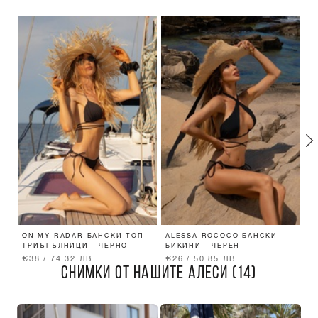
ON MY RADAR БАНСКИ ТОП
ALESSA ROCOCO БАНСКИ
O
ТРИЪГЪЛНИЦИ - ЧЕРНО
БИКИНИ - ЧЕРЕН
Б
Р
€38 / 74.32 ЛВ.
€26 / 50.85 ЛВ.
€
СНИМКИ ОТ НАШИТЕ АЛЕСИ (14)