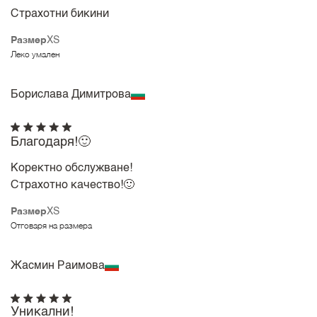
Страхотни бикини
Размер
XS
Леко умален
Борислава Димитрова
Благодаря!🙂
Коректно обслужване!
Страхотно качество!🙂
Размер
XS
Отговаря на размера
Жасмин Раимова
Уникални!