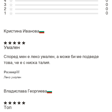
4
0
3
0
2
0
1
0
Кристина Иванова
Умален
Според мен е леко умален, а може би ме подведе
това, че е с ниска талия.
Размер
M
Леко умален
Владислава Георгиева
Топ