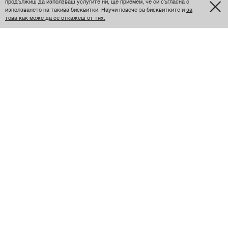
Отговаря на размера
продължиш да използваш услугите ни, ще приемем, че си съгласна с
използването на такива бисквитки. Научи повече за бисквитките и
за
това как може да се откажеш от тях.
Каролина Хаджиева
Харесва ми
Много удобен и практичен бански.
Размер
XS
Отговаря на размера