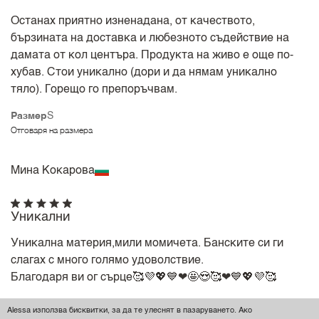
Останах приятно изненадана, от качеството,
бързината на доставка и любезното съдействие на
дамата от кол центъра. Продукта на живо е още по-
хубав. Стои уникално (дори и да нямам уникално
тяло). Горещо го препоръчвам.
Размер
S
Отговаря на размера
Мина Кокарова
Уникални
Уникална материя,мили момичета. Банските си ги
слагах с много голямо удоволствие.
Благодаря ви ог сърце🥰💜💖💙❤🤩😍🥰❤💙💖💜🥰
Размер
M
Alessa използва бисквитки, за да те улеснят в пазаруването. Ако