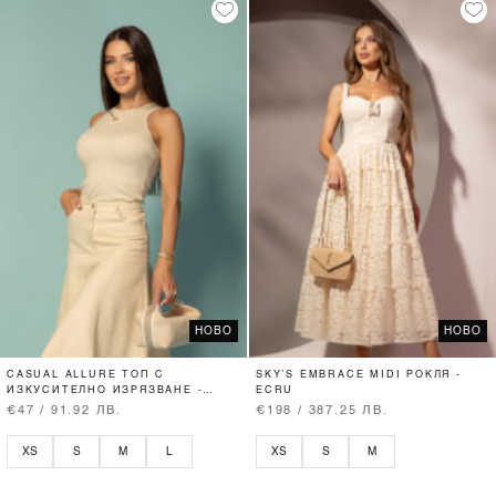
НОВО
НОВО
CASUAL ALLURE ТОП С
SKY’S EMBRACE MIDI РОКЛЯ -
ИЗКУСИТЕЛНО ИЗРЯЗВАНЕ -
ECRU
SOFT BEIGE
€47 / 91.92 ЛВ.
€198 / 387.25 ЛВ.
XS
S
M
L
XS
S
M