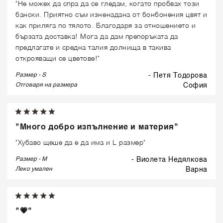
"Не можех да спра да се гледам, когато пробвах този
бански. Приятно съм изненадана от бонбонения цвят и
как приляга по тялото. Благодаря за отношението и
бързата доставка! Мога да дам препоръката да
предлагате и средна талия долнища в такива
открояващи се цветове!"
Размер - S
- Петя Тодорова
Отговаря на размера
софия
"Много добро изпълнение и материя"
"Хубаво щеше да е да има и L размер"
Размер - M
- Виолета Недялкова
Леко умален
варна
"💗"