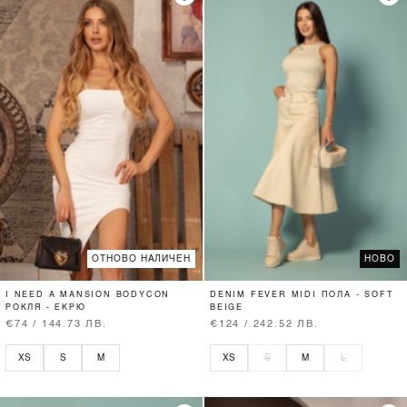
ОТНОВО НАЛИЧЕН
НОВО
I NEED A MANSION BODYCON
DENIM FEVER MIDI ПОЛА - SOFT
РОКЛЯ - ЕКРЮ
BEIGE
€74 / 144.73 ЛВ.
€124 / 242.52 ЛВ.
XS
S
M
XS
S
M
L