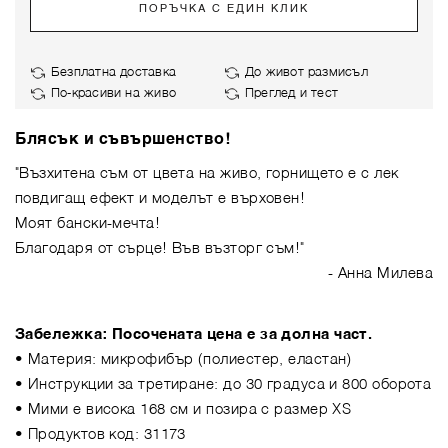
ПОРЪЧКА С ЕДИН КЛИК
Безплатна доставка
До живот размисъл
По-красиви на живо
Преглед и тест
Блясък и съвършенство!
"Възхитена съм от цвета на живо, горнището е с лек
повдигащ ефект и моделът е върховен!
Моят бански-мечта!
Благодаря от сърце! Във възторг съм!"
- Анна Милева
Забележка: Посочената цена е за долна част.
• Материя: микрофибър (полиестер, еластан)
• Инструкции за третиране: до 30 градуса и 800 оборота
• Мими е висока 168 см и позира с размер XS
• Продуктов код: 31173