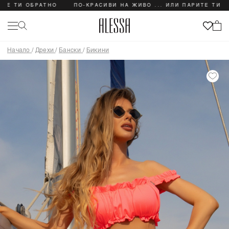
И ОБРАТНО
ПО-КРАСИВИ НА ЖИВО ... ИЛИ ПАРИТЕ ТИ ОБРАТ
Начало
/
Дрехи
/
Бански
/
Бикини