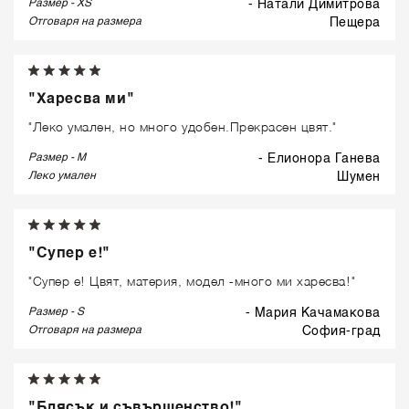
Размер - XS
- Натали Димитрова
Отговаря на размера
пещера
"Харесва ми"
"Леко умален, но много удобен.Прекрасен цвят."
Размер - M
- Елионора Ганева
Леко умален
шумен
"Супер е!"
"Супер е! Цвят, материя, модел -много ми харесва!"
Размер - S
- Maрия Качамакова
Отговаря на размера
софия-град
"Блясък и съвършенство!"