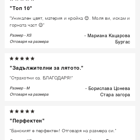
"Топ 10"
"Уникален цвят, материя и кройка 😊. Моля ви, искам и
горната част 😉"
Размер - XS
- Мариана Кацарова
Отговаря на размера
бургас
"Задължителни за лятото."
"Страхотни са. БЛАГОДАРЯ!"
Размер - M
- Борислава Цонева
Отговаря на размера
стара загора
"Перфектен"
"Банският е перфектен! Отговаря на размера си."