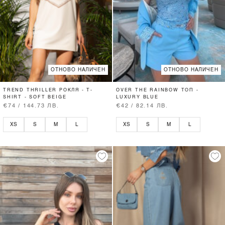
ОТНОВО НАЛИЧЕН
ОТНОВО НАЛИЧЕН
TREND THRILLER РОКЛЯ - T-
OVER THE RAINBOW ТОП -
SHIRT - SOFT BEIGE
LUXURY BLUE
€74 / 144.73 ЛВ.
€42 / 82.14 ЛВ.
XS
S
M
L
XS
S
M
L