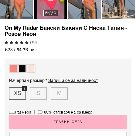
ВИДЕО
On My Radar Бански Бикини С Ниска Талия -
Розов Неон
(10)
€28 / 54.76 лв.
Изчерпан размер?
Запиши се за наличност
2
XS
S
M
Размери
80%
отговаря на размера
ГРАБНИ СЕГА