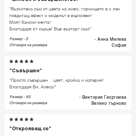
"Възхитена съм от цвета на живо, горнището е с лек
повдигащ ефект и моделът е върховен!
Моят бански-мечта!
Благодаря от сърце! Във възторг съм!"
Размер - S
- Анна Милева
Отговаря на размера
софия
"Съвършен"
"Просто съвършен ...цвят, кройка и материя!
Благодаря Ви, Алеса!"
Размер - XS
- Виктория Георгиева
Отговаря на размера
велико търново
"Открояващ се"