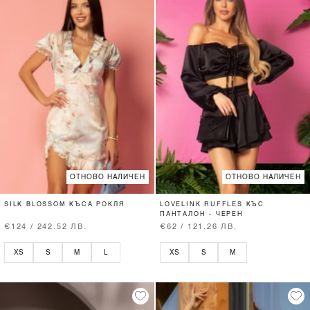
ОТНОВО НАЛИЧЕН
ОТНОВО НАЛИЧЕН
SILK BLOSSOM КЪСА РОКЛЯ
LOVELINK RUFFLES КЪС
ПАНТАЛОН - ЧЕРЕН
€124 / 242.52 ЛВ.
€62 / 121.26 ЛВ.
XS
S
M
L
XS
S
M