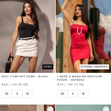
НОВО
ОТНОВО НАЛИЧЕН
SEXY COMFORT БОДИ - BLACK
I NEED A MANSION BODYCON
РОКЛЯ - ЧЕРВЕНА
€69 / 134.95 ЛВ.
€74 / 144.73 ЛВ.
XS
S
M
XS
S
M