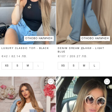
ОТНОВО НАЛИЧЕН
ОТНОВО НАЛИЧЕН
LUXURY CLASSIC ТОП - BLACK
DENIM DREAM ДЪНКИ - LIGHT
BLUE
€42 / 82.14 ЛВ.
€107 / 209.27 ЛВ.
XS
S
M
L
XS
S
M
L