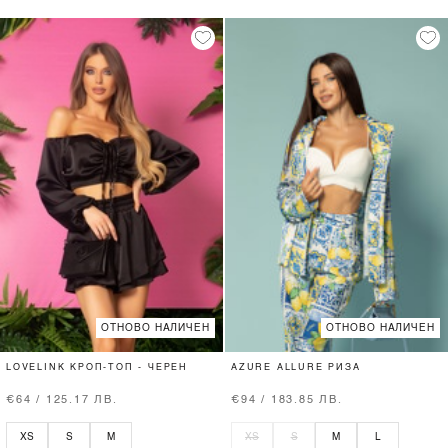
ОТНОВО НАЛИЧЕН
ОТНОВО НАЛИЧЕН
LOVELINK КРОП-ТОП - ЧЕРЕН
AZURE ALLURE РИЗА
€64 / 125.17 ЛВ.
€94 / 183.85 ЛВ.
XS
S
M
XS
S
M
L