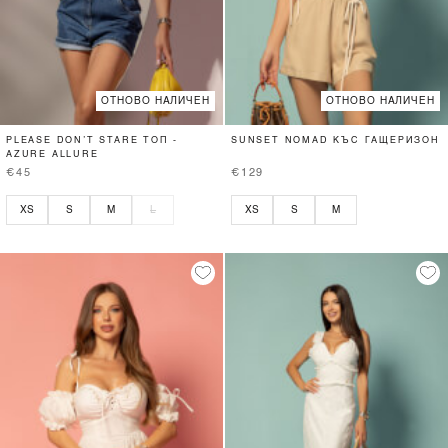
ОТНОВО НАЛИЧЕН
ОТНОВО НАЛИЧЕН
PLEASE DON’T STARE ТОП -
SUNSET NOMAD КЪС ГАЩЕРИЗОН
AZURE ALLURE
€45
€129
XS
S
M
L
XS
S
M