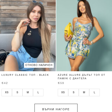
ОТНОВО НАЛИЧЕН
LUXURY CLASSIC ТОП - BLACK
AZURE ALLURE ДЪЛЪГ ТОП ОТ
ПАМУК С ДАНТЕЛА
€42
€59
XS
S
M
L
XS
S
M
L
ВЪРНИ НАГОРЕ