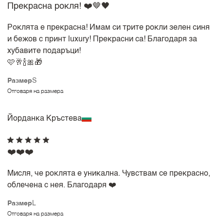
Прекрасна рокля! ❤️🤎🖤
Роклята е прекрасна! Имам си трите рокли зелен синя
и бежов с принт luxury! Прекрасни са! Благодаря за
хубавите подаръци!
🩷🥂🍾🎀🎁
Размер
S
Отговаря на размера
Йорданка Кръстева
❤️❤️❤️
Мисля, че роклята е уникална. Чувствам се прекрасно,
облечена с нея. Благодаря ❤️
Размер
L
Отговаря на размера