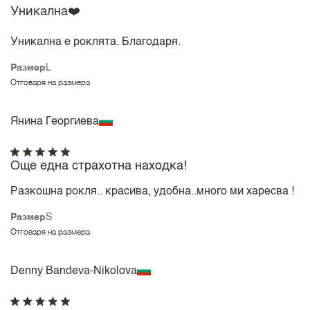
Уникална❤️
Уникална е роклята. Благодаря.
Размер
L
Отговаря на размера
Янина Георгиева
Още една страхотна находка!
Разкошна рокля.. красива, удобна..много ми харесва !
Размер
S
Отговаря на размера
Denny Bandeva-Nikolova