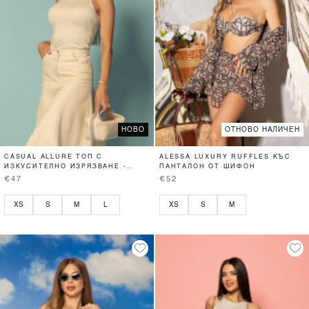
НОВО
ОТНОВО НАЛИЧЕН
CASUAL ALLURE ТОП С
ALESSA LUXURY RUFFLES КЪС
ИЗКУСИТЕЛНО ИЗРЯЗВАНЕ -
ПАНТАЛОН ОТ ШИФОН
SOFT BEIGE
€47
€52
XS
S
M
L
XS
S
M