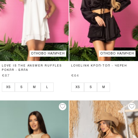
ОТНОВО НАЛИЧЕН
ОТНОВО НАЛИЧЕН
LOVE IS THE ANSWER RUFFLES
LOVELINK КРОП-ТОП - ЧЕРЕН
РОКЛЯ - БЯЛА
€87
€64
XS
S
M
L
XS
S
M