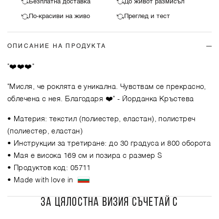
Безплатна доставка
До живот размисъл
По-красиви на живо
Преглед и тест
ОПИСАНИЕ НА ПРОДУКТА
"❤️❤️❤️"
"Мисля, че роклята е уникална. Чувствам се прекрасно,
облечена с нея. Благодаря ❤️"
- Йорданка Кръстева
• Материя: текстил (полиестер, еластан), полистреч
(полиестер, еластан)
• Инструкции за третиране: до 30 градуса и 800 оборота
• Мая е висока 169 см и позира с размер S
• Продуктов код: 05711
• Made with love in
ЗА ЦЯЛОСТНА ВИЗИЯ СЪЧЕТАЙ С