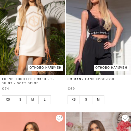
ОТНОВО НАЛИЧЕН
ОТНОВО НАЛИЧЕН
TREND THRILLER РОКЛЯ - T-
SO MANY FANS КРОП-ТОП
SHIRT - SOFT BEIGE
€74
€69
XS
S
M
L
XS
S
M