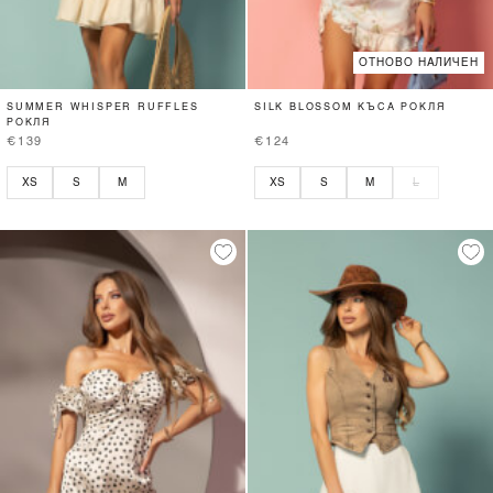
ОТНОВО НАЛИЧЕН
SUMMER WHISPER RUFFLES
SILK BLOSSOM КЪСА РОКЛЯ
РОКЛЯ
€139
€124
XS
S
M
XS
S
M
L