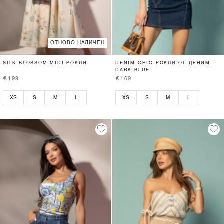
ОТНОВО НАЛИЧЕН
SILK BLOSSOM MIDI РОКЛЯ
DENIM CHIC РОКЛЯ ОТ ДЕНИМ -
DARK BLUE
€199
€169
XS
S
M
L
XS
S
M
L