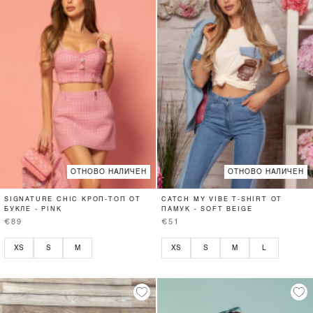
ОТНОВО НАЛИЧЕН
ОТНОВО НАЛИЧЕН
SIGNATURE CHIC КРОП-ТОП ОТ
CATCH MY VIBE T-SHIRT ОТ
БУКЛЕ - PINK
ПАМУК - SOFT BEIGE
€89
€51
XS
S
M
XS
S
M
L