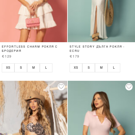
EFFORTLESS CHARM РОКЛЯ С
STYLE STORY ДЪЛГА РОКЛЯ -
БРОДЕРИЯ
ECRU
€129
€179
XS
S
M
L
XS
S
M
L