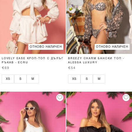
ОТНОВО НАЛИЧЕН
ОТНОВО НАЛИЧЕН
LOVELY EASE КРОП-ТОП С ДЪЛЪГ
BREEZY CHARM БАНСКИ ТОП -
РЪКАВ - ECRU
ALESSA LUXURY
€69
€54
XS
S
M
XS
S
M