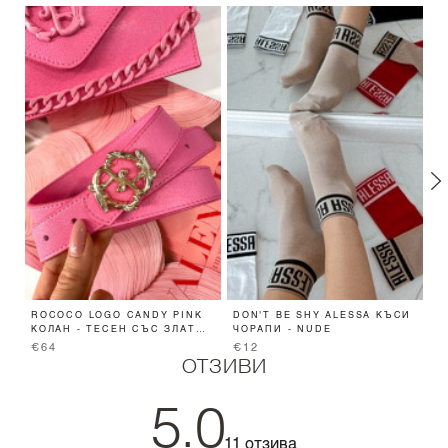
ROCOCO LOGO CANDY PINK
DON'T BE SHY ALESSA КЪСИ
B
КОЛАН - ТЕСЕН СЪС ЗЛАТНА
ЧОРАПИ - NUDE
B
ТОКА
€64
€12
€
ОТЗИВИ
5.0
11 отзива