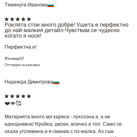
Теменуга Иванова
Роклята стои много добре! Ушита е перфектно
до най-малкия детайл.Чувствам се чудесно
когато я нося!
Перфектна е!
Размер
M
Отговаря на размера
Надежда Димитрова
❤️💋🥰
Материята много ми хареса - луксозна е, а не
еднодневна! Кройка, десен, всичко е топ. Само се
оказа уголемена и я смених с по-малка. Аз съм