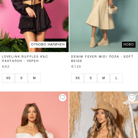
ОТНОВО НАЛИЧЕН
НОВО
LOVELINK RUFFLES КЪС
DENIM FEVER MIDI ПОЛА - SOFT
ПАНТАЛОН - ЧЕРЕН
BEIGE
€62
€124
XS
S
M
XS
S
M
L