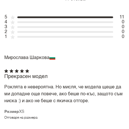
5
11
4
0
3
0
2
0
1
0
Мирослава Шаркова
Прекрасен модел
Роклята е невероятна. Но мисля, че модела щеше да
ми допадне още повече, ако беше по-къс, защото съм
ниска :) и ако не беше с якичка отгоре.
Размер
XS
Отговаря на размера