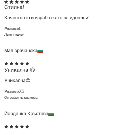
Стилна!
Качеството и изработката са идеални!
Размер
L
Леко умален
Мая врачанска
Уникална 😍
Уникална😍
Размер
XS
Отговаря на размера
Йорданка Кръстева