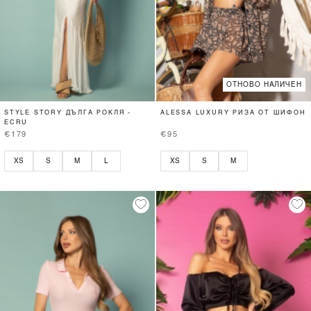
ОТНОВО НАЛИЧЕН
STYLE STORY ДЪЛГА РОКЛЯ -
ALESSA LUXURY РИЗА ОТ ШИФОН
ECRU
€179
€95
XS
S
M
L
XS
S
M