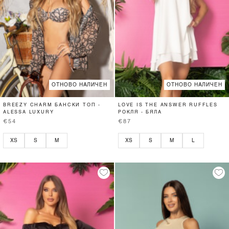
ОТНОВО НАЛИЧЕН
ОТНОВО НАЛИЧЕН
BREEZY CHARM БАНСКИ ТОП -
LOVE IS THE ANSWER RUFFLES
ALESSA LUXURY
РОКЛЯ - БЯЛА
€54
€87
XS
S
M
XS
S
M
L