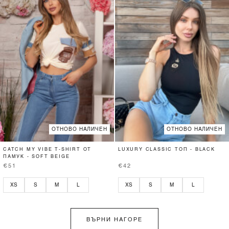
ОТНОВО НАЛИЧЕН
ОТНОВО НАЛИЧЕН
CATCH MY VIBE T-SHIRT ОТ
LUXURY CLASSIC ТОП - BLACK
ПАМУК - SOFT BEIGE
€51
€42
XS
S
M
L
XS
S
M
L
ВЪРНИ НАГОРЕ