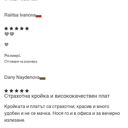
Ralitsa Ivanova
🤎🤎
🤎
Размер
L
Отговаря на размера
Dany Naydenova
Страхотна кройка и висококачествен плат
Кройката и платът са страхотни, красив и много
удобен и не се мачка. Нося го и в офиса и за вечерно
излизане.