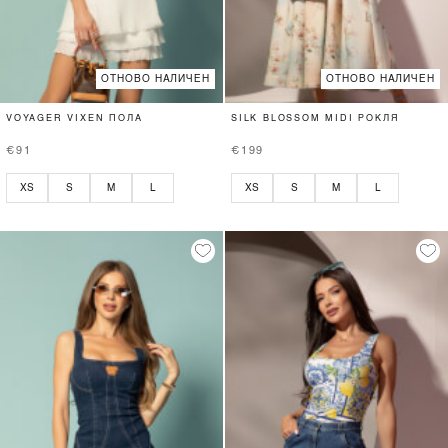
ОТНОВО НАЛИЧЕН
ОТНОВО НАЛИЧЕН
VOYAGER VIXEN ПОЛА
SILK BLOSSOM MIDI РОКЛЯ
€91
€199
XS
S
M
L
XS
S
M
L