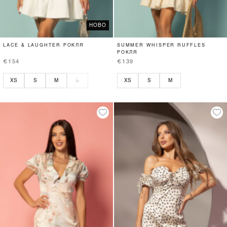
НОВО
LACE & LAUGHTER РОКЛЯ
SUMMER WHISPER RUFFLES
РОКЛЯ
€154
€139
XS
S
M
L
XS
S
M