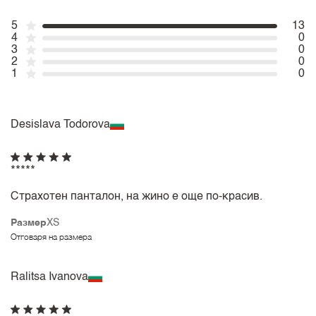
5
13
4
0
3
0
2
0
1
0
Desislava Todorova
*****
Страхотен панталон, на жино е още по-красив.
Размер
XS
Отговаря на размера
Ralitsa Ivanova