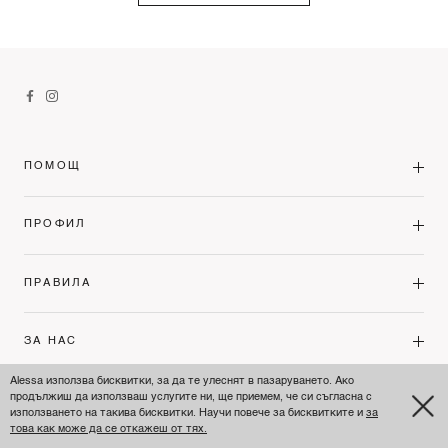
ПОМОЩ
ПРОФИЛ
ПРАВИЛА
ЗА НАС
Alessa използва бисквитки, за да те улеснят в пазаруването. Ако
продължиш да използваш услугите ни, ще приемем, че си съгласна с
BULGARIA'S PREMIUM FASHION LEADER
използването на такива бисквитки. Научи повече за бисквитките и
за
това как може да се откажеш от тях.