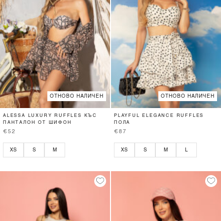
ОТНОВО НАЛИЧЕН
ОТНОВО НАЛИЧЕН
ALESSA LUXURY RUFFLES КЪС
PLAYFUL ELEGANCE RUFFLES
ПАНТАЛОН ОТ ШИФОН
ПОЛА
€52
€87
XS
S
M
XS
S
M
L