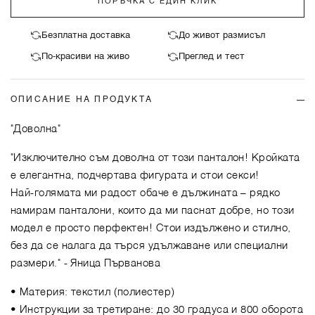
ПОРЪЧКА С ЕДИН КЛИК
Безплатна доставка
До живот размисъл
По-красиви на живо
Преглед и тест
ОПИСАНИЕ НА ПРОДУКТА
"Доволна"
"Изключително съм доволна от този панталон! Кройката
е елегантна, подчертава фигурата и стои секси!
Най-голямата ми радост обаче е дължината – рядко
намирам панталони, които да ми паснат добре, но този
модел е просто перфектен! Стои издължено и стилно,
без да се налага да търся удължаване или специални
размери."
- Яница Първанова
• Материя: текстил (полиестер)
• Инструкции за третиране: до 30 градуса и 800 оборота