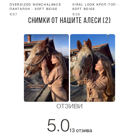
OVERSIZED NONCHALANCE
VIRAL LOOK КРОП-ТОП -
O
ПАНТАЛОН - SOFT BEIGE
SOFT BEIGE
П
€97
€36
€
СНИМКИ ОТ НАШИТЕ АЛЕСИ (2)
ОТЗИВИ
5.0
13 отзива