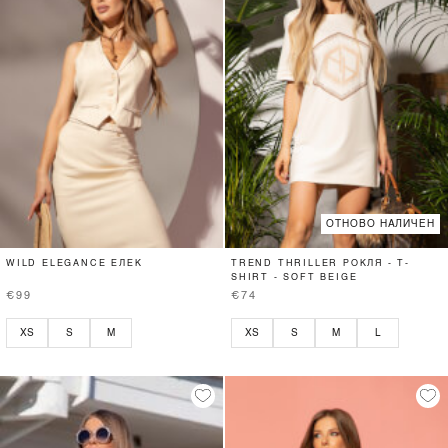
ОТНОВО НАЛИЧЕН
WILD ELEGANCE ЕЛЕК
TREND THRILLER РОКЛЯ - T-
SHIRT - SOFT BEIGE
€99
€74
XS
S
M
XS
S
M
L