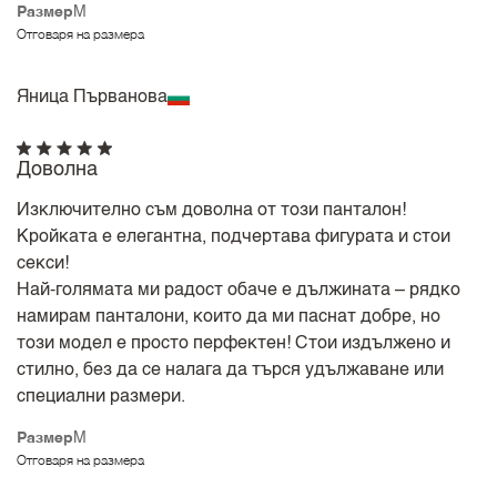
Размер
M
Отговаря на размера
Яница Първанова
Доволна
Изключително съм доволна от този панталон!
Кройката е елегантна, подчертава фигурата и стои
секси!
Най-голямата ми радост обаче е дължината – рядко
намирам панталони, които да ми паснат добре, но
този модел е просто перфектен! Стои издължено и
стилно, без да се налага да търся удължаване или
специални размери.
Размер
M
Отговаря на размера