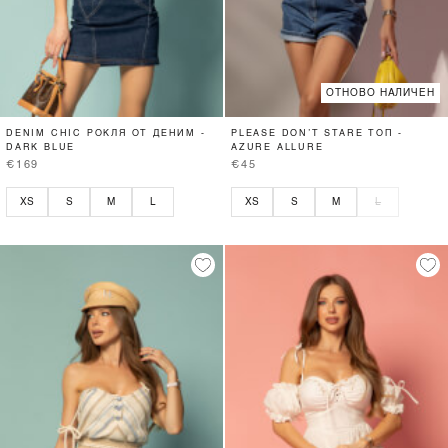
ОТНОВО НАЛИЧЕН
DENIM CHIC РОКЛЯ ОТ ДЕНИМ -
PLEASE DON’T STARE ТОП -
DARK BLUE
AZURE ALLURE
€169
€45
XS
S
M
L
XS
S
M
L