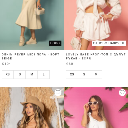
НОВО
ОТНОВО НАЛИЧЕН
DENIM FEVER MIDI ПОЛА - SOFT
LOVELY EASE КРОП-ТОП С ДЪЛЪГ
BEIGE
РЪКАВ - ECRU
€124
€69
XS
S
M
L
XS
S
M