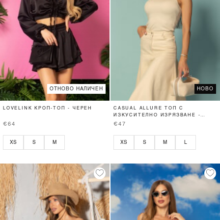
ОТНОВО НАЛИЧЕН
НОВО
LOVELINK КРОП-ТОП - ЧЕРЕН
CASUAL ALLURE ТОП С
ИЗКУСИТЕЛНО ИЗРЯЗВАНЕ -
SOFT BEIGE
€64
€47
XS
S
M
XS
S
M
L