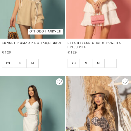
ОТНОВО НАЛИЧЕН
SUNSET NOMAD КЪС ГАЩЕРИЗОН
EFFORTLESS CHARM РОКЛЯ С
БРОДЕРИЯ
€129
€129
XS
S
M
XS
S
M
L