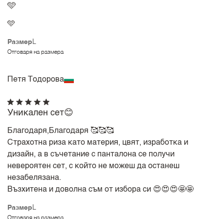
🩵
🩵
Размер
L
Отговаря на размера
Петя Тодорова
Уникален сет😊
Благодаря,Благодаря 🥰🥰🥰
Страхотна риза като материя, цвят, изработка и
дизайн, а в съчетание с панталона се получи
невероятен сет, с който не можеш да останеш
незабелязана.
Възхитена и доволна съм от избора си 😍😍😍🤩🤩
Размер
L
Отговаря на размера