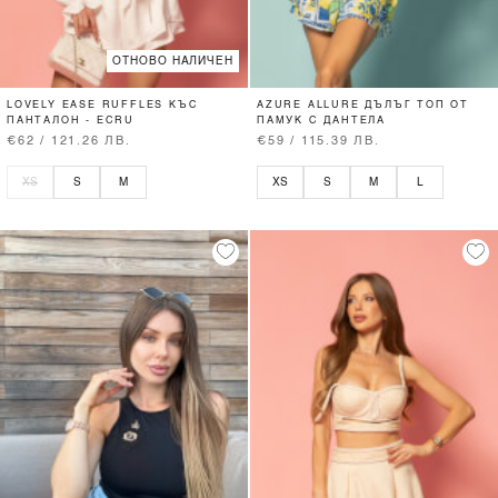
ОТНОВО НАЛИЧЕН
LOVELY EASE RUFFLES КЪС
AZURE ALLURE ДЪЛЪГ ТОП ОТ
ПАНТАЛОН - ECRU
ПАМУК С ДАНТЕЛА
€62 / 121.26 ЛВ.
€59 / 115.39 ЛВ.
XS
S
M
XS
S
M
L