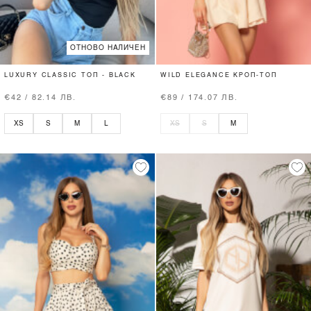
ОТНОВО НАЛИЧЕН
LUXURY CLASSIC ТОП - BLACK
WILD ELEGANCE КРОП-ТОП
€42 / 82.14 ЛВ.
€89 / 174.07 ЛВ.
XS
S
M
L
XS
S
M