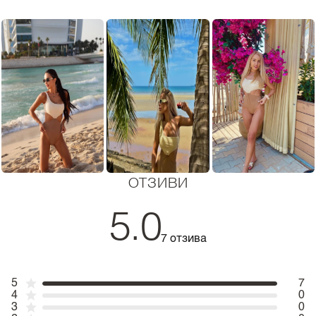
ОТЗИВИ
5.0
7 отзива
5
7
4
0
3
0