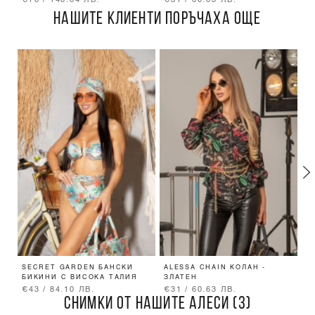
€76 / 148.64 ЛВ.
€31 / 60.63 ЛВ.
€
НАШИТЕ КЛИЕНТИ ПОРЪЧАХА ОЩЕ
SECRET GARDEN БАНСКИ
ALESSA CHAIN КОЛАН -
S
БИКИНИ С ВИСОКА ТАЛИЯ
ЗЛАТЕН
Б
€43 / 84.10 ЛВ.
€31 / 60.63 ЛВ.
€
СНИМКИ ОТ НАШИТЕ АЛЕСИ (3)