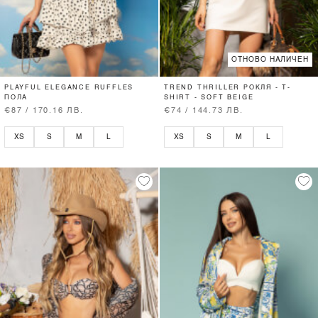
ОТНОВО НАЛИЧЕН
PLAYFUL ELEGANCE RUFFLES
TREND THRILLER РОКЛЯ - T-
ПОЛА
SHIRT - SOFT BEIGE
€87 / 170.16 ЛВ.
€74 / 144.73 ЛВ.
XS
S
M
L
XS
S
M
L