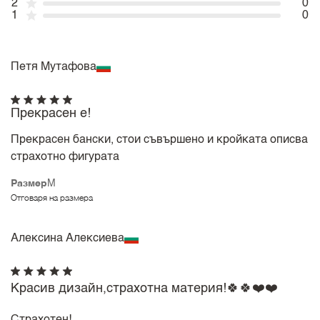
2
0
1
0
Петя Мутафова
Прекрасен е!
Прекрасен бански, стои съвършено и кройката описва
страхотно фигурата
Размер
M
Отговаря на размера
Алексина Алексиева
Красив дизайн,страхотна материя!🍀🍀❤️❤️