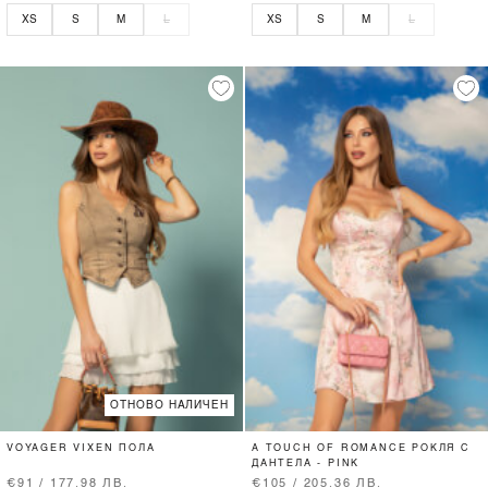
XS
S
M
L
XS
S
M
L
ОТНОВО НАЛИЧЕН
VOYAGER VIXEN ПОЛА
A TOUCH OF ROMANCE РОКЛЯ С
ДАНТЕЛА - PINK
€91 / 177.98 ЛВ.
€105 / 205.36 ЛВ.