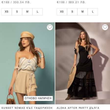
€169 / 330.54 ЛВ.
€199 / 389.21 ЛВ.
XS
S
M
L
XS
S
M
L
ОТНОВО НАЛИЧЕН
SUNSET NOMAD КЪС ГАЩЕРИЗОН
ALOHA AFTER PARTY ДЪЛГА