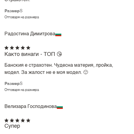
Страхотен!
Размер
S
Отговаря на размера
Радостина Димитрова
Както винаги - ТОП 😘
Банския е страхотен. Чудесна материя, лройка,
модел. За жалост не е моя модел. 🙂
Размер
S
Отговаря на размера
Велизара Господинова
Супер