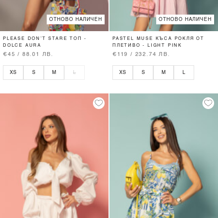
ОТНОВО НАЛИЧЕН
ОТНОВО НАЛИЧЕН
PLEASE DON’T STARE ТОП -
PASTEL MUSE КЪСА РОКЛЯ ОТ
DOLCE AURA
ПЛЕТИВО - LIGHT PINK
€45 / 88.01 ЛВ.
€119 / 232.74 ЛВ.
XS
S
M
L
XS
S
M
L