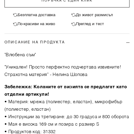
ПОРЪЧКА С ЕДИН КЛИК
Безплатна доставка
До живот размисъл
По-красиви на живо
Преглед и тест
ОПИСАНИЕ НА ПРОДУКТА
"Влюбена съм"
"Уникален! Просто перфектно подчертава извивките!
Страхотна материя"
- Нелина Шопова
Забележка: Коланите от визията се предлагат като
отделни артикули!
• Материя: мрежа (полиестер, еластан), микрофибър
(полиестер, еластaн)
• Инструкции за третиране: до 30 градуса и 800 оборота
• Мая е висока 169 см и позира с размер S
• Продуктов код: 31332