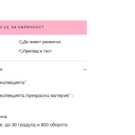
И СЕ ЗА НАЛИЧНОСТ
До живот размисъл
Преглед и тест
ТА
колекцията"
 колекцията,прекрасна материя"
-
ина
е: до 30 градуса и 800 оборота