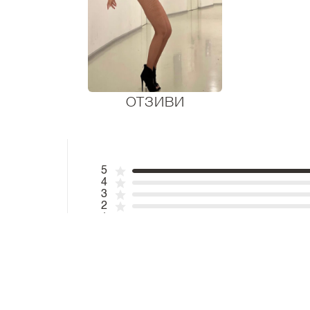
ОТЗИВИ
5
4
3
2
1
Страхотен аксесоар