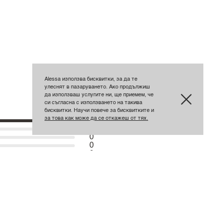
Alessa използва бисквитки, за да те
улеснят в пазаруването. Ако продължиш
да използваш услугите ни, ще приемем, че
си съгласна с използването на такива
бисквитки. Научи повече за бисквитките и
за това как може да се откажеш от тях.
2
0
0
0
0