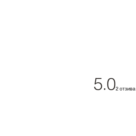
5.0
2 отзива
Силвия Иванова