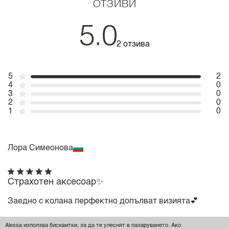
ОТЗИВИ
5.0
2 отзива
5
2
4
0
3
0
2
0
1
0
Лора Симеонова
Страхотен аксесоар✨
Заедно с колана перфектно допълват визията💕
Размер
OS
Alessa използва бисквитки, за да те улеснят в пазаруването. Ако