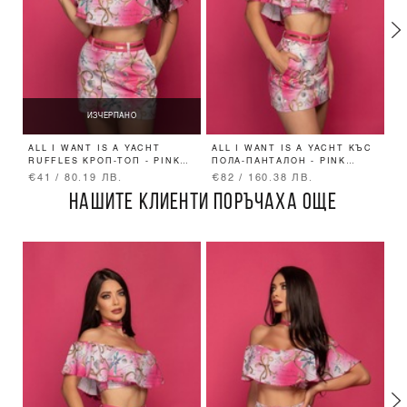
ИЗЧЕРПАНО
ALL I WANT IS A YACHT
ALL I WANT IS A YACHT КЪС
A
RUFFLES КРОП-ТОП - PINK
ПОЛА-ПАНТАЛОН - PINK
Д
PRINT
PRINT
P
€41 / 80.19 ЛВ.
€82 / 160.38 ЛВ.
€
НАШИТЕ КЛИЕНТИ ПОРЪЧАХА ОЩЕ