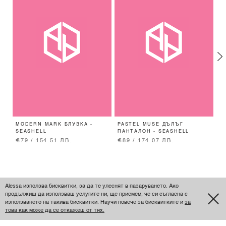
MODERN MARK БЛУЗКА -
PASTEL MUSE ДЪЛЪГ
P
SEASHELL
ПАНТАЛОН - SEASHELL
О
€79 / 154.51 ЛВ.
€89 / 174.07 ЛВ.
€
Alessa използва бисквитки, за да те улеснят в пазаруването. Ако
продължиш да използваш услугите ни, ще приемем, че си съгласна с
използването на такива бисквитки. Научи повече за бисквитките и
за
това как може да се откажеш от тях.