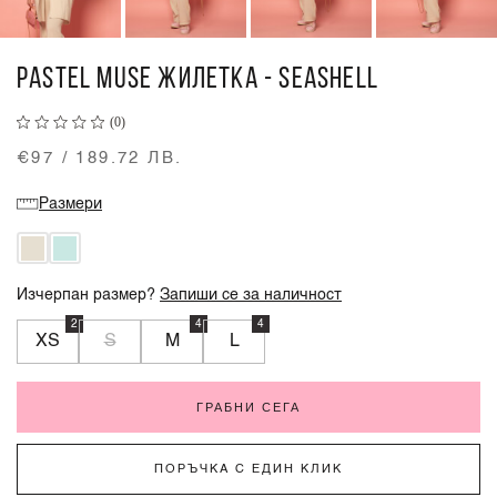
PASTEL MUSE ЖИЛЕТКА - SEASHELL
(0)
€97 / 189.72 ЛВ.
Размери
Изчерпан размер?
Запиши се за наличност
2
4
4
XS
S
M
L
ГРАБНИ СЕГА
ПОРЪЧКА С ЕДИН КЛИК