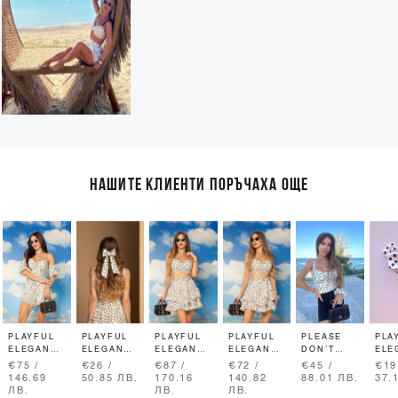
НАШИТЕ КЛИЕНТИ ПОРЪЧАХА ОЩЕ
PLAYFUL
PLAYFUL
PLAYFUL
PLAYFUL
PLEASE
PLA
ELEGANCE
ELEGANCE
ELEGANCE
ELEGANCE
DON’T
ELE
ТОП
ПАНДЕЛКА
RUFFLES
КРОП-ТОП
STARE
ЛЕН
€75 /
€26 /
€87 /
€72 /
€45 /
€19
ЗА КОСА
ПОЛА
ТОП -
КОС
146.69
50.85 ЛВ.
170.16
140.82
88.01 ЛВ.
37.
PLAYFUL
ЛВ.
ЛВ.
ЛВ.