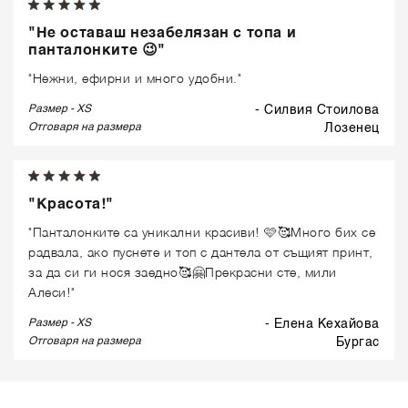
"Не оставаш незабелязан с топа и
панталонките 😉"
"Нежни, ефирни и много удобни."
Размер - XS
- Силвия Стоилова
Отговаря на размера
лозенец
"Красота!"
"Панталонките са уникални красиви! 🩷🥰Много бих се
радвала, ако пуснете и топ с дантела от същият принт,
за да си ги нося заедно🥰🤗Прекрасни сте, мили
Алеси!"
Размер - XS
- Елена Кехайова
Отговаря на размера
бургас