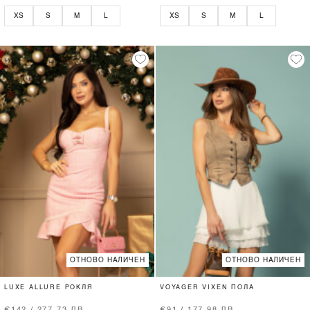
XS
S
M
L
XS
S
M
L
ОТНОВО НАЛИЧЕН
ОТНОВО НАЛИЧЕН
LUXE ALLURE РОКЛЯ
VOYAGER VIXEN ПОЛА