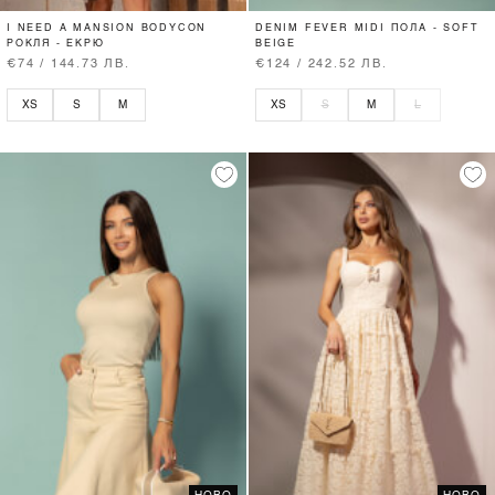
I NEED A MANSION BODYCON
DENIM FEVER MIDI ПОЛА - SOFT
РОКЛЯ - ЕКРЮ
BEIGE
€74 / 144.73 ЛВ.
€124 / 242.52 ЛВ.
XS
S
M
XS
S
M
L