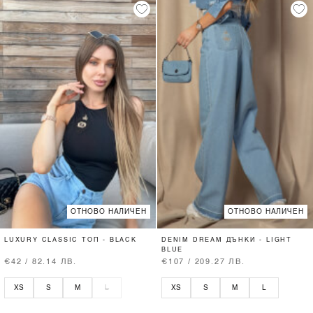
ОТНОВО НАЛИЧЕН
ОТНОВО НАЛИЧЕН
LUXURY CLASSIC ТОП - BLACK
DENIM DREAM ДЪНКИ - LIGHT
BLUE
€42 / 82.14 ЛВ.
€107 / 209.27 ЛВ.
XS
S
M
L
XS
S
M
L