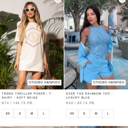
ОТНОВО НАЛИЧЕН
ОТНОВО НАЛИЧЕН
TREND THRILLER РОКЛЯ - T-
OVER THE RAINBOW ТОП -
SHIRT - SOFT BEIGE
LUXURY BLUE
€74 / 144.73 ЛВ.
€42 / 82.14 ЛВ.
XS
S
M
L
XS
S
M
L