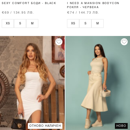
SEXY COMFORT БОДИ - BLACK
I NEED A MANSION BODYCON
РОКЛЯ - ЧЕРВЕНА
€69 / 134.95 ЛВ.
€74 / 144.73 ЛВ.
XS
S
M
XS
S
M
ОТНОВО НАЛИЧЕН
НОВО