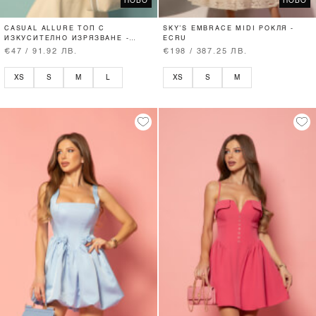
НОВО
НОВО
CASUAL ALLURE ТОП С
SKY’S EMBRACE MIDI РОКЛЯ -
ИЗКУСИТЕЛНО ИЗРЯЗВАНЕ -
ECRU
SOFT BEIGE
€47 / 91.92 ЛВ.
€198 / 387.25 ЛВ.
XS
S
M
L
XS
S
M