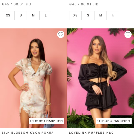
€45 / 88.01 ЛВ.
€45 / 88.01 ЛВ.
XS
S
M
L
XS
S
M
L
ОТНОВО НАЛИЧЕН
ОТНОВО НАЛИЧЕН
SILK BLOSSOM КЪСА РОКЛЯ
LOVELINK RUFFLES КЪС