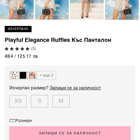
ИЗЧЕРПАНО
Playful Elegance Ruffles Къс Панталон
(3)
€64 / 125.17 лв.
+ още 2
Изчерпан размер?
Запиши се за наличност
XS
S
M
Размери
ЗАПИШИ СЕ ЗА НАЛИЧНОСТ