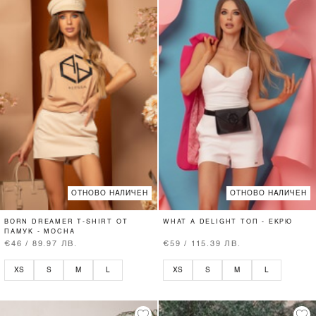
ОТНОВО НАЛИЧЕН
ОТНОВО НАЛИЧЕН
BORN DREAMER T-SHIRT ОТ
WHAT A DELIGHT ТОП - ЕКРЮ
ПАМУК - MOCHA
€46 / 89.97 ЛВ.
€59 / 115.39 ЛВ.
XS
S
M
L
XS
S
M
L