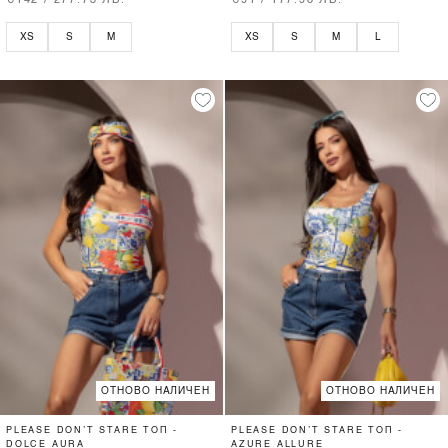
€142 / 277.73 ЛВ.
€91 / 177.98 ЛВ.
XS
S
M
XS
S
M
L
ОТНОВО НАЛИЧЕН
ОТНОВО НАЛИЧЕН
PLEASE DON’T STARE ТОП -
PLEASE DON’T STARE ТОП -
DOLCE AURA
AZURE ALLURE