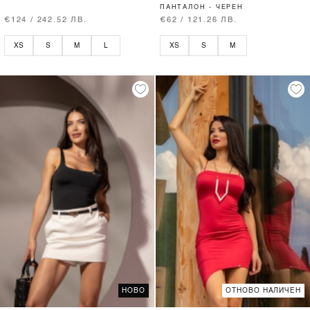
ПАНТАЛОН - ЧЕРЕН
€124 / 242.52 ЛВ.
€62 / 121.26 ЛВ.
XS
S
M
L
XS
S
M
НОВО
ОТНОВО НАЛИЧЕН