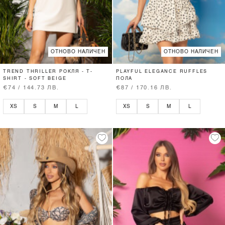
ОТНОВО НАЛИЧЕН
ОТНОВО НАЛИЧЕН
TREND THRILLER РОКЛЯ - T-
PLAYFUL ELEGANCE RUFFLES
SHIRT - SOFT BEIGE
ПОЛА
€74 / 144.73 ЛВ.
€87 / 170.16 ЛВ.
XS
S
M
L
XS
S
M
L