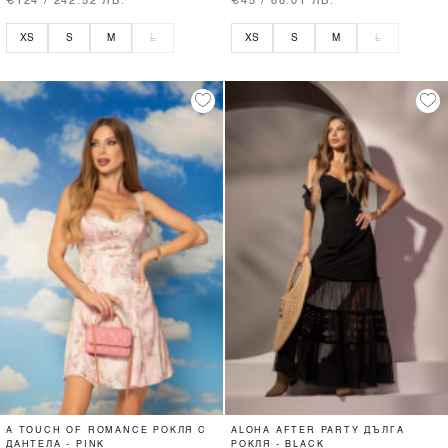
€124 / 242.52 ЛВ.
€45 / 88.01 ЛВ.
XS
S
M
L
XS
S
M
L
A TOUCH OF ROMANCE РОКЛЯ С
ALOHA AFTER PARTY ДЪЛГА
ДАНТЕЛА - PINK
РОКЛЯ - BLACK