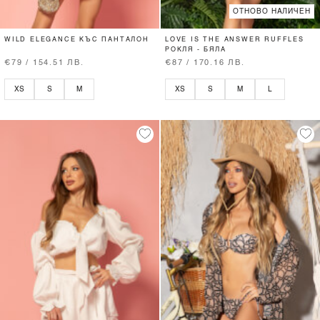
ОТНОВО НАЛИЧЕН
WILD ELEGANCE КЪС ПАНТАЛОН
LOVE IS THE ANSWER RUFFLES
РОКЛЯ - БЯЛА
€79 / 154.51 ЛВ.
€87 / 170.16 ЛВ.
XS
S
M
XS
S
M
L