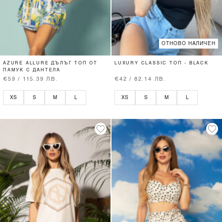
ОТНОВО НАЛИЧЕН
AZURE ALLURE ДЪЛЪГ ТОП ОТ
LUXURY CLASSIC ТОП - BLACK
ПАМУК С ДАНТЕЛА
€59 / 115.39 ЛВ.
€42 / 82.14 ЛВ.
XS
S
M
L
XS
S
M
L