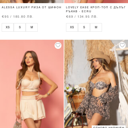
ALESSA LUXURY РИЗА ОТ ШИФОН
LOVELY EASE КРОП-ТОП С ДЪЛЪГ
РЪКАВ - ECRU
€95 / 185.80 ЛВ.
€69 / 134.95 ЛВ.
XS
S
M
XS
S
M