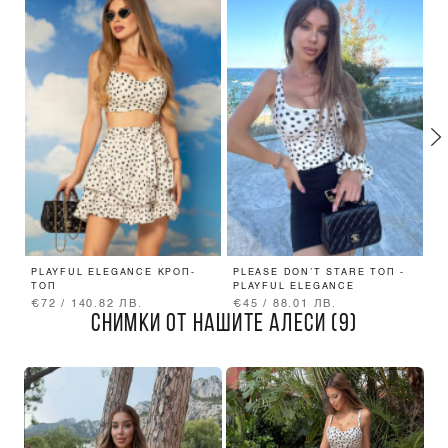
PLAYFUL ELEGANCE КРОП-
PLEASE DON’T STARE ТОП -
P
ТОП
PLAYFUL ELEGANCE
П
€72 / 140.82 ЛВ.
€45 / 88.01 ЛВ.
€
СНИМКИ ОТ НАШИТЕ АЛЕСИ (9)