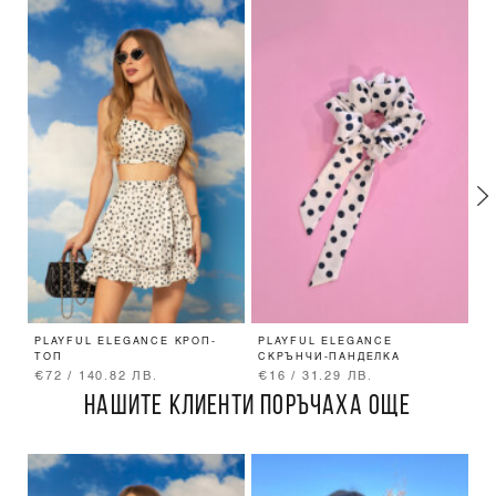
PLAYFUL ELEGANCE КРОП-
PLAYFUL ELEGANCE
P
ТОП
СКРЪНЧИ-ПАНДЕЛКА
П
€72 / 140.82 ЛВ.
€16 / 31.29 ЛВ.
€
НАШИТЕ КЛИЕНТИ ПОРЪЧАХА ОЩЕ