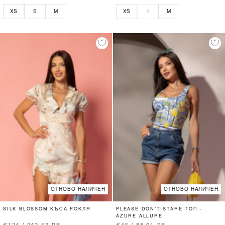
XS
S
M
XS
S
M
ОТНОВО НАЛИЧЕН
ОТНОВО НАЛИЧЕН
SILK BLOSSOM КЪСА РОКЛЯ
PLEASE DON’T STARE ТОП -
AZURE ALLURE