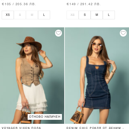
€105 / 205.36 ЛВ.
€149 / 291.42 ЛВ.
XS
S
M
L
XS
S
M
L
ОТНОВО НАЛИЧЕН
VOYAGER VIXEN ПОЛА
DENIM CHIC РОКЛЯ ОТ ДЕНИМ -