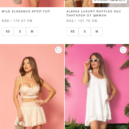
ОТНОВО НАЛИЧЕН
WILD ELEGANCE КРОП-ТОП
ALESSA LUXURY RUFFLES КЪС
ПАНТАЛОН ОТ ШИФОН
€89 / 174.07 ЛВ.
€52 / 101.70 ЛВ.
XS
S
M
XS
S
M