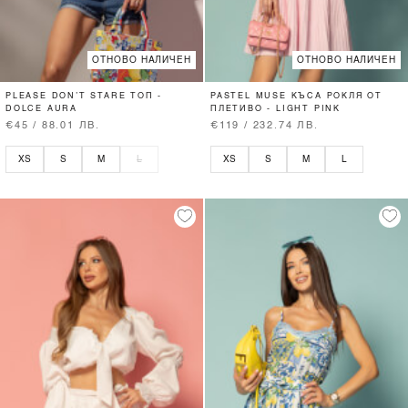
ОТНОВО НАЛИЧЕН
ОТНОВО НАЛИЧЕН
PLEASE DON’T STARE ТОП -
PASTEL MUSE КЪСА РОКЛЯ ОТ
DOLCE AURA
ПЛЕТИВО - LIGHT PINK
€45 / 88.01 ЛВ.
€119 / 232.74 ЛВ.
XS
S
M
L
XS
S
M
L