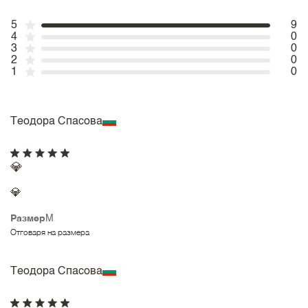
5
9
4
0
3
0
2
0
1
0
Теодора Спасова
💎
💎
Размер
M
Отговаря на размера
Теодора Спасова