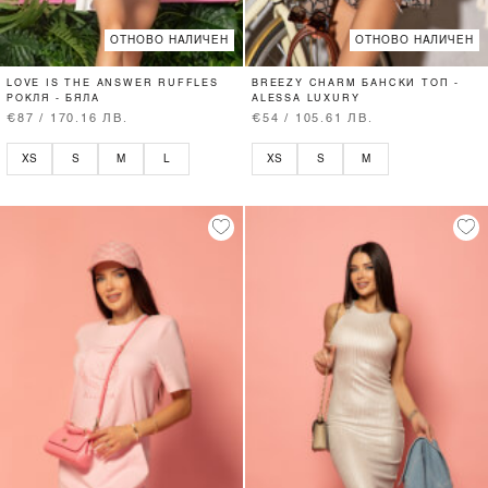
ОТНОВО НАЛИЧЕН
ОТНОВО НАЛИЧЕН
LOVE IS THE ANSWER RUFFLES
BREEZY CHARM БАНСКИ ТОП -
РОКЛЯ - БЯЛА
ALESSA LUXURY
€87 / 170.16 ЛВ.
€54 / 105.61 ЛВ.
XS
S
M
L
XS
S
M