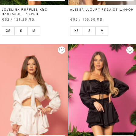
LOVELINK RUFFLES КЪС
ALESSA LUXURY РИЗА ОТ ШИФОН
ПАНТАЛОН - ЧЕРЕН
€62 / 121.26 ЛВ.
€95 / 185.80 ЛВ.
XS
S
M
XS
S
M