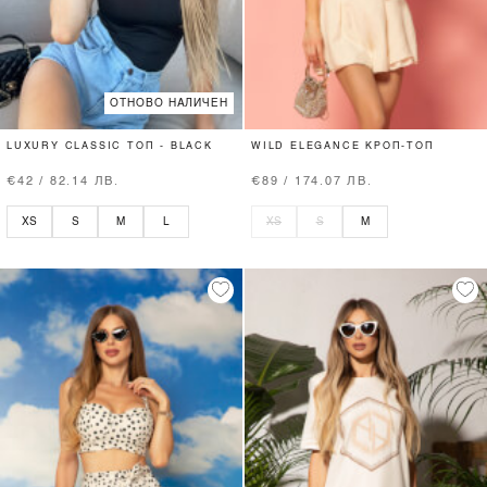
ОТНОВО НАЛИЧЕН
LUXURY CLASSIC ТОП - BLACK
WILD ELEGANCE КРОП-ТОП
€42 / 82.14 ЛВ.
€89 / 174.07 ЛВ.
XS
S
M
L
XS
S
M