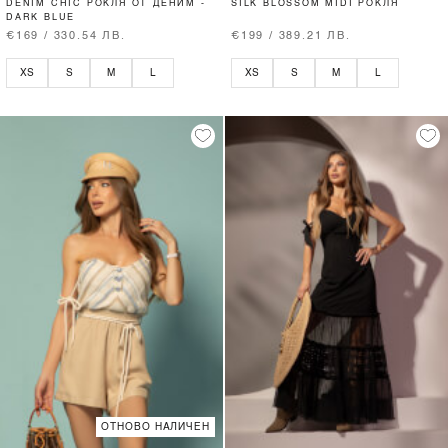
DENIM CHIC РОКЛЯ ОТ ДЕНИМ -
SILK BLOSSOM MIDI РОКЛЯ
DARK BLUE
€169 / 330.54 ЛВ.
€199 / 389.21 ЛВ.
XS
S
M
L
XS
S
M
L
ОТНОВО НАЛИЧЕН