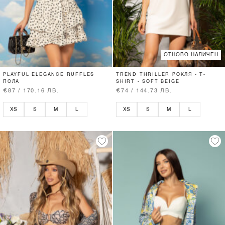
ОТНОВО НАЛИЧЕН
PLAYFUL ELEGANCE RUFFLES
TREND THRILLER РОКЛЯ - T-
ПОЛА
SHIRT - SOFT BEIGE
€87 / 170.16 ЛВ.
€74 / 144.73 ЛВ.
XS
S
M
L
XS
S
M
L