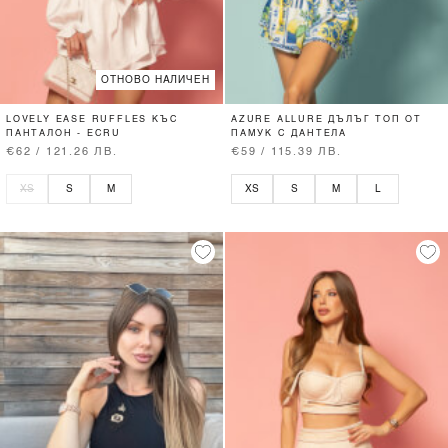
ОТНОВО НАЛИЧЕН
LOVELY EASE RUFFLES КЪС
AZURE ALLURE ДЪЛЪГ ТОП ОТ
ПАНТАЛОН - ECRU
ПАМУК С ДАНТЕЛА
€62 / 121.26 ЛВ.
€59 / 115.39 ЛВ.
XS
S
M
XS
S
M
L