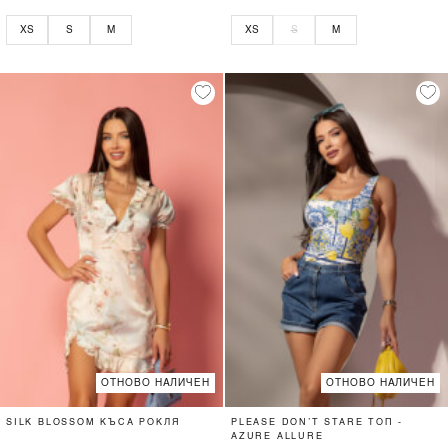
XS
S
M
XS
S
M
ОТНОВО НАЛИЧЕН
ОТНОВО НАЛИЧЕН
SILK BLOSSOM КЪСА РОКЛЯ
PLEASE DON’T STARE ТОП -
AZURE ALLURE