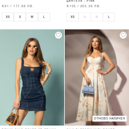
ДАНТЕЛА - PINK
€91 / 177.98 ЛВ.
€105 / 205.36 ЛВ.
XS
S
M
L
XS
S
M
L
ОТНОВО НАЛИЧЕН