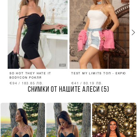
SO HOT THEY HATE IT
TEST MY LIMITS ТОП - ЕКРЮ
I
BODYCON РОКЛЯ
Р
€94 / 183.85 ЛВ.
€41 / 80.19 ЛВ.
€
СНИМКИ ОТ НАШИТЕ АЛЕСИ (5)