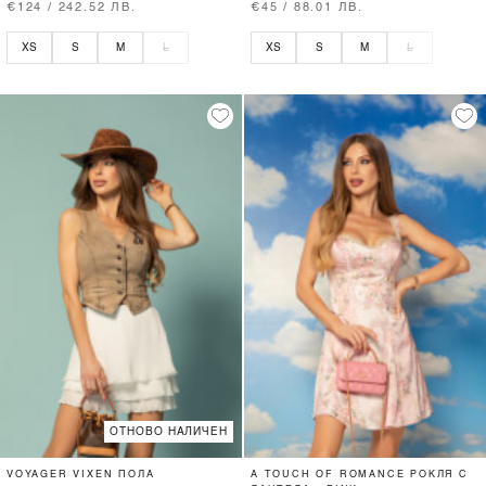
€124 / 242.52 ЛВ.
€45 / 88.01 ЛВ.
XS
S
M
L
XS
S
M
L
ОТНОВО НАЛИЧЕН
VOYAGER VIXEN ПОЛА
A TOUCH OF ROMANCE РОКЛЯ С