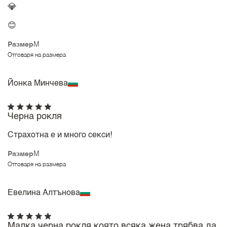
💎
😊
Размер
M
Отговаря на размера
Йонка Минчева
Черна рокля
Страхотна е и много секси!
Размер
M
Отговаря на размера
Евелина Алтънова
Малка черна рокля,която всяка жена трябва да