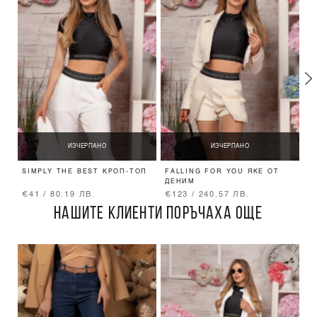
ИЗЧЕРПАНО
ИЗЧЕРПАНО
SIMPLY THE BEST КРОП-ТОП
FALLING FOR YOU ЯКЕ ОТ
N
ДЕНИМ
A
€41 / 80.19 ЛВ.
€123 / 240.57 ЛВ.
€
НАШИТЕ КЛИЕНТИ ПОРЪЧАХА ОЩЕ