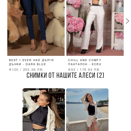
BEST I EVER HAD ДЪЛГИ
CHILL AND COMFY
D
ДЪНКИ - DARK BLUE
ПАНТАЛОН - ECRU
П
€105 / 205.36 ЛВ.
€92 / 179.94 ЛВ.
€
СНИМКИ ОТ НАШИТЕ АЛЕСИ (2)