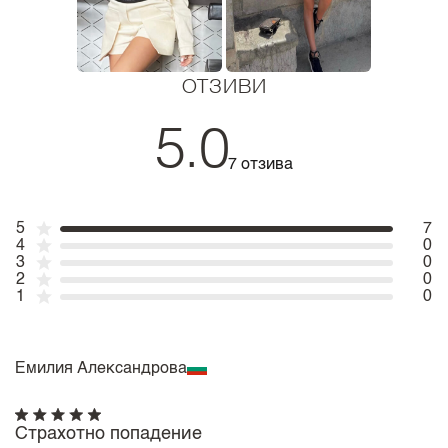
ОТЗИВИ
5.0
7 отзива
5
7
4
0
3
0
2
0
1
0
Емилия Александрова
Страхотно попадение