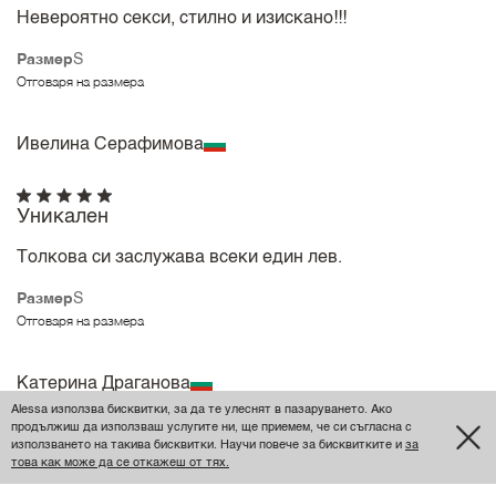
Невероятно секси, стилно и изискано!!!
Размер
S
Отговаря на размера
Ивелина Серафимова
Уникален
Толкова си заслужава всеки един лев.
Размер
S
Отговаря на размера
Катерина Драганова
Alessa използва бисквитки, за да те улеснят в пазаруването. Ако
продължиш да използваш услугите ни, ще приемем, че си съгласна с
използването на такива бисквитки. Научи повече за бисквитките и
за
❤️
това как може да се откажеш от тях.