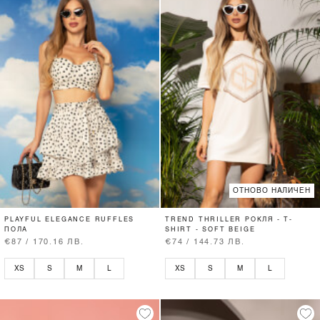
ОТНОВО НАЛИЧЕН
PLAYFUL ELEGANCE RUFFLES
TREND THRILLER РОКЛЯ - T-
ПОЛА
SHIRT - SOFT BEIGE
€87 / 170.16 ЛВ.
€74 / 144.73 ЛВ.
XS
S
M
L
XS
S
M
L