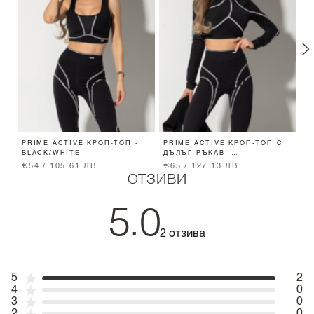
PRIME ACTIVE КРОП-ТОП -
PRIME ACTIVE КРОП-ТОП С
B
BLACK/WHITE
ДЪЛЪГ РЪКАВ -
Ч
BLACK/WHITE
B
€54 / 105.61 ЛВ.
€65 / 127.13 ЛВ.
€
ОТЗИВИ
5.0
2 отзива
5
2
4
0
3
0