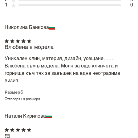
2
0
1
0
Николина Банкова
Влюбена в модела
Уникален клин, материя, дизайн, усещане…….
Влюбена съм в модела. Моля за още клинчета и
горнища към тях за завъшек на една неотразима
визия.
Размер
S
Отговаря на размера
Натали Кирилова
🥰