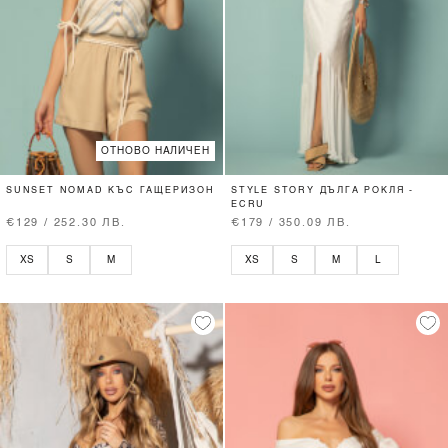
ОТНОВО НАЛИЧЕН
SUNSET NOMAD КЪС ГАЩЕРИЗОН
STYLE STORY ДЪЛГА РОКЛЯ -
ECRU
€129 / 252.30 ЛВ.
€179 / 350.09 ЛВ.
XS
S
M
XS
S
M
L