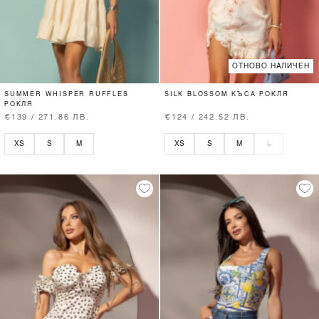
ОТНОВО НАЛИЧЕН
SUMMER WHISPER RUFFLES
SILK BLOSSOM КЪСА РОКЛЯ
РОКЛЯ
€139 / 271.86 ЛВ.
€124 / 242.52 ЛВ.
XS
S
M
XS
S
M
L