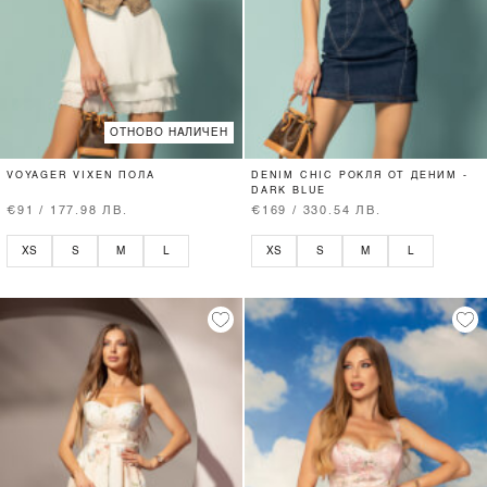
ОТНОВО НАЛИЧЕН
VOYAGER VIXEN ПОЛА
DENIM CHIC РОКЛЯ ОТ ДЕНИМ -
DARK BLUE
€91 / 177.98 ЛВ.
€169 / 330.54 ЛВ.
XS
S
M
L
XS
S
M
L