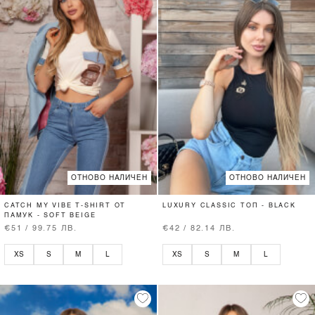
ОТНОВО НАЛИЧЕН
ОТНОВО НАЛИЧЕН
CATCH MY VIBE T-SHIRT ОТ
LUXURY CLASSIC ТОП - BLACK
ПАМУК - SOFT BEIGE
€51 / 99.75 ЛВ.
€42 / 82.14 ЛВ.
XS
S
M
L
XS
S
M
L