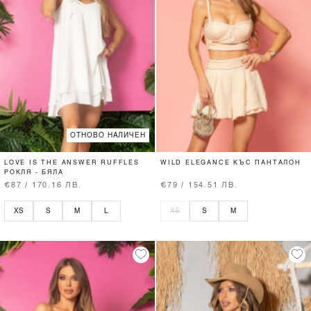
ОТНОВО НАЛИЧЕН
LOVE IS THE ANSWER RUFFLES
WILD ELEGANCE КЪС ПАНТАЛОН
РОКЛЯ - БЯЛА
€87 / 170.16 ЛВ.
€79 / 154.51 ЛВ.
XS
S
M
L
XS
S
M