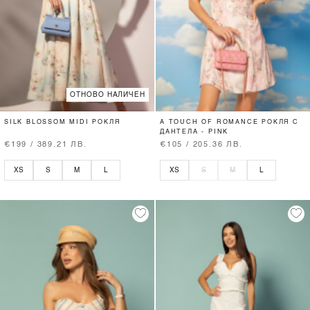
ОТНОВО НАЛИЧЕН
SILK BLOSSOM MIDI РОКЛЯ
A TOUCH OF ROMANCE РОКЛЯ С
ДАНТЕЛА - PINK
€199 / 389.21 ЛВ.
€105 / 205.36 ЛВ.
XS
S
M
L
XS
S
M
L