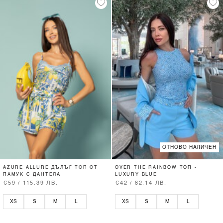
ОТНОВО НАЛИЧЕН
AZURE ALLURE ДЪЛЪГ ТОП ОТ
OVER THE RAINBOW ТОП -
ПАМУК С ДАНТЕЛА
LUXURY BLUE
€59 / 115.39 ЛВ.
€42 / 82.14 ЛВ.
XS
S
M
L
XS
S
M
L