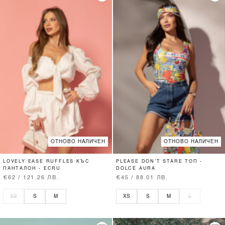
ОТНОВО НАЛИЧЕН
ОТНОВО НАЛИЧЕН
LOVELY EASE RUFFLES КЪС
PLEASE DON’T STARE ТОП -
ПАНТАЛОН - ECRU
DOLCE AURA
€62 / 121.26 ЛВ.
€45 / 88.01 ЛВ.
XS
S
M
XS
S
M
L