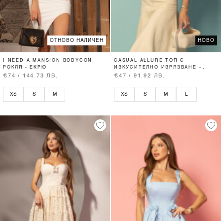
ОТНОВО НАЛИЧЕН
НОВО
I NEED A MANSION BODYCON
CASUAL ALLURE ТОП С
РОКЛЯ - ЕКРЮ
ИЗКУСИТЕЛНО ИЗРЯЗВАНЕ -
SOFT BEIGE
€74 / 144.73 ЛВ.
€47 / 91.92 ЛВ.
XS
S
M
XS
S
M
L