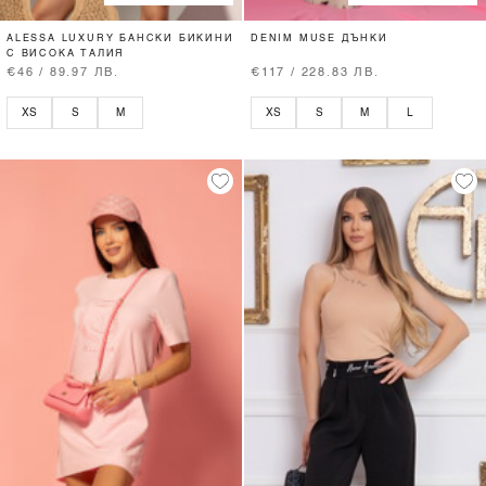
ALESSA LUXURY БАНСКИ БИКИНИ
DENIM MUSE ДЪНКИ
С ВИСОКА ТАЛИЯ
€46 / 89.97 ЛВ.
€117 / 228.83 ЛВ.
XS
S
M
XS
S
M
L