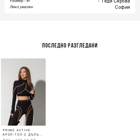
Размер - M
- Теди Сярова
Леко умален
софия
ПОСЛЕДНО РАЗГЛЕДАНИ
PRIME ACTIVE
КРОП-ТОП С ДЪЛЪГ
РЪКАВ -