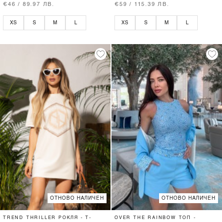
€46 / 89.97 ЛВ.
€59 / 115.39 ЛВ.
XS
S
M
L
XS
S
M
L
ОТНОВО НАЛИЧЕН
ОТНОВО НАЛИЧЕН
TREND THRILLER РОКЛЯ - T-
OVER THE RAINBOW ТОП -