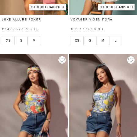
ОТНОВО НАЛИЧЕН
ОТНОВО НАЛИЧЕН
LUXE ALLURE РОКЛЯ
VOYAGER VIXEN ПОЛА
€142 / 277.73 ЛВ.
€91 / 177.98 ЛВ.
XS
S
M
XS
S
M
L