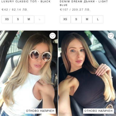
LUXURY CLASSIC ТОП - BLACK
DENIM DREAM ДЪНКИ - LIGHT
BLUE
€42 / 82.14 ЛВ.
€107 / 209.27 ЛВ.
XS
S
M
L
XS
S
M
L
ОТНОВО НАЛИЧЕН
ОТНОВО НАЛИЧЕН