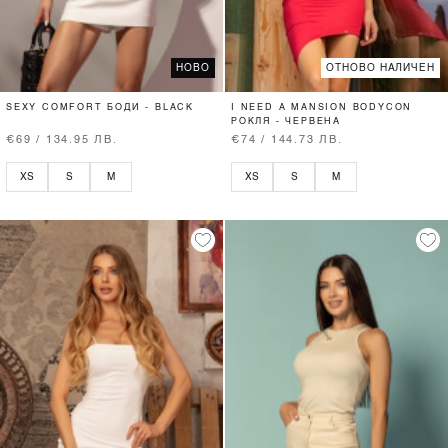
НОВО
ОТНОВО НАЛИЧЕН
SEXY COMFORT БОДИ - BLACK
I NEED A MANSION BODYCON
РОКЛЯ - ЧЕРВЕНА
€69 / 134.95 ЛВ.
€74 / 144.73 ЛВ.
XS
S
M
XS
S
M