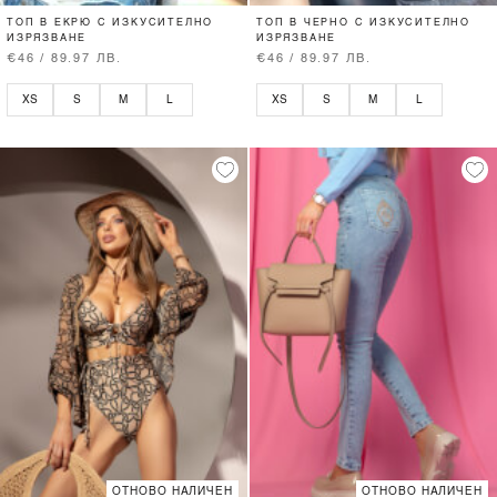
ТОП В ЕКРЮ С ИЗКУСИТЕЛНО
ТОП В ЧЕРНО С ИЗКУСИТЕЛНО
ИЗРЯЗВАНЕ
ИЗРЯЗВАНЕ
€46 / 89.97 ЛВ.
€46 / 89.97 ЛВ.
XS
S
M
L
XS
S
M
L
ОТНОВО НАЛИЧЕН
ОТНОВО НАЛИЧЕН