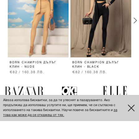
BORN CHAMPION ДЪЛЪГ
BORN CHAMPION ДЪЛЪГ
S
КЛИН - NUDE
КЛИН - BLACK
€82 / 160.38 ЛВ.
€82 / 160.38 ЛВ.
€
Alessa използва бисквитки, за да те улеснят в пазаруването. Ако
продължиш да използваш услугите ни, ще приемем, че си съгласна с
използването на такива бисквитки. Научи повече за бисквитките и
за
това как може да се откажеш от тях.