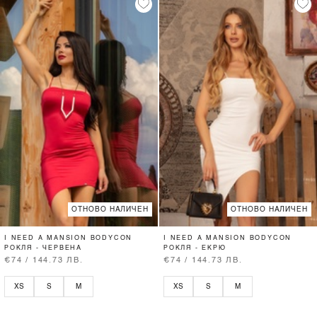
ОТНОВО НАЛИЧЕН
ОТНОВО НАЛИЧЕН
I NEED A MANSION BODYCON
I NEED A MANSION BODYCON
РОКЛЯ - ЧЕРВЕНА
РОКЛЯ - ЕКРЮ
€74 / 144.73 ЛВ.
€74 / 144.73 ЛВ.
XS
S
M
XS
S
M