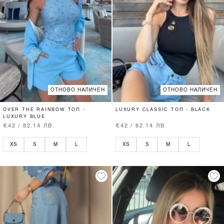
ОТНОВО НАЛИЧЕН
ОТНОВО НАЛИЧЕН
OVER THE RAINBOW ТОП -
LUXURY CLASSIC ТОП - BLACK
LUXURY BLUE
€42 / 82.14 ЛВ.
€42 / 82.14 ЛВ.
XS
S
M
L
XS
S
M
L