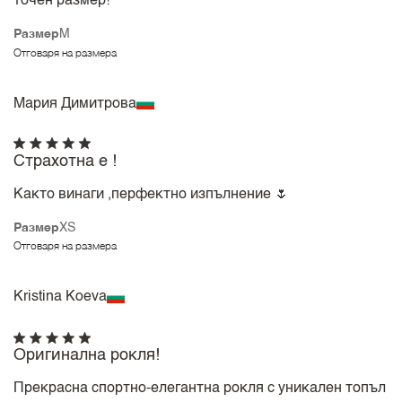
точен размер!
Размер
M
Отговаря на размера
Мария Димитрова
Страхотна е !
Както винаги ,перфектно изпълнение 🌷
Размер
XS
Отговаря на размера
Kristina Koeva
Оригинална рокля!
Прекрасна спортно-елегантна рокля с уникален топъл