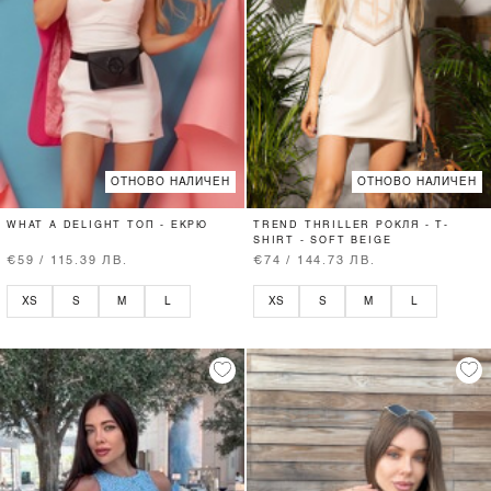
ОТНОВО НАЛИЧЕН
ОТНОВО НАЛИЧЕН
WHAT A DELIGHT ТОП - ЕКРЮ
TREND THRILLER РОКЛЯ - T-
SHIRT - SOFT BEIGE
€59 / 115.39 ЛВ.
€74 / 144.73 ЛВ.
XS
S
M
L
XS
S
M
L