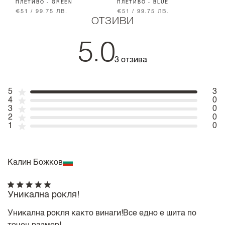
ПЛЕТИВО - GREEN
ПЛЕТИВО - BLUE
€51 / 99.75 ЛВ.
€51 / 99.75 ЛВ.
€
ОТЗИВИ
5.0
3 отзива
5
3
4
0
3
0
2
0
1
0
Калин Божков
Уникална рокля!
Уникална рокля както винаги!Все едно е шита по