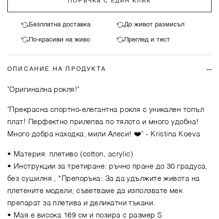
ПОРЪЧКА С ЕДИН КЛИК
Безплатна доставка
До живот размисъл
По-красиви на живо
Преглед и тест
ОПИСАНИЕ НА ПРОДУКТА
"Оригинална рокля!"
"Прекрасна спортно-елегантна рокля с уникален топъл
плат! Перфектно прилепва по тялото и много удобна!
Много добра находка, мили Алеси! ❤️"
- Kristina Koeva
• Материя: плетиво (cotton, acrylic)
• Инструкции за третиране: ръчно пране до 30 градуса,
без сушилня , *Препоръка: За да удължите живота на
плетените модели, съветваме да използвате мек
препарат за плетива и деликатни тъкани.
• Мая е висока 169 см и позира с размер S