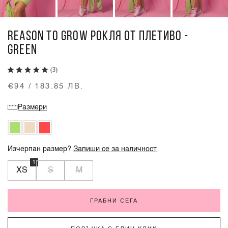
REASON TO GROW РОКЛЯ ОТ ПЛЕТИВО -
GREEN
(3)
€94 / 183.85 ЛВ.
Размери
Изчерпан размер?
Запиши се за наличност
1
XS
S
M
ГРАБНИ СЕГА