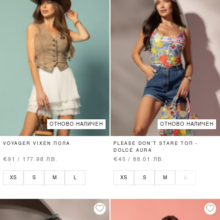
ОТНОВО НАЛИЧЕН
ОТНОВО НАЛИЧЕН
VOYAGER VIXEN ПОЛА
PLEASE DON’T STARE ТОП -
DOLCE AURA
€91 / 177.98 ЛВ.
€45 / 88.01 ЛВ.
XS
S
M
L
XS
S
M
L