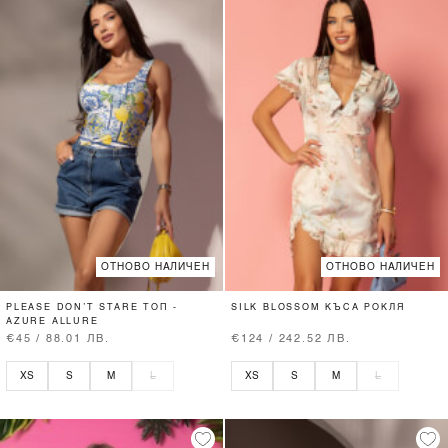
ОТНОВО НАЛИЧЕН
ОТНОВО НАЛИЧЕН
PLEASE DON’T STARE ТОП -
SILK BLOSSOM КЪСА РОКЛЯ
AZURE ALLURE
€45 / 88.01 ЛВ.
€124 / 242.52 ЛВ.
XS
S
M
L
XS
S
M
L