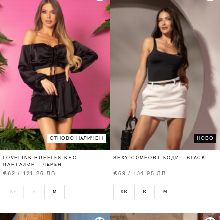
ОТНОВО НАЛИЧЕН
НОВО
LOVELINK RUFFLES КЪС
SEXY COMFORT БОДИ - BLACK
ПАНТАЛОН - ЧЕРЕН
€62 / 121.26 ЛВ.
€69 / 134.95 ЛВ.
XS
S
M
XS
S
M