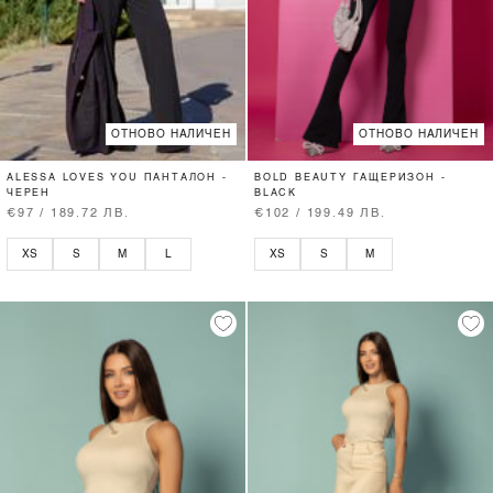
ОТНОВО НАЛИЧЕН
ОТНОВО НАЛИЧЕН
ALESSA LOVES YOU ПАНТАЛОН -
BOLD BEAUTY ГАЩЕРИЗОН -
ЧЕРЕН
BLACK
€97 / 189.72 ЛВ.
€102 / 199.49 ЛВ.
XS
S
M
L
XS
S
M