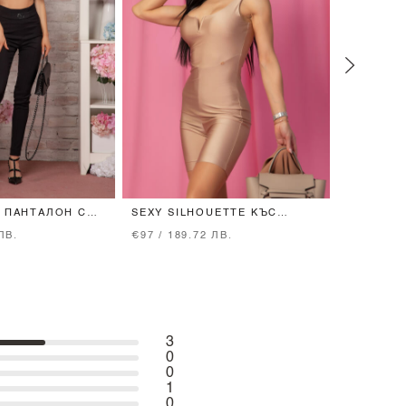
R ПАНТАЛОН С
SEXY SILHOUETTE КЪС
PLEASE D
АН - BLACK
ГАЩЕРИЗОН - NUDE
NUDE
ЛВ.
€97 / 189.72 ЛВ.
€41 / 80.
3
0
0
1
0