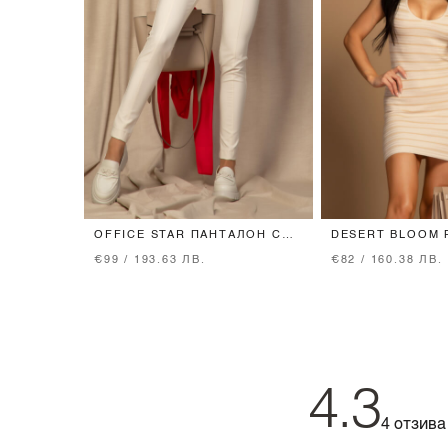
OFFICE STAR ПАНТАЛОН С
DESERT BLOOM 
ВГРАДЕН КОЛАН - SOFT
ПЛЕТИВО - NUD
€99 / 193.63 ЛВ.
€82 / 160.38 ЛВ.
BEIGE
4.3
4 отзива