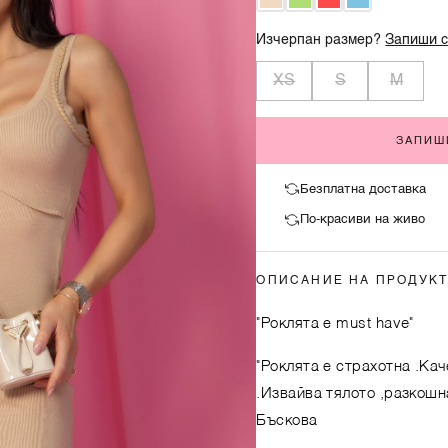
Изчерпан размер?
Запиши с
XS
S
M
ЗАПИШ
Безплатна доставка
По-красиви на живо
ОПИСАНИЕ НА ПРОДУК
"Роклята е must have"
"Роклята е страхотна .Кач
.Извайва тялото ,разкошна
Бъскова