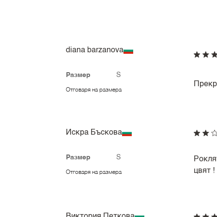
diana barzanova
Размер
S
Прекр
Отговаря на размера
Искра Бъскова
Размер
S
Роклят
цвят !
Отговаря на размера
Виктория Петкова