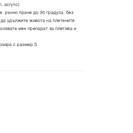
, acrylic)
е: ръчно пране до 30 градуса, без
 да удължите живота на плетените
олзвате мек препарат за плетива и
позира с размер S