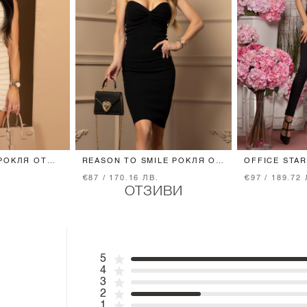
РОКЛЯ ОТ
REASON TO SMILE РОКЛЯ ОТ
OFFICE STA
E
ПЛЕТИВО - BLACK
ВГРАДЕН КОЛ
€87 / 170.16 ЛВ.
€97 / 189.72 
ОТЗИВИ
5
4
3
2
1