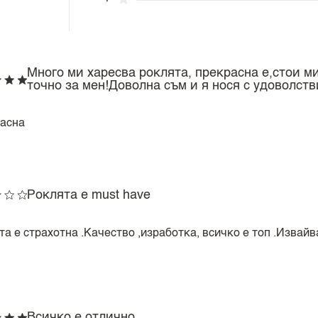
Много ми харесва роклята, прекрасна е,стои м
точно за мен!Доволна съм и я нося с удоволств
асна
Роклята е must have
а е страхотна .Качество ,изработка, всичко е топ .Извайва
Всичко е отлично