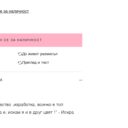
е за наличност
И СЕ ЗА НАЛИЧНОСТ
До живот размисъл
Преглед и тест
ТА
ество ,изработка, всичко е топ
 е, искам я и в друг цвят !"
- Искра