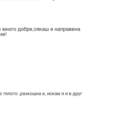
и много добре,сякаш е направена
ие!
 тялото ,разкошна е, искам я и в друг