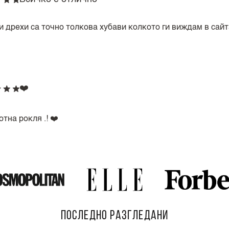
 дрехи са точно толкова хубави колкото ги виждам в сайта
❤️
тна рокля .! ❤️
ПОСЛЕДНО РАЗГЛЕДАНИ