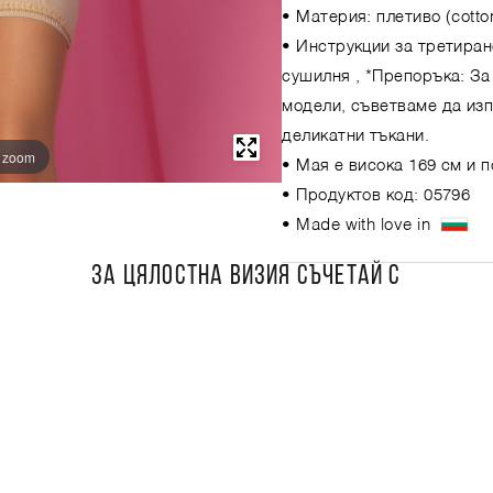
• Материя: плетиво (cotton
• Инструкции за третиран
сушилня , *Препоръка: За
модели, съветваме да изп
деликатни тъкани.
o zoom
• Мая е висока 169 см и 
• Продуктов код: 05796
• Made with love in
ЗА ЦЯЛОСТНА ВИЗИЯ СЪЧЕТАЙ С