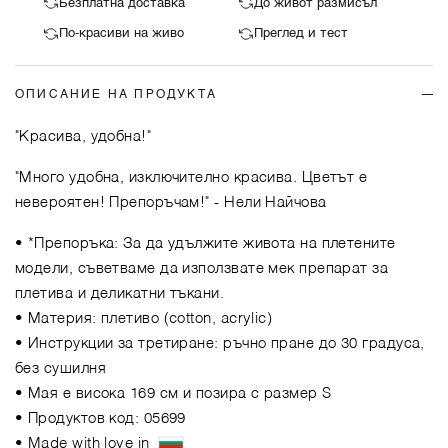
Безплатна доставка
До живот размисъл
По-красиви на живо
Преглед и тест
ОПИСАНИЕ НА ПРОДУКТА
"Красива, удобна!"
"Много удобна, изключително красива. Цветът е
невероятен! Препоръчам!"
- Нели Найчова
• *Препоръка: За да удължите живота на плетените
модели, съветваме да използвате мек препарат за
плетива и деликатни тъкани.
• Материя: плетиво (cotton, acrylic)
• Инструкции за третиране: ръчно пране до 30 градуса,
без сушилня
• Мая е висока 169 см и позира с размер S
• Продуктов код: 05699
• Made with love in