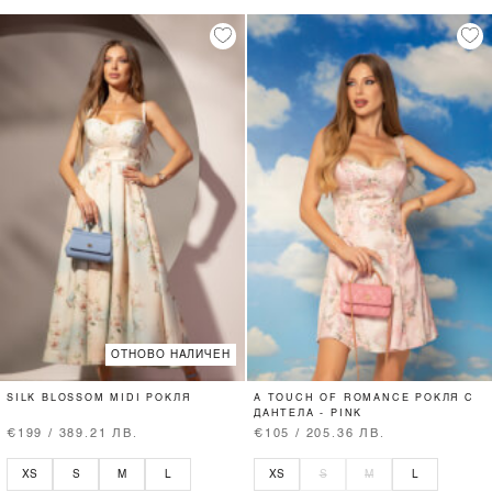
ОТНОВО НАЛИЧЕН
SILK BLOSSOM MIDI РОКЛЯ
A TOUCH OF ROMANCE РОКЛЯ С
ДАНТЕЛА - PINK
€199 / 389.21 ЛВ.
€105 / 205.36 ЛВ.
XS
S
M
L
XS
S
M
L