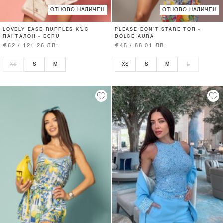
ОТНОВО НАЛИЧЕН
ОТНОВО НАЛИЧЕН
LOVELY EASE RUFFLES КЪС
PLEASE DON’T STARE ТОП -
ПАНТАЛОН - ECRU
DOLCE AURA
€62 / 121.26 ЛВ.
€45 / 88.01 ЛВ.
XS
S
M
XS
S
M
L