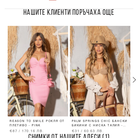
НАШИТЕ КЛИЕНТИ ПОРЪЧАХА ОЩЕ
REASON TO SMILE РОКЛЯ ОТ
PALM SPRINGS CHIC БАНСКИ
R
ПЛЕТИВО - PINK
БИКИНИ С НИСКА ТАЛИЯ -
П
MOCHA
€87 / 170.16 ЛВ.
€31 / 60.63 ЛВ.
€
СНИМКИ ОТ НАШИТЕ АЛЕСИ (1)