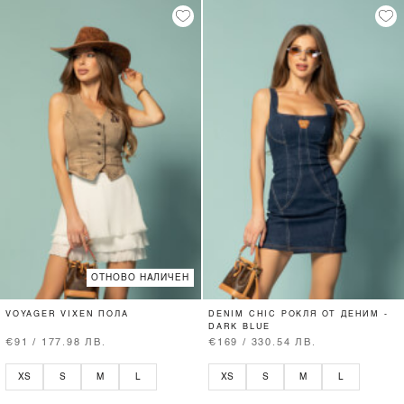
ОТНОВО НАЛИЧЕН
VOYAGER VIXEN ПОЛА
DENIM CHIC РОКЛЯ ОТ ДЕНИМ -
DARK BLUE
€91 / 177.98 ЛВ.
€169 / 330.54 ЛВ.
XS
S
M
L
XS
S
M
L