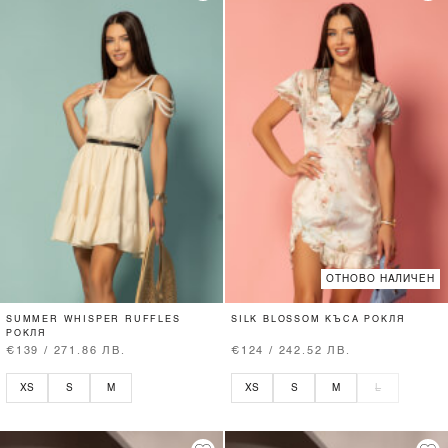
ОТНОВО НАЛИЧЕН
SUMMER WHISPER RUFFLES
SILK BLOSSOM КЪСА РОКЛЯ
РОКЛЯ
€139 / 271.86 ЛВ.
€124 / 242.52 ЛВ.
XS
S
M
XS
S
M
L