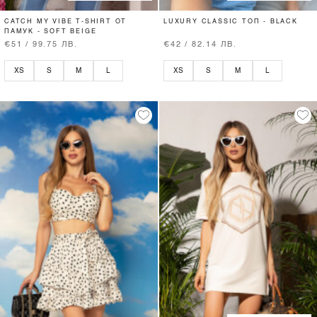
CATCH MY VIBE T-SHIRT ОТ
LUXURY CLASSIC ТОП - BLACK
ПАМУК - SOFT BEIGE
€51 / 99.75 ЛВ.
€42 / 82.14 ЛВ.
XS
S
M
L
XS
S
M
L