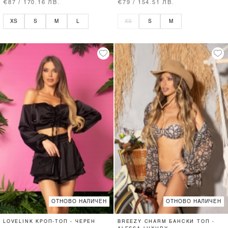
€87 / 170.16 ЛВ.
€79 / 154.51 ЛВ.
XS
S
M
L
XS
S
M
ОТНОВО НАЛИЧЕН
ОТНОВО НАЛИЧЕН
LOVELINK КРОП-ТОП - ЧЕРЕН
BREEZY CHARM БАНСКИ ТОП -