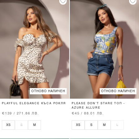
ОТНОВО НАЛИЧЕН
ОТНОВО НАЛИЧЕН
PLAYFUL ELEGANCE КЪСА РОКЛЯ
PLEASE DON’T STARE ТОП -
AZURE ALLURE
€139 / 271.86 ЛВ.
€45 / 88.01 ЛВ.
XS
S
M
XS
S
M
L