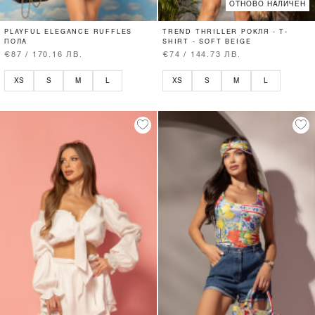
ОТНОВО НАЛИЧЕН
PLAYFUL ELEGANCE RUFFLES
TREND THRILLER РОКЛЯ - T-
ПОЛА
SHIRT - SOFT BEIGE
€87 / 170.16 ЛВ.
€74 / 144.73 ЛВ.
XS
S
M
L
XS
S
M
L