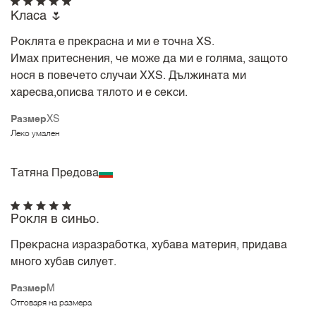
Класа 🌷
Роклята е прекрасна и ми е точна XS.
Имах притеснения, че може да ми е голяма, защото
нося в повечето случаи XXS. Дължината ми
харесва,описва тялото и е секси.
Размер
XS
Леко умален
Татяна Предова
Рокля в синьо.
Прекрасна изразработка, хубава материя, придава
много хубав силует.
Размер
M
Отговаря на размера