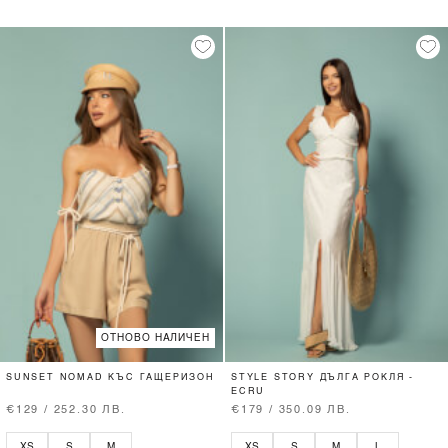
ОТНОВО НАЛИЧЕН
SUNSET NOMAD КЪС ГАЩЕРИЗОН
STYLE STORY ДЪЛГА РОКЛЯ -
ECRU
€129 / 252.30 ЛВ.
€179 / 350.09 ЛВ.
XS
S
M
XS
S
M
L