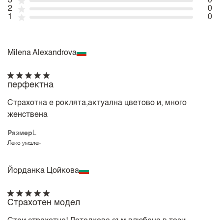
3
0
2
0
1
0
Milena Alexandrova
перфектна
Страхотна е роклята,актуална цветово и, много
женствена
Размер
L
Леко умален
Йорданка Цойкова
Страхотен модел