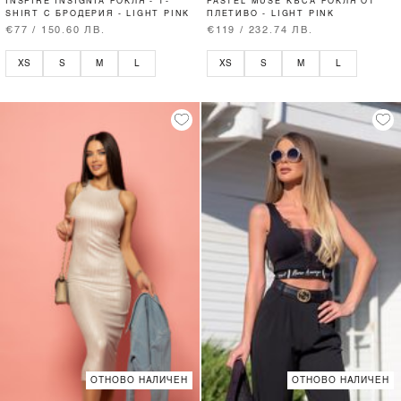
INSPIRE INSIGNIA РОКЛЯ - T-
PASTEL MUSE КЪСА РОКЛЯ ОТ
SHIRT С БРОДЕРИЯ - LIGHT PINK
ПЛЕТИВО - LIGHT PINK
€77 / 150.60 ЛВ.
€119 / 232.74 ЛВ.
XS
S
M
L
XS
S
M
L
ОТНОВО НАЛИЧЕН
ОТНОВО НАЛИЧЕН