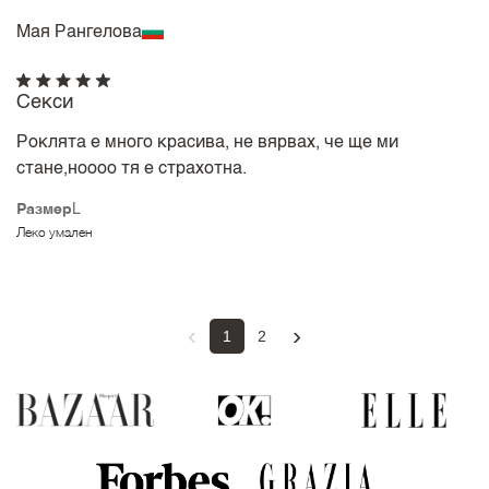
Мая Рангелова
Секси
Роклята е много красива, не вярвах, че ще ми
стане,ноооо тя е страхотна.
Размер
L
Леко умален
‹
›
1
2