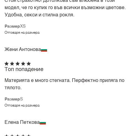
Стои страхотно! Дотолкова съм влюбена в този
модел, че го купих го във всички възможни цветове.
Удобна, секси и стилна рокля.
Размер
XS
Отговаря на размера
Жени Антонова
Топ попадение
Материята е много стегната. Перфектно приляга по
тялото.
Размер
S
Отговаря на размера
Елена Петкова