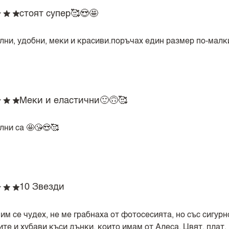
стоят супер🥰😍🤩
лни, удобни, меки и красиви.поръчах един размер по-малки
Меки и еластични🙂🙃🥰
лни са 🤩😘😍🥰
10 Звезди
им се чудех, не ме грабнаха от фотосесията, но със сигурн
ите и хубави къси дънки, които имам от Алеса. Цвят, плат