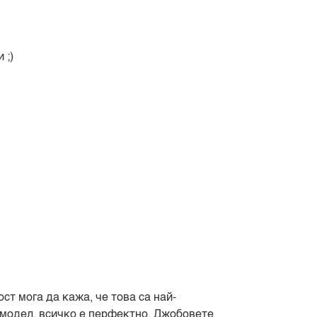
 ;)
ост мога да кажа, че това са най-
, модел, всичко е перфектно. Джобовете