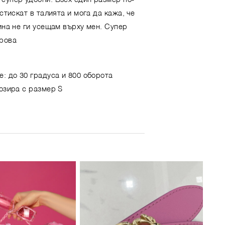
 стискат в талията и мога да кажа, че
тина не ги усещам върху мен. Супер
рова
е: до 30 градуса и 800 оборота
позира с размер S