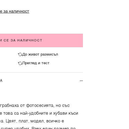
е за наличност
И СЕ ЗА НАЛИЧНОСТ
До живот размисъл
Преглед и тест
ТА
 грабнаха от фотосесията, но със
е това са най-удобните и хубави къси
а. Цвят, плат, модел, всичко е
супер удобни. Взех един размер по-