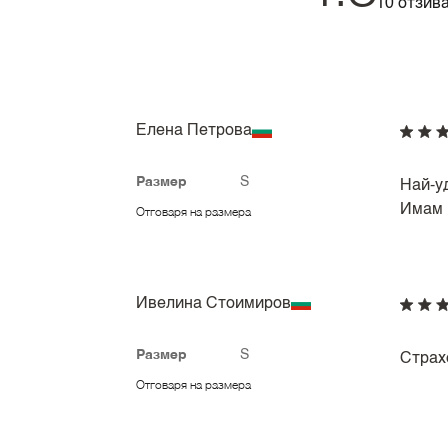
10 отзив
Елена Петрова
Размер
S
Най-уд
Имам г
Отговаря на размера
Ивелина Стоимиров
Размер
S
Страх
Отговаря на размера