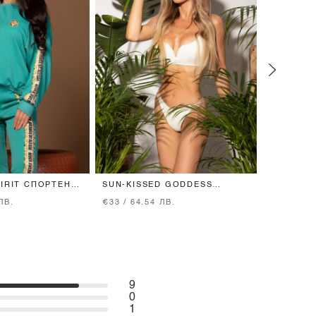
PIRIT СПОРТЕН
SUN-KISSED GODDESS
WOMAN I
 МЕНТА
БАНСКИ БИКИНИ - SOFT
ЛВ.
€33 / 64.54 ЛВ.
€38 / 74.
BEIGE
9
0
1