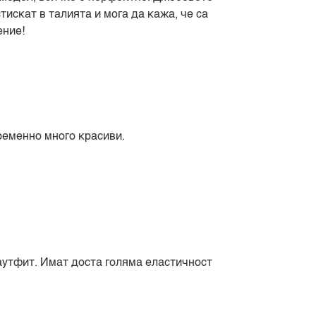
стискат в талията и мога да кажа, че са
ение!
ременно много красиви.
аутфит. Имат доста голяма еластичност