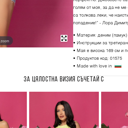
голям от моя, за да не ме
са толкова леки, че наис
попадение!"
- Лора Димит
• Материя: деним (памук)
o zoom
• Инструкции за третиран
• Мая е висока 169 см и 
• Продуктов код: 01575
• Made with love in
ЗА ЦЯЛОСТНА ВИЗИЯ СЪЧЕТАЙ С