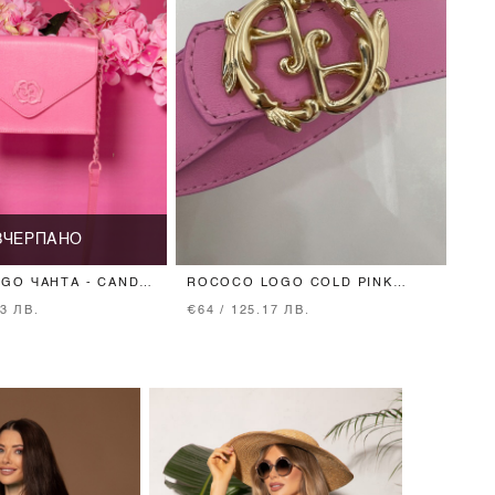
ЗЧЕРПАНО
GO ЧАНТА - CANDY
ROCOCO LOGO COLD PINK
КОЛАН - ТЕСЕН СЪС ЗЛАТНА
13 ЛВ.
€64 / 125.17 ЛВ.
ТОКА