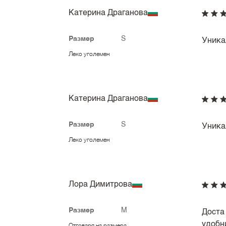
Катерина Драганова
Размер
S
Уника
Леко уголемен
Катерина Драганова
Размер
S
Уника
Леко уголемен
Лора Димитрова
Размер
M
Доста 
удобн