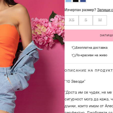
Изчерпан размер?
Запиши с
XS
S
M
ЗАПИШ
Безплатна доставка
По-красиви на живо
ОПИСАНИЕ НА ПРОДУК
"10 Звезди"
"Доста им се чудех, не ме
сигурност мога да кажа, ч
дънки, които имам от Алес
перфектно. Джобовете са 