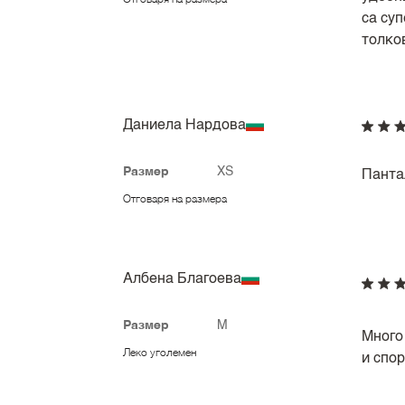
Отговаря на размера
са суп
толко
Даниела Нардова
Размер
XS
Панта
Отговаря на размера
Албена Благоева
Размер
M
Много
Леко уголемен
и спор