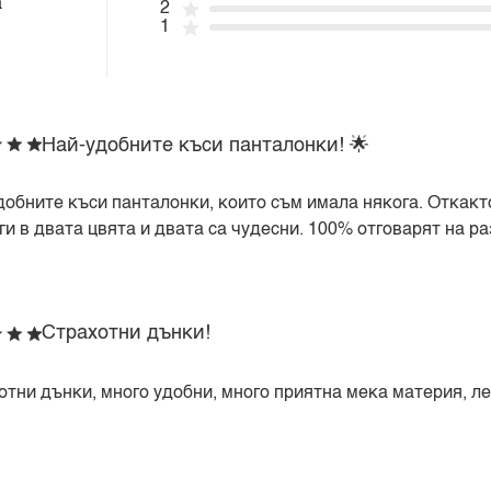
а
2
1
Най-удобните къси панталонки! 🌟
обните къси панталонки, които съм имала някога. Откакто 
и в двата цвята и двата са чудесни. 100% отговарят на ра
Страхотни дънки!
отни дънки, много удобни, много приятна мека материя, ле