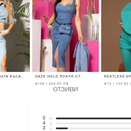
ISTA КЪСА
GAZE HOLD РОКЛЯ ОТ
RESTLESS S
ДЕНИМ
ПАНТАЛОН -
€138 / 269.90 ЛВ.
€72 / 140.82 
ОТЗИВИ
5
4
3