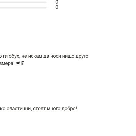
0
0
ги обух, не искам да нося нищо друго.
змера. 🌟👖
ко еластични, стоят много добре!