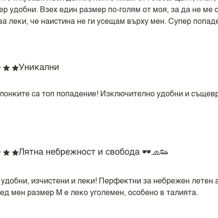
ер удобни. Взех един размер по-голям от моя, за да не ме 
ва леки, че наистина не ги усещам върху мен. Супер попад
Уникални
лонките са топ попадение! Изключително удобни и същев
Лятна небрежност и свобода 🕶️🧢👟
 удобни, изчистени и леки! Перфектни за небрежен летен 
ед мен размер М е леко уголемен, особено в талията.