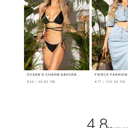
OCEAN'S CHARM БАНСКИ
FIERCE FASHION
БИКИНИ - BLACK
РИЗА - BLUE
€26 / 50.85 ЛВ.
€77 / 150.60 ЛВ.
4.8