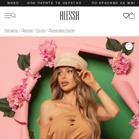
ИВО ... ИЛИ ПАРИТЕ ТИ ОБРАТНО
ПО-КРАСИВИ НА ЖИВО ... 
Начало
/
Дрехи
/
Поли
/
Дънкови поли