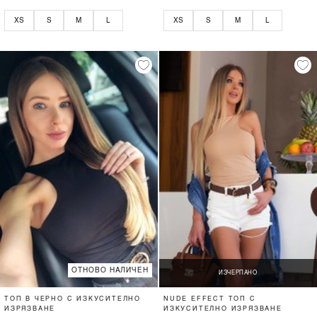
XS
S
M
L
XS
S
M
L
ОТНОВО НАЛИЧЕН
ИЗЧЕРПАНО
ТОП В ЧЕРНО С ИЗКУСИТЕЛНО
NUDE EFFECT ТОП С
ИЗРЯЗВАНЕ
ИЗКУСИТЕЛНО ИЗРЯЗВАНЕ