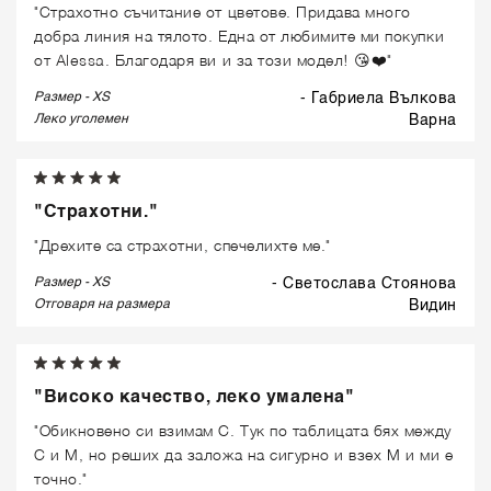
"Страхотно съчитание от цветове. Придава много
добра линия на тялото. Една от любимите ми покупки
от Alessa. Благодаря ви и за този модел! 😘❤️"
Размер - XS
- Габриела Вълкова
Леко уголемен
варна
"Страхотни."
"Дрехите са страхотни, спечелихте ме."
Размер - XS
- Светослава Стоянова
Отговаря на размера
видин
"Високо качество, леко умалена"
"Обикновено си взимам С. Тук по таблицата бях между
С и М, но реших да заложа на сигурно и взех М и ми е
точно."