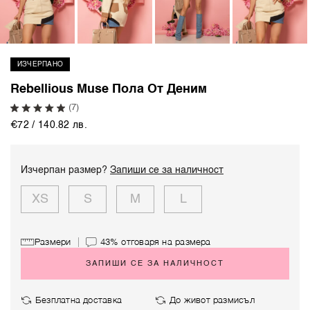
ИЗЧЕРПАНО
Rebellious Muse Пола От Деним
(7)
€72 / 140.82 лв.
Изчерпан размер?
Запиши се за наличност
XS
S
M
L
Размери
43%
отговаря на размера
ЗАПИШИ СЕ ЗА НАЛИЧНОСТ
Безплатна доставка
До живот размисъл