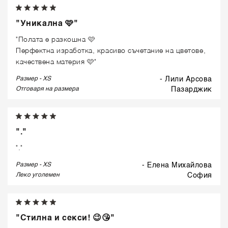
"Уникална 🩷"
"Полата е разкошна 🩷
Перфектна изработка, красиво съчетание на цветове,
качествена материя 🩷"
Размер - XS
- Лили Арсова
Отговаря на размера
пазарджик
"."
"."
Размер - XS
- Елена Михайлова
Леко уголемен
софия
"Стилна и секси! 😉😘"