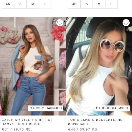
XS
S
M
L
XS
S
M
L
ОТНОВО НАЛИЧЕН
ОТНОВО НАЛИЧЕН
CATCH MY VIBE T-SHIRT ОТ
ТОП В ЕКРЮ С ИЗКУСИТЕЛНО
ПАМУК - SOFT BEIGE
ИЗРЯЗВАНЕ
€51 / 99.75 ЛВ.
€46 / 89.97 ЛВ.