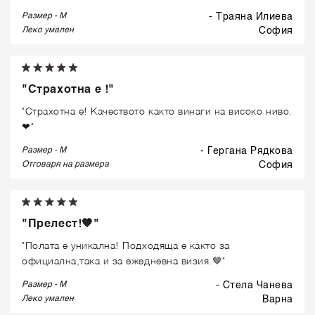
Размер - M
- Траяна Илиева
Леко умален
софия
"Страхотна е !"
"Страхотна е! Качеството както винаги на високо ниво.
❤"
Размер - M
- Гергана Рядкова
Отговаря на размера
софия
"Прелест!🤎"
"Полата е уникална! Подходяща е както за
официална,така и за ежедневна визия.🤎"
Размер - M
- Стела Чанева
Леко умален
варна