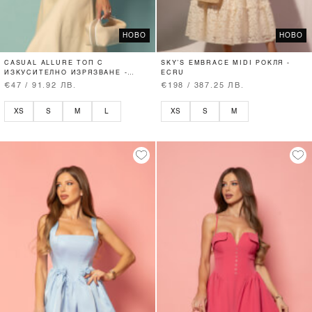
НОВО
НОВО
CASUAL ALLURE ТОП С
SKY’S EMBRACE MIDI РОКЛЯ -
ИЗКУСИТЕЛНО ИЗРЯЗВАНЕ -
ECRU
SOFT BEIGE
€47 / 91.92 ЛВ.
€198 / 387.25 ЛВ.
XS
S
M
L
XS
S
M