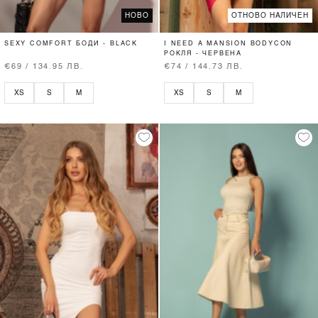
НОВО
ОТНОВО НАЛИЧЕН
SEXY COMFORT БОДИ - BLACK
I NEED A MANSION BODYCON
РОКЛЯ - ЧЕРВЕНА
€69 / 134.95 ЛВ.
€74 / 144.73 ЛВ.
XS
S
M
XS
S
M