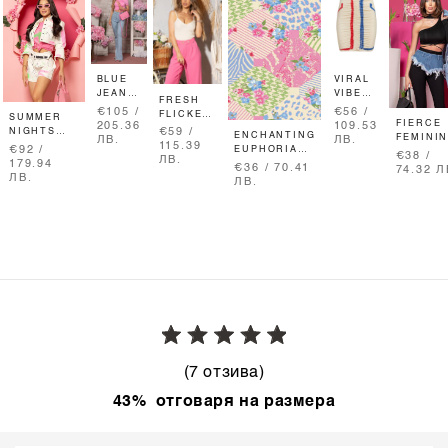
BLUE
VIRAL
JEAN
VIBES
FRESH
BABY
MINI
€105 /
€56 /
FLICKER
SUMMER
ДЪНКИ
ПОЛА
FIERCE
205.36
109.53
ТОП ОТ
NIGHTS
€59 /
ENCHANTING
-
FEMININ
ЛВ.
ЛВ.
ПЛЕТИВО
SASS КЪС
115.39
EUPHORIA
LIGHT
€92 /
АКСЕСО
€38 /
- CREAM
ПАНТАЛОН
ЛВ.
ПЛАЖНА
BLUE
179.94
ОТ ДЕН
€36 / 70.41
74.32 Л
С
ХАВЛИЯ
ЛВ.
- DENIM
ЛВ.
ПОДВИЖЕН
BLUE
КОЛАН -
HANDMADE
(7 отзива)
43% отговаря на размера