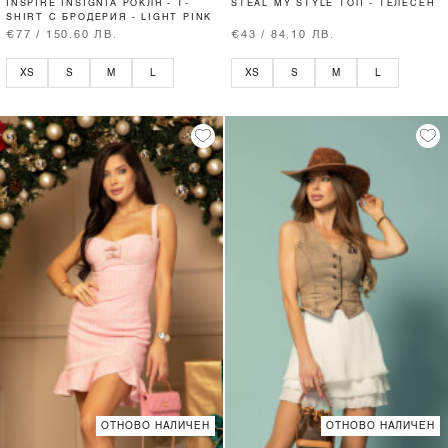
INSPIRE INSIGNIA РОКЛЯ - T-
STEAL MY STYLE ТОП - ТЕЛЕСЕН
SHIRT С БРОДЕРИЯ - LIGHT PINK
€77 / 150.60 ЛВ.
€43 / 84.10 ЛВ.
XS
S
M
L
XS
S
M
L
ОТНОВО НАЛИЧЕН
ОТНОВО НАЛИЧЕН