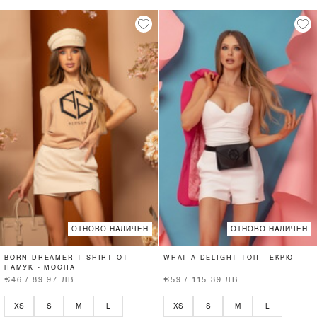
ОТНОВО НАЛИЧЕН
ОТНОВО НАЛИЧЕН
BORN DREAMER T-SHIRT ОТ
WHAT A DELIGHT ТОП - ЕКРЮ
ПАМУК - MOCHA
€46 / 89.97 ЛВ.
€59 / 115.39 ЛВ.
XS
S
M
L
XS
S
M
L