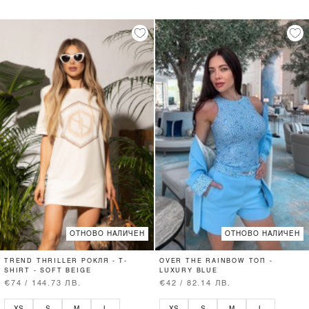
ОТНОВО НАЛИЧЕН
ОТНОВО НАЛИЧЕН
TREND THRILLER РОКЛЯ - T-
OVER THE RAINBOW ТОП -
SHIRT - SOFT BEIGE
LUXURY BLUE
€74 / 144.73 ЛВ.
€42 / 82.14 ЛВ.
XS
S
M
L
XS
S
M
L