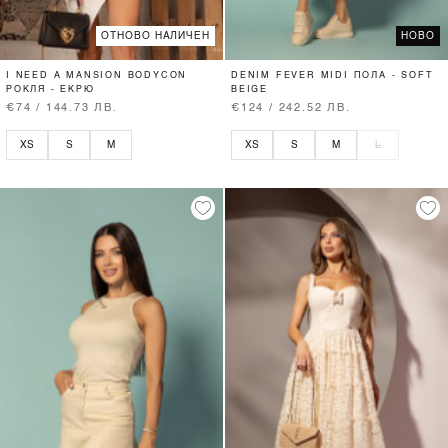
ОТНОВО НАЛИЧЕН
НОВО
I NEED A MANSION BODYCON
DENIM FEVER MIDI ПОЛА - SOFT
РОКЛЯ - ЕКРЮ
BEIGE
€74 / 144.73 ЛВ.
€124 / 242.52 ЛВ.
XS
S
M
XS
S
M
L