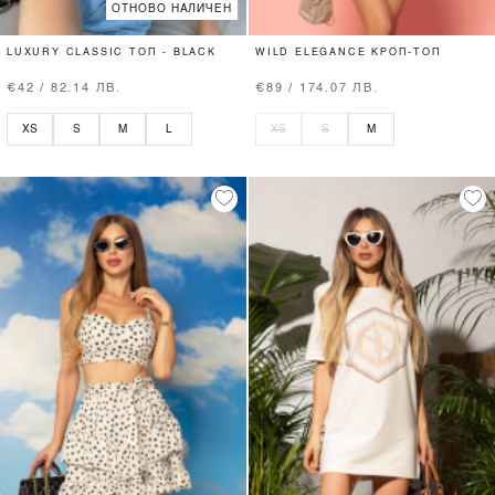
ОТНОВО НАЛИЧЕН
LUXURY CLASSIC ТОП - BLACK
WILD ELEGANCE КРОП-ТОП
€42 / 82.14 ЛВ.
€89 / 174.07 ЛВ.
XS
S
M
L
XS
S
M