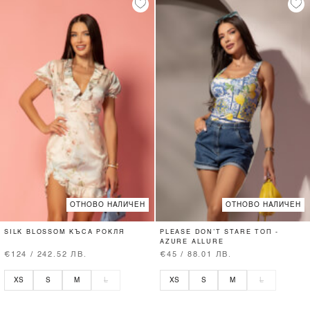
ОТНОВО НАЛИЧЕН
ОТНОВО НАЛИЧЕН
SILK BLOSSOM КЪСА РОКЛЯ
PLEASE DON’T STARE ТОП -
AZURE ALLURE
€124 / 242.52 ЛВ.
€45 / 88.01 ЛВ.
XS
S
M
L
XS
S
M
L