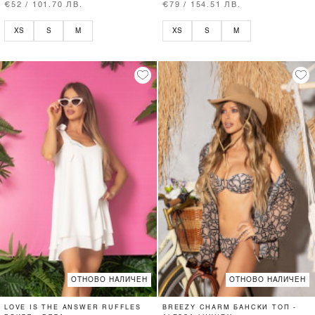
€52 / 101.70 ЛВ.
€79 / 154.51 ЛВ.
XS
S
M
XS
S
M
ОТНОВО НАЛИЧЕН
ОТНОВО НАЛИЧЕН
LOVE IS THE ANSWER RUFFLES
BREEZY CHARM БАНСКИ ТОП -