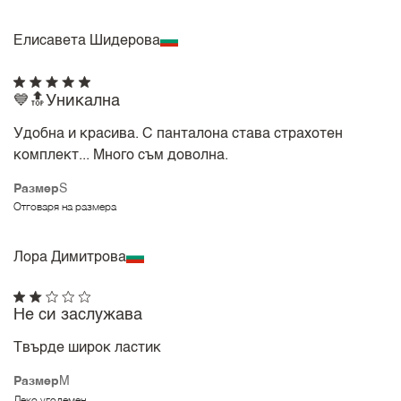
Елисавета Шидерова
💙🔝Уникална
Удобна и красива. С панталона става страхотен
комплект... Много съм доволна.
Размер
S
Отговаря на размера
Лора Димитрова
Не си заслужава
Твърде широк ластик
Размер
M
Леко уголемен