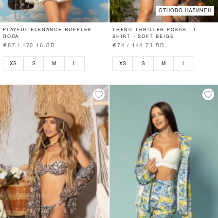
ОТНОВО НАЛИЧЕН
PLAYFUL ELEGANCE RUFFLES
TREND THRILLER РОКЛЯ - T-
ПОЛА
SHIRT - SOFT BEIGE
€87 / 170.16 ЛВ.
€74 / 144.73 ЛВ.
XS
S
M
L
XS
S
M
L