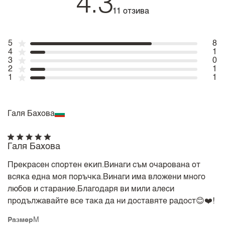
4.3
11 отзива
5
8
4
1
3
0
2
1
1
1
Галя Бахова
Галя Бахова
Прекрасен спортен екип.Винаги съм очарована от
всяка една моя поръчка.Винаги има вложени много
любов и старание.Благодаря ви мили алеси
продължавайте все така да ни доставяте радост😊❤️!
Размер
M