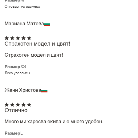
Размер
M
Отговаря на размера
Мариана Матева
Страхотен модел и цвят!
Страхотен модел и цвят!
Размер
XS
Леко уголемен
Жени Христова
Отлично
Много ми харесва екипа и е много удобен.
Размер
L