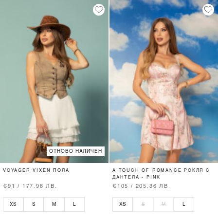
ОТНОВО НАЛИЧЕН
VOYAGER VIXEN ПОЛА
A TOUCH OF ROMANCE РОКЛЯ С
ДАНТЕЛА - PINK
€91 / 177.98 ЛВ.
€105 / 205.36 ЛВ.
XS
S
M
L
XS
S
M
L