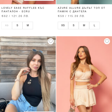
LOVELY EASE RUFFLES КЪС
AZURE ALLURE ДЪЛЪГ ТОП ОТ
ПАНТАЛОН - ECRU
ПАМУК С ДАНТЕЛА
€62 / 121.26 ЛВ.
€59 / 115.39 ЛВ.
XS
S
M
XS
S
M
L