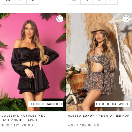
XS
S
M
XS
S
M
L
ОТНОВО НАЛИЧЕН
ОТНОВО НАЛИЧЕН
LOVELINK RUFFLES КЪС
ALESSA LUXURY РИЗА ОТ ШИФОН
ПАНТАЛОН - ЧЕРЕН
€62 / 121.26 ЛВ.
€95 / 185.80 ЛВ.