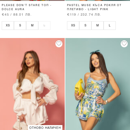
PLEASE DON’T STARE ТОП -
PASTEL MUSE КЪСА РОКЛЯ ОТ
DOLCE AURA
ПЛЕТИВО - LIGHT PINK
€45 / 88.01 ЛВ.
€119 / 232.74 ЛВ.
XS
S
M
L
XS
S
M
L
ОТНОВО НАЛИЧЕН