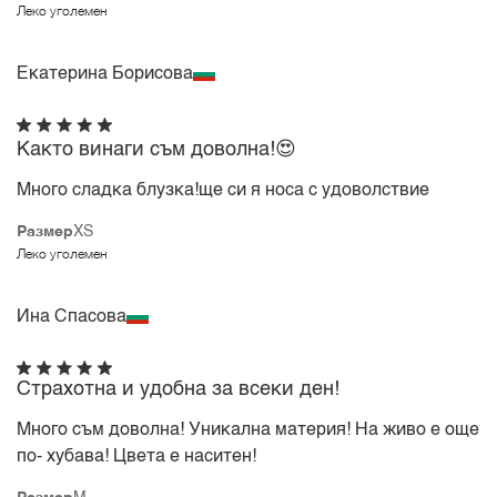
Леко уголемен
Екатерина Борисова
Както винаги съм доволна!😍
Много сладка блузка!ще си я носа с удоволствие
Размер
XS
Леко уголемен
Ина Спасова
Страхотна и удобна за всеки ден!
Много съм доволна! Уникална материя! На живо е още
по- хубава! Цвета е наситен!