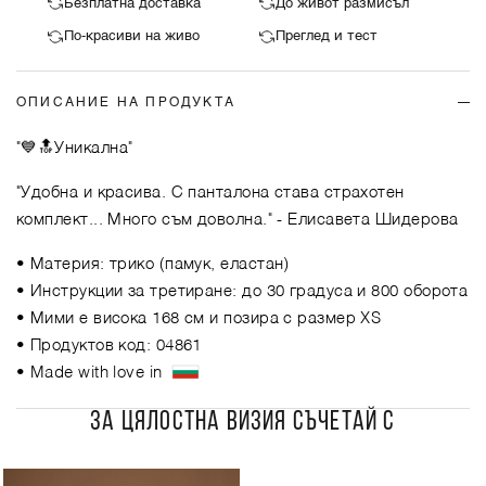
Безплатна доставка
До живот размисъл
По-красиви на живо
Преглед и тест
ОПИСАНИЕ НА ПРОДУКТА
"💙🔝Уникална"
"Удобна и красива. С панталона става страхотен
комплект... Много съм доволна."
- Елисавета Шидерова
• Материя: трико (памук, еластан)
• Инструкции за третиране: до 30 градуса и 800 оборота
• Мими е висока 168 см и позира с размер XS
• Продуктов код: 04861
• Made with love in
ЗА ЦЯЛОСТНА ВИЗИЯ СЪЧЕТАЙ С