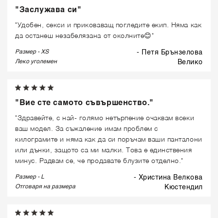
"Заслужава си"
"Удобен, секси и приковаващ погледите екип. Няма как
да останеш незабелязана от околните😊"
Размер - XS
- Петя Брънзелова
Леко уголемен
велико
"Вие сте самото съвършенство."
"Здравейте, с най- голямо нетърпение очаквам всеки
ваш модел. За съжаление имам проблем с
килограмите и няма как да си поръчам ваши панталони
или дънки, защото са ми малки. Това е единствения
минус. Радвам се, че продавате блузите отделно."
Размер - L
- Христина Велкова
Отговаря на размера
кюстендил