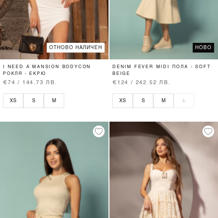
ОТНОВО НАЛИЧЕН
НОВО
I NEED A MANSION BODYCON
DENIM FEVER MIDI ПОЛА - SOFT
РОКЛЯ - ЕКРЮ
BEIGE
€74 / 144.73 ЛВ.
€124 / 242.52 ЛВ.
XS
S
M
XS
S
M
L