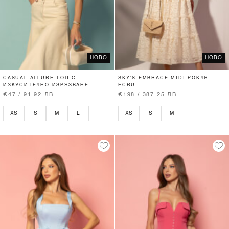
НОВО
НОВО
CASUAL ALLURE ТОП С
SKY’S EMBRACE MIDI РОКЛЯ -
ИЗКУСИТЕЛНО ИЗРЯЗВАНЕ -
ECRU
SOFT BEIGE
€47 / 91.92 ЛВ.
€198 / 387.25 ЛВ.
XS
S
M
L
XS
S
M