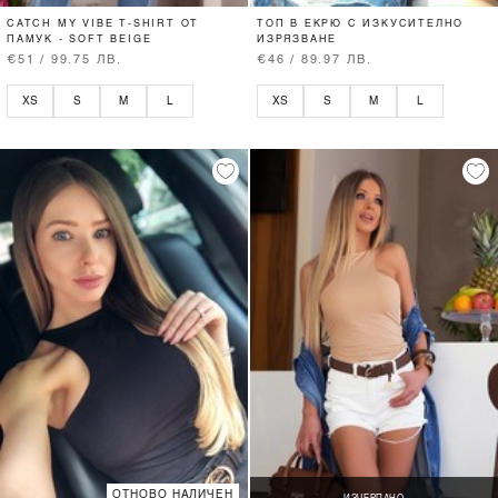
CATCH MY VIBE T-SHIRT ОТ
ТОП В ЕКРЮ С ИЗКУСИТЕЛНО
ПАМУК - SOFT BEIGE
ИЗРЯЗВАНЕ
€51 / 99.75 ЛВ.
€46 / 89.97 ЛВ.
XS
S
M
L
XS
S
M
L
ОТНОВО НАЛИЧЕН