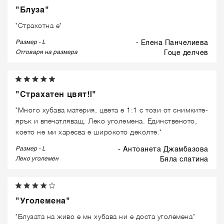
"Блуза"
"Страхотна е"
Размер - L
- Елена Панчелиева
Отговаря на размера
гоце делчев
"Страхатен цвят!|"
"Много хубава материя, цвета е 1:1 с този от снимките-
ярък и впечатляващ. Леко уголемена. Единственото,
което не ми харесва е широкото деколте."
Размер - L
- Антоанета Джамбазова
Леко уголемен
бяла слатина
"Уголемена"
"Блузата на живо е мн хубава ни е доста уголемена"