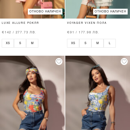
ОТНОВО НАЛИЧЕН
ОТНОВО НАЛИЧЕН
LUXE ALLURE РОКЛЯ
VOYAGER VIXEN ПОЛА
€142 / 277.73 ЛВ.
€91 / 177.98 ЛВ.
XS
S
M
XS
S
M
L