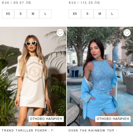
€46 / 89.97 ЛВ.
€59 / 115.39 ЛВ.
XS
S
M
L
XS
S
M
L
ОТНОВО НАЛИЧЕН
ОТНОВО НАЛИЧЕН
TREND THRILLER РОКЛЯ - T-
OVER THE RAINBOW ТОП -