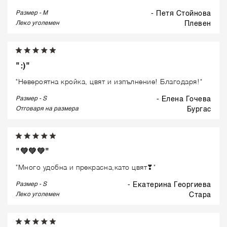
Размер - M
- Петя Стойнова
Леко уголемен
плевен
":)"
"Невероятна кройка, цвят и изпълнение! Благодаря!"
Размер - S
- Елена Гочева
Отговаря на размера
бургас
"💚💚💚"
"Много удобна и прекрасна,като цвят❣"
Размер - S
- Екатерина Георгиева
Леко уголемен
стара