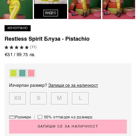
ВИДЕО
ИЗЧЕРПАНО
Restless Spirit Блуза - Pistachio
(11)
€51 / 99.75 лв.
Изчерпан размер?
Запиши се за наличност
XS
S
M
L
Размери
55%
отговаря на размера
ЗАПИШИ СЕ ЗА НАЛИЧНОСТ