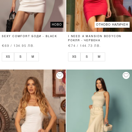
НОВО
ОТНОВО НАЛИЧЕН
SEXY COMFORT БОДИ - BLACK
I NEED A MANSION BODYCON
РОКЛЯ - ЧЕРВЕНА
€69 / 134.95 ЛВ.
€74 / 144.73 ЛВ.
XS
S
M
XS
S
M