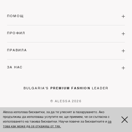
ПОМОЩ
ПРОФИЛ
ПРАВИЛА
ЗА НАС
BULGARIA'S
PREMIUM FASHION
LEADER
© ALESSA 2026
Alessa използва бисквитки, за да те улеснят в пазаруването. Ако
продължиш да използваш услугите ни, ще приемем, че си съгласна с
използването на такива бисквитки. Научи повече за бисквитките и
за
това как може да се откажеш от тях.