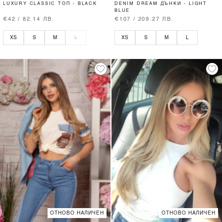
LUXURY CLASSIC ТОП - BLACK
DENIM DREAM ДЪНКИ - LIGHT
BLUE
€42 / 82.14 ЛВ.
€107 / 209.27 ЛВ.
XS
S
M
L
XS
S
M
L
ОТНОВО НАЛИЧЕН
ОТНОВО НАЛИЧЕН