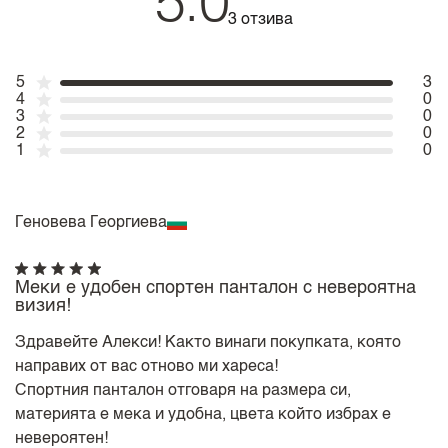
5.0
3 отзива
5
3
4
0
3
0
2
0
1
0
Геновева Георгиева
Меки е удобен спортен панталон с невероятна
визия!
Здравейте Алекси! Както винаги покупката, която
направих от вас отново ми хареса!
Спортния панталон отговаря на размера си,
материята е мека и удобна, цвета който избрах е
невероятен!