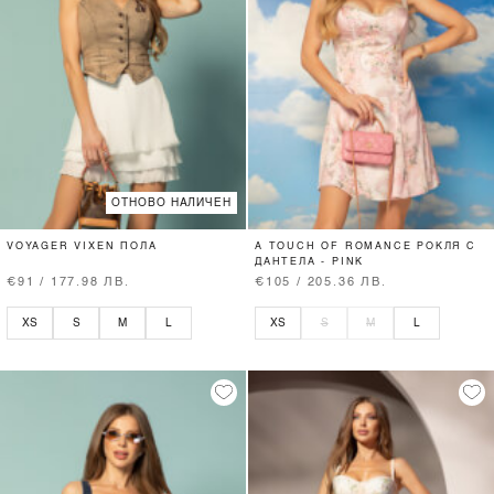
ОТНОВО НАЛИЧЕН
VOYAGER VIXEN ПОЛА
A TOUCH OF ROMANCE РОКЛЯ С
ДАНТЕЛА - PINK
€91 / 177.98 ЛВ.
€105 / 205.36 ЛВ.
XS
S
M
L
XS
S
M
L