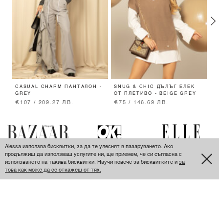
CASUAL CHARM ПАНТАЛОН -
SNUG & CHIC ДЪЛЪГ ЕЛЕК
T
GREY
ОТ ПЛЕТИВО - BEIGE GREY
П
€107 / 209.27 ЛВ.
€75 / 146.69 ЛВ.
€
Alessa използва бисквитки, за да те улеснят в пазаруването. Ако
продължиш да използваш услугите ни, ще приемем, че си съгласна с
използването на такива бисквитки. Научи повече за бисквитките и
за
това как може да се откажеш от тях.