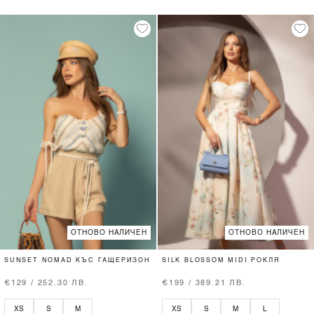
ОТНОВО НАЛИЧЕН
ОТНОВО НАЛИЧЕН
SUNSET NOMAD КЪС ГАЩЕРИЗОН
SILK BLOSSOM MIDI РОКЛЯ
€129 / 252.30 ЛВ.
€199 / 389.21 ЛВ.
XS
S
M
XS
S
M
L