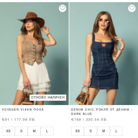
ОТНОВО НАЛИЧЕН
VOYAGER VIXEN ПОЛА
DENIM CHIC РОКЛЯ ОТ ДЕНИМ -
DARK BLUE
€91 / 177.98 ЛВ.
€169 / 330.54 ЛВ.
XS
S
M
L
XS
S
M
L