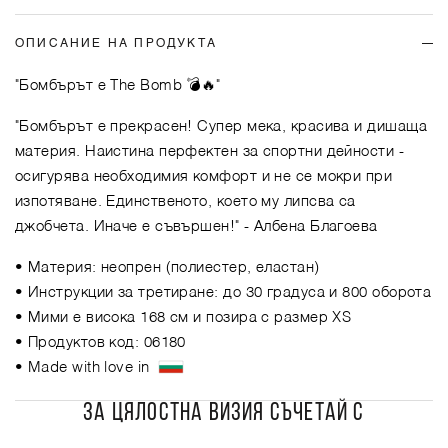
ОПИСАНИЕ НА ПРОДУКТА
"Бомбърът е The Bomb 💣🔥"
"Бомбърът е прекрасен! Супер мека, красива и дишаща
материя. Наистина перфектен за спортни дейности -
осигурява необходимия комфорт и не се мокри при
изпотяване. Единственото, което му липсва са
джобчета. Иначе е съвършен!"
- Албена Благоева
• Материя: неопрен (полиестер, еластан)
• Инструкции за третиране: до 30 градуса и 800 оборота
• Мими е висока 168 см и позира с размер XS
• Продуктов код: 06180
• Made with love in
ЗА ЦЯЛОСТНА ВИЗИЯ СЪЧЕТАЙ С