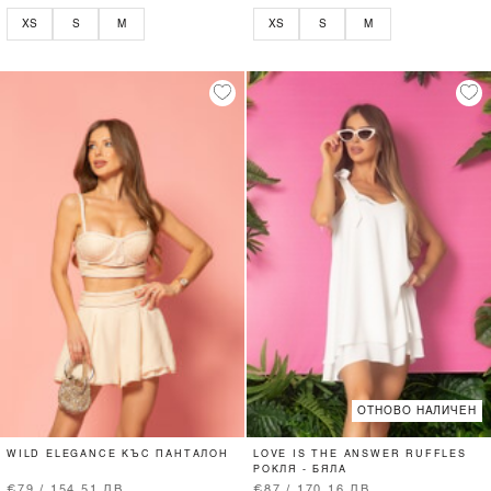
XS
S
M
XS
S
M
ОТНОВО НАЛИЧЕН
WILD ELEGANCE КЪС ПАНТАЛОН
LOVE IS THE ANSWER RUFFLES
РОКЛЯ - БЯЛА
€79 / 154.51 ЛВ.
€87 / 170.16 ЛВ.