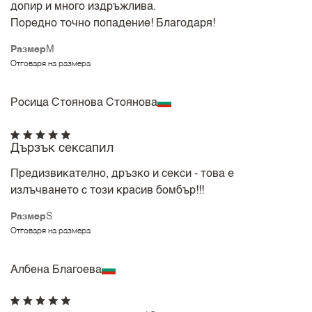
допир и много издръжлива.
Поредно точно попадение! Благодаря!
Размер
M
Отговаря на размера
Росица Стоянова Стоянова
Дързък сексапил
Предизвикателно, дръзко и секси - това е
излъчването с този красив бомбър!!!
Размер
S
Отговаря на размера
Албена Благоева