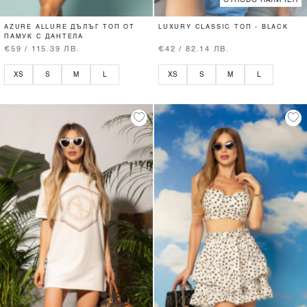
AZURE ALLURE ДЪЛЪГ ТОП ОТ
LUXURY CLASSIC ТОП - BLACK
ПАМУК С ДАНТЕЛА
€59 / 115.39 ЛВ.
€42 / 82.14 ЛВ.
XS
S
M
L
XS
S
M
L