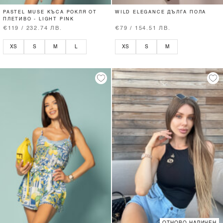
PASTEL MUSE КЪСА РОКЛЯ ОТ
WILD ELEGANCE ДЪЛГА ПОЛА
ПЛЕТИВО - LIGHT PINK
€119 / 232.74 ЛВ.
€79 / 154.51 ЛВ.
XS
S
M
L
XS
S
M
ОТНОВО НАЛИЧЕН