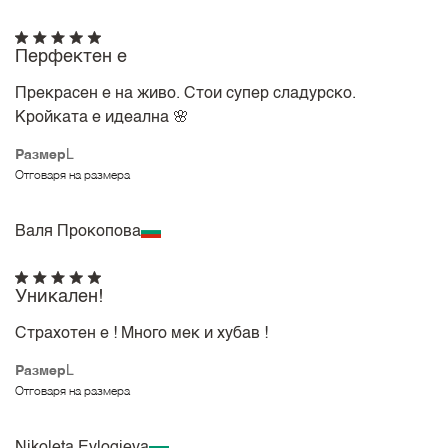
Перфектен е
Прекрасен е на живо. Стои супер сладурско.
Кройката е идеална 🌸
Размер
L
Отговаря на размера
Валя Прокопова
Уникален!
Страхотен е ! Много мек и хубав !
Размер
L
Отговаря на размера
Nikoleta Evlogieva