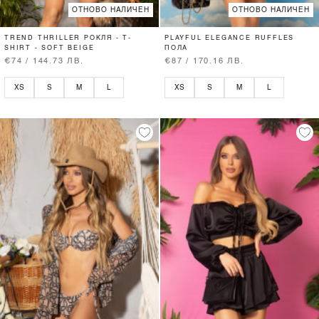
ОТНОВО НАЛИЧЕН
ОТНОВО НАЛИЧЕН
TREND THRILLER РОКЛЯ - T-
PLAYFUL ELEGANCE RUFFLES
SHIRT - SOFT BEIGE
ПОЛА
€74 / 144.73 ЛВ.
€87 / 170.16 ЛВ.
XS
S
M
L
XS
S
M
L