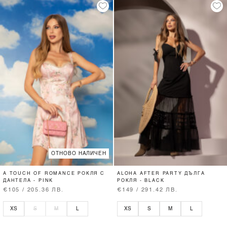
ОТНОВО НАЛИЧЕН
A TOUCH OF ROMANCE РОКЛЯ С
ALOHA AFTER PARTY ДЪЛГА
ДАНТЕЛА - PINK
РОКЛЯ - BLACK
€105 / 205.36 ЛВ.
€149 / 291.42 ЛВ.
XS
S
M
L
XS
S
M
L