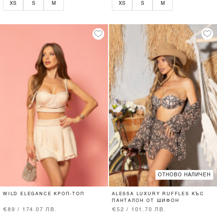
XS
S
M
XS
S
M
ОТНОВО НАЛИЧЕН
WILD ELEGANCE КРОП-ТОП
ALESSA LUXURY RUFFLES КЪС
ПАНТАЛОН ОТ ШИФОН
€89 / 174.07 ЛВ.
€52 / 101.70 ЛВ.