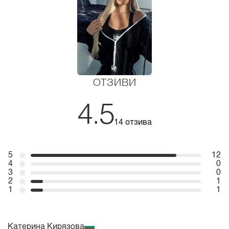
ОТЗИВИ
4.5
14 отзива
5
12
4
0
3
0
2
1
1
1
Катерина Кирязова