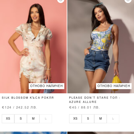
ОТНОВО НАЛИЧЕН
ОТНОВО НАЛИЧЕН
SILK BLOSSOM КЪСА РОКЛЯ
PLEASE DON’T STARE ТОП -
AZURE ALLURE
€124 / 242.52 ЛВ.
€45 / 88.01 ЛВ.
XS
S
M
L
XS
S
M
L