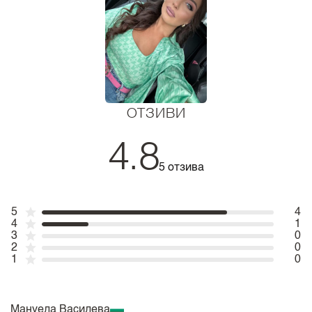
ОТЗИВИ
4.8
5 отзива
5
4
4
1
3
0
2
0
1
0
Мануела Василева