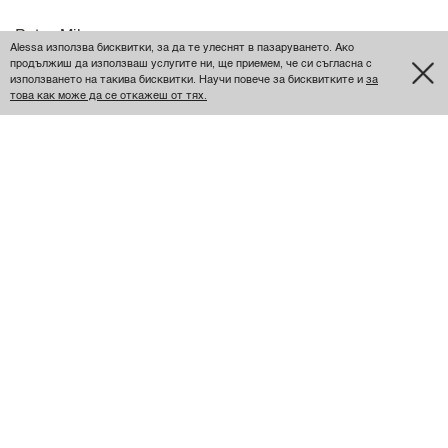
Petya Milanova
Alessa използва бисквитки, за да те улеснят в пазаруването. Ако
продължиш да използваш услугите ни, ще приемем, че си съгласна с
използването на такива бисквитки. Научи повече за бисквитките и
за
това как може да се откажеш от тях.
Красив
Алеса стил и цвят,но леко умален
Размер
90см.
Леко умален