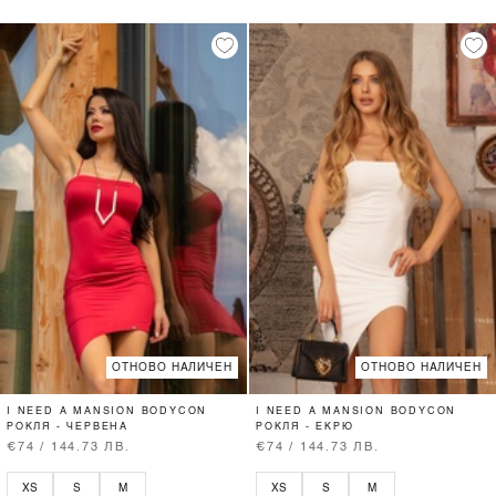
ОТНОВО НАЛИЧЕН
ОТНОВО НАЛИЧЕН
I NEED A MANSION BODYCON
I NEED A MANSION BODYCON
РОКЛЯ - ЧЕРВЕНА
РОКЛЯ - ЕКРЮ
€74 / 144.73 ЛВ.
€74 / 144.73 ЛВ.
XS
S
M
XS
S
M