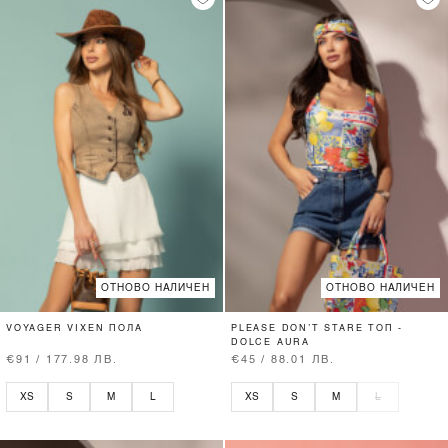
ОТНОВО НАЛИЧЕН
ОТНОВО НАЛИЧЕН
VOYAGER VIXEN ПОЛА
PLEASE DON’T STARE ТОП -
DOLCE AURA
€91 / 177.98 ЛВ.
€45 / 88.01 ЛВ.
XS
S
M
L
XS
S
M
L