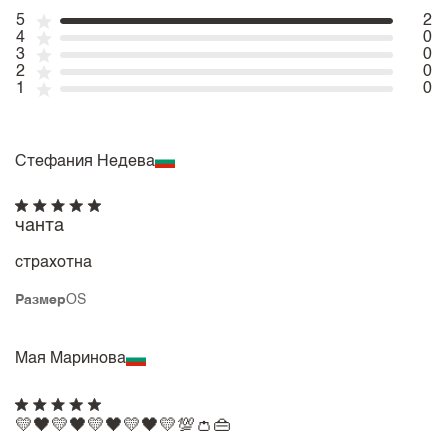
5
2
4
0
3
0
2
0
1
0
Стефания Недева
чанта
страхотна
Размер
OS
Мая Маринова
💛🖤💛🖤💛🖤💛🖤💛💯👛👜