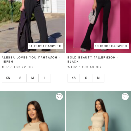
ОТНОВО НАЛИЧЕН
ОТНОВО НАЛИЧЕН
ALESSA LOVES YOU ПАНТАЛОН -
BOLD BEAUTY ГАЩЕРИЗОН -
ЧЕРЕН
BLACK
€97 / 189.72 ЛВ.
€102 / 199.49 ЛВ.
XS
S
M
L
XS
S
M