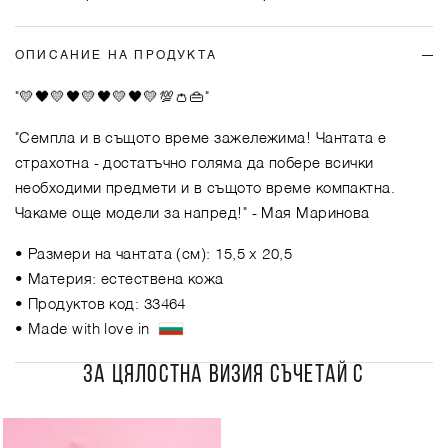
ОПИСАНИЕ НА ПРОДУКТА
"💛🖤💛🖤💛🖤💛🖤💛💯👛👜"
"Семпла и в същото време зажележима! Чантата е
страхотна - достатъчно голяма да побере всички
необходими предмети и в същото време компактна.
Чакаме още модели за напред!"
- Мая Маринова
• Размери на чантата (см): 15,5 x 20,5
• Материя: естествена кожа
• Продуктов код: 33464
• Made with love in
ЗА ЦЯЛОСТНА ВИЗИЯ СЪЧЕТАЙ С