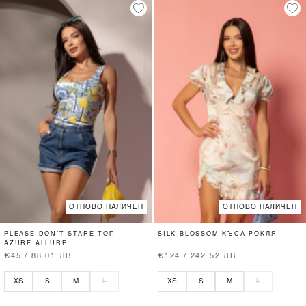
ОТНОВО НАЛИЧЕН
ОТНОВО НАЛИЧЕН
PLEASE DON’T STARE ТОП -
SILK BLOSSOM КЪСА РОКЛЯ
AZURE ALLURE
€45 / 88.01 ЛВ.
€124 / 242.52 ЛВ.
XS
S
M
L
XS
S
M
L