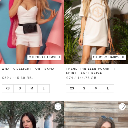
ОТНОВО НАЛИЧЕН
ОТНОВО НАЛИЧЕН
WHAT A DELIGHT ТОП - ЕКРЮ
TREND THRILLER РОКЛЯ - T-
SHIRT - SOFT BEIGE
€59 / 115.39 ЛВ.
€74 / 144.73 ЛВ.
XS
S
M
L
XS
S
M
L