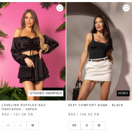
ОТНОВО НАЛИЧЕН
НОВО
LOVELINK RUFFLES КЪС
SEXY COMFORT БОДИ - BLACK
ПАНТАЛОН - ЧЕРЕН
€62 / 121.26 ЛВ.
€69 / 134.95 ЛВ.
XS
S
M
XS
S
M