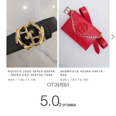
ROCOCO LOGO ЧЕРЕН КОЛАН
SHOWPIECE КОЛАН-ЧАНТА -
A
- ТЕСЕН СЪС ЗЛАТНА ТОКА
RED
З
€64 / 125.17 ЛВ.
€96 / 187.76 ЛВ.
€
ОТЗИВИ
5.0
2 отзива