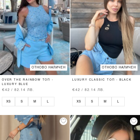
ОТНОВО НАЛИЧЕН
ОТНОВО НАЛИЧЕН
OVER THE RAINBOW ТОП -
LUXURY CLASSIC ТОП - BLACK
LUXURY BLUE
€42 / 82.14 ЛВ.
€42 / 82.14 ЛВ.
XS
S
M
L
XS
S
M
L