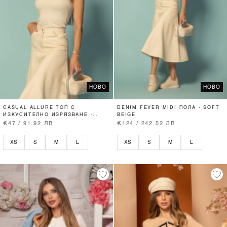
НОВО
НОВО
CASUAL ALLURE ТОП С
DENIM FEVER MIDI ПОЛА - SOFT
ИЗКУСИТЕЛНО ИЗРЯЗВАНЕ -
BEIGE
SOFT BEIGE
€47 / 91.92 ЛВ.
€124 / 242.52 ЛВ.
XS
S
M
L
XS
S
M
L