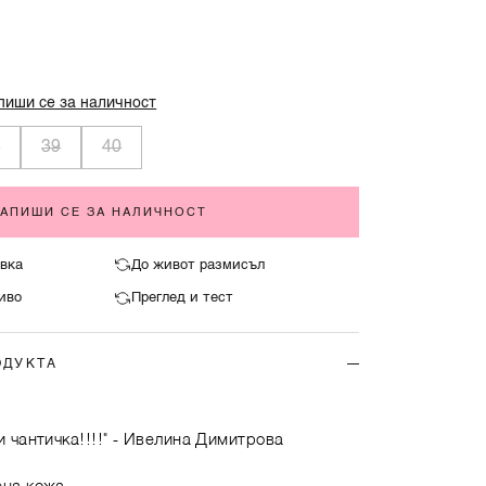
пиши се за наличност
8
39
40
ЗАПИШИ СЕ ЗА НАЛИЧНОСТ
вка
До живот размисъл
иво
Преглед и тест
ОДУКТА
 чантичка!!!!"
- Ивелина Димитрова