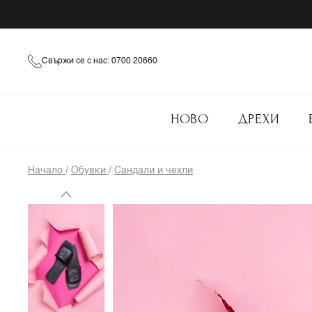
Свържи се с нас: 0700 20660
НОВО
ДРЕХИ
Начало
/
Обувки
/
Сандали и чехли