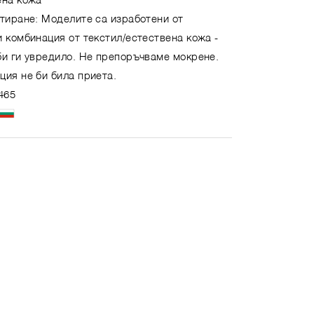
ена кожа
етиране: Моделите са изработени от
 комбинация от текстил/естествена кожа -
би ги увредило. Не препоръчваме мокрене.
ция не би била приета.
465