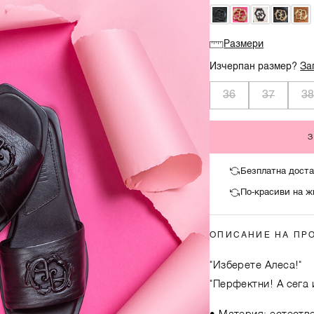
Размери
Изчерпан размер?
За
36
37
3
Безплатна доста
По-красиви на ж
ОПИСАНИЕ НА ПР
"Изберете Алеса!"
"Перфектни! А сега и