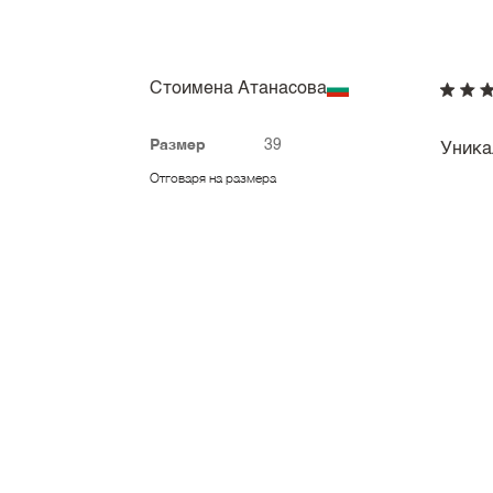
Стоимена Атанасова
Размер
39
Уника
Отговаря на размера
Ивелина Димитрова
Размер
40
Перфек
Отговаря на размера
Диляна Желязкова