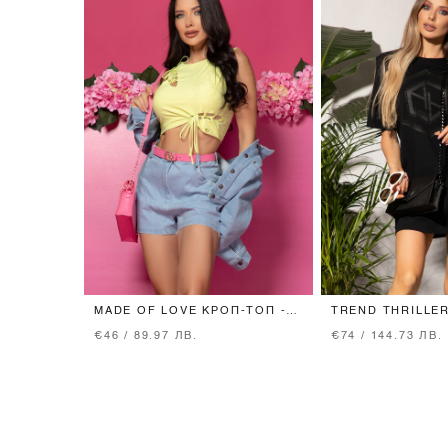
MADE OF LOVE КРОП-ТОП -
TREND THRILLER
LIME
SHIRT - BLACK
€46 / 89.97 ЛВ.
€74 / 144.73 ЛВ.