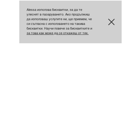
Alessa използва бисквитки, за да те
улеснят в пазаруването. Ако продължиш
да използваш услугите ни, ще приемем, че
си съгласна с използването на такива
бисквитки. Научи повече за бисквитките и
за това как може да се откажеш от тях.