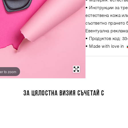
• Материя: естеств
• Инструкции за тр
естествена кожа или
съответно прането 
Евентуална реклама
• Продуктов код: 33
• Made with love in
er to zoom
ЗА ЦЯЛОСТНА ВИЗИЯ СЪЧЕТАЙ С