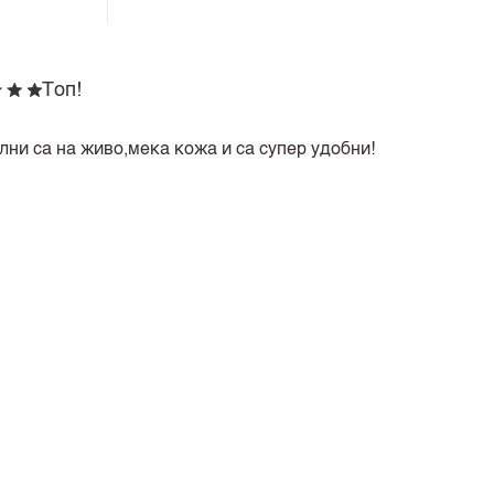
Топ!
лни са на живо,мека кожа и са супер удобни!
Изберете Алеса!
тни! А сега и чантичка!!!!
.