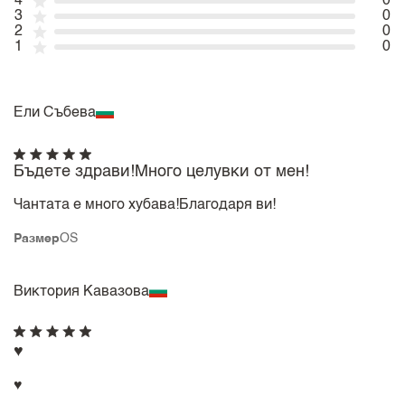
4
0
3
0
2
0
1
0
Ели Събева
Бъдете здрави!Много целувки от мен!
Чантата е много хубава!Благодаря ви!
Размер
OS
Виктория Кавазова
♥️
♥️