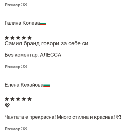
Размер
OS
Галина Колева
Самия бранд говори за себе си
Без коментар. АЛЕССА
Размер
OS
Елена Кехайова
💖
Чантата е прекрасна! Много стилна и красива! 🥰
Размер
OS