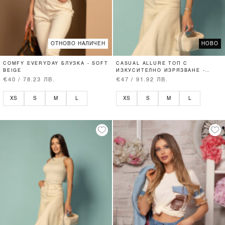
ОТНОВО НАЛИЧЕН
НОВО
COMFY EVERYDAY БЛУЗКА - SOFT
CASUAL ALLURE ТОП С
BEIGE
ИЗКУСИТЕЛНО ИЗРЯЗВАНЕ -
SOFT BEIGE
€40 / 78.23 ЛВ.
€47 / 91.92 ЛВ.
XS
S
M
L
XS
S
M
L