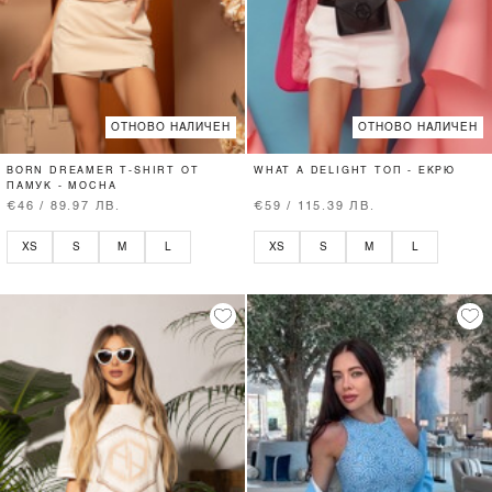
ОТНОВО НАЛИЧЕН
ОТНОВО НАЛИЧЕН
BORN DREAMER T-SHIRT ОТ
WHAT A DELIGHT ТОП - ЕКРЮ
ПАМУК - MOCHA
€46 / 89.97 ЛВ.
€59 / 115.39 ЛВ.
XS
S
M
L
XS
S
M
L