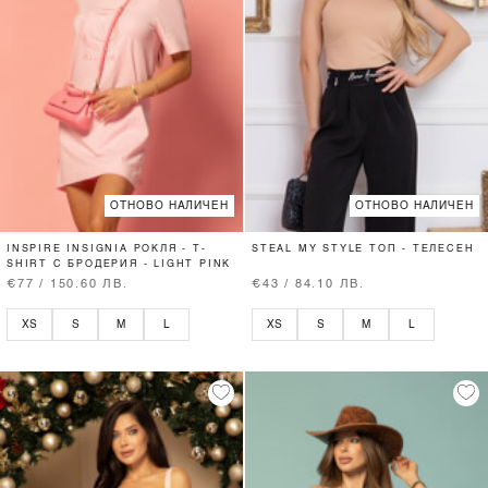
ОТНОВО НАЛИЧЕН
ОТНОВО НАЛИЧЕН
INSPIRE INSIGNIA РОКЛЯ - T-
STEAL MY STYLE ТОП - ТЕЛЕСЕН
SHIRT С БРОДЕРИЯ - LIGHT PINK
€77 / 150.60 ЛВ.
€43 / 84.10 ЛВ.
XS
S
M
L
XS
S
M
L