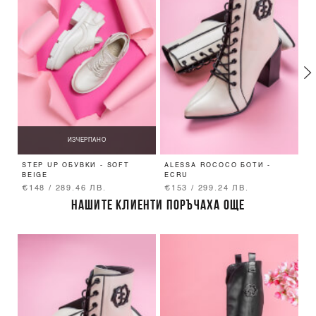
ИЗЧЕРПАНО
STEP UP ОБУВКИ - SOFT
ALESSA ROCOCO БОТИ -
A
BEIGE
ECRU
E
€148 / 289.46 ЛВ.
€153 / 299.24 ЛВ.
€
НАШИТЕ КЛИЕНТИ ПОРЪЧАХА ОЩЕ