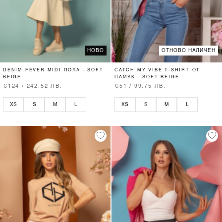
НОВО
ОТНОВО НАЛИЧЕН
DENIM FEVER MIDI ПОЛА - SOFT
CATCH MY VIBE T-SHIRT ОТ
BEIGE
ПАМУК - SOFT BEIGE
€124 / 242.52 ЛВ.
€51 / 99.75 ЛВ.
XS
S
M
L
XS
S
M
L