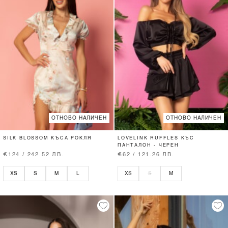
ОТНОВО НАЛИЧЕН
ОТНОВО НАЛИЧЕН
SILK BLOSSOM КЪСА РОКЛЯ
LOVELINK RUFFLES КЪС
ПАНТАЛОН - ЧЕРЕН
€124 / 242.52 ЛВ.
€62 / 121.26 ЛВ.
XS
S
M
L
XS
S
M