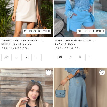
ОТНОВО НАЛИЧЕН
ОТНОВО НАЛИЧЕН
TREND THRILLER РОКЛЯ - T-
OVER THE RAINBOW ТОП -
SHIRT - SOFT BEIGE
LUXURY BLUE
€74 / 144.73 ЛВ.
€42 / 82.14 ЛВ.
XS
S
M
L
XS
S
M
L