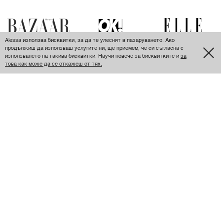
Alessa използва бисквитки, за да те улеснят в пазаруването. Ако
продължиш да използваш услугите ни, ще приемем, че си съгласна с
използването на такива бисквитки. Научи повече за бисквитките и
за
това как може да се откажеш от тях.
ПОСЛЕДНО РАЗГЛЕДАНИ