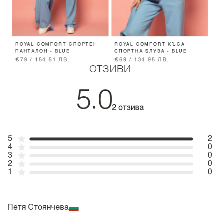
ROYAL COMFORT СПОРТЕН
ROYAL COMFORT КЪСА
L
ПАНТАЛОН - BLUE
СПОРТНА БЛУЗА - BLUE
B
€79 / 154.51 ЛВ.
€69 / 134.95 ЛВ.
€
ОТЗИВИ
5.0
2 отзива
5
2
4
0
3
0
2
0
1
0
Петя Стоянчева