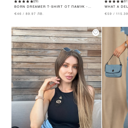
(29)
(61
BORN DREAMER T-SHIRT ОТ ПАМУК -
WHAT A DE
MOCHA
€46 / 89.97 ЛВ.
€59 / 115.3