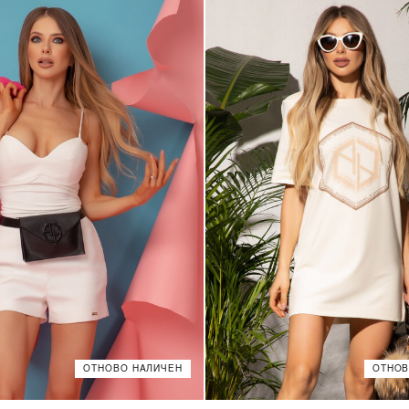
ОТНОВО НАЛИЧЕН
ОТНОВ
XS
S
M
L
XS
S
M
L