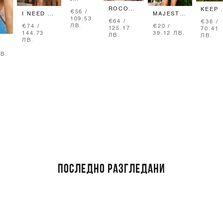
FOUND
ROCOCO
KEEP 
€56 /
THE
MAJESTIC
I NEED A
LOGO
SHINI
109.53
LOVE
GARDEN
MANSION
€64 /
€36 /
ЕКРЮ
БАНС
ЛВ.
€20 /
€74 /
ТОП С
КОЛАН -
BODYCON
125.17
70.41
КОЛАН -
RUFF
39.12 ЛВ.
144.73
ПЕРА
YELLOW
РОКЛЯ -
ЛВ.
ЛВ.
ТЕСЕН С
-
ЛВ.
ЕКРЮ
ЕКРЮ
РОЗО
И
ТОКА
ЛВ.
ЦИ
ПОСЛЕДНО РАЗГЛЕДАНИ