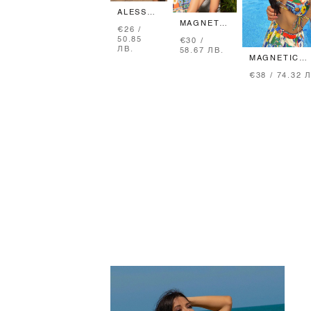
ALESSA
ROCOCO
MAGNETIC
€26 /
БАНСКИ
LOVE
50.85
€30 /
БИКИНИ
БАНСКИ
ЛВ.
58.67 ЛВ.
- ЧЕРЕН
БИКИНИ С
MAGNETIC
НИСКА
LOVE БАНСК
ТАЛИЯ
€38 / 74.32 
ТОП
ТРИЪГЪЛНИ