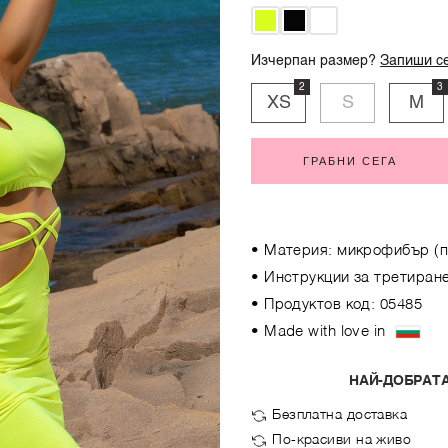
Изчерпан размер?
Запиши се
2
3
XS
S
M
ГРАБНИ СЕГА
• Материя: микрофибър (п
• Инструкции за третиране
• Продуктов код: 05485
• Made with love in
НАЙ-ДОБРАТА
Безплатна доставка
По-красиви на живо