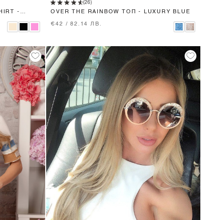
(26)
HIRT -
OVER THE RAINBOW ТОП - LUXURY BLUE
€42 / 82.14 ЛВ.