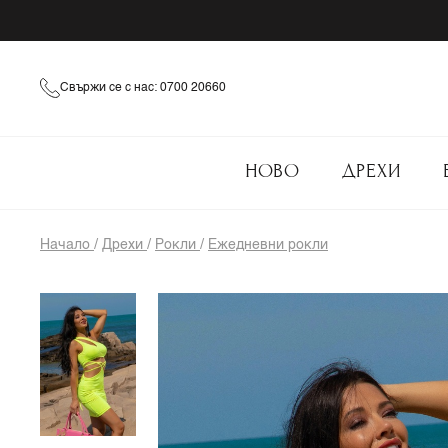
Свържи се с нас: 0700 20660
НОВО
ДРЕХИ
Начало
/
Дрехи
/
Рокли
/
Ежедневни рокли