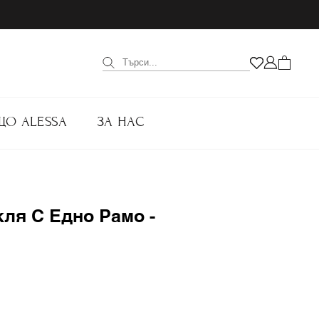
ЩО ALESSA
ЗА НАС
кля С Едно Рамо -