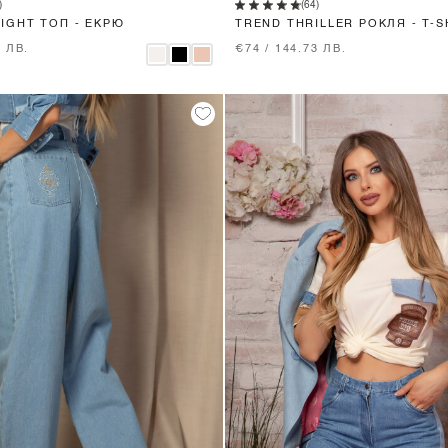
)
(64)
LIGHT ТОП - ЕКРЮ
TREND THRILLER РОКЛЯ - T-S
SOFT BEIGE
9 ЛВ.
€74 / 144.73 ЛВ.