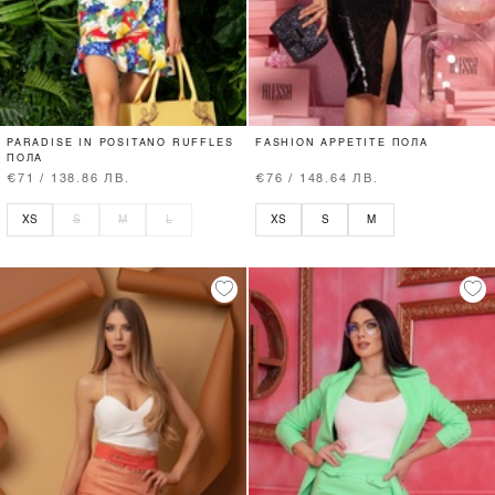
PARADISE IN POSITANO RUFFLES
FASHION APPETITE ПОЛА
ПОЛА
€71 / 138.86 ЛВ.
€76 / 148.64 ЛВ.
XS
S
M
L
XS
S
M