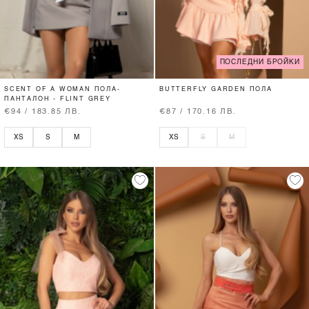
ПОСЛЕДНИ БРОЙКИ
SCENT OF A WOMAN ПОЛА-
BUTTERFLY GARDEN ПОЛА
ПАНТАЛОН - FLINT GREY
€94 / 183.85 ЛВ.
€87 / 170.16 ЛВ.
XS
S
M
XS
S
M