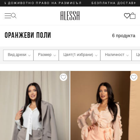
 & ДОЖИВОТНО ПРАВО НА РАЗМИСЪЛ
БЕЗПЛАТНА ДОСТАВКА 
ОРАНЖЕВИ ПОЛИ
6
продукта
Вид дрехи
Размер
Цвят
(1 избрани)
Наличност
Ц