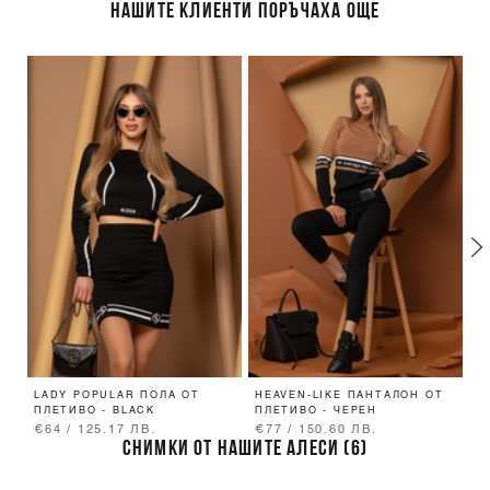
НАШИТЕ КЛИЕНТИ ПОРЪЧАХА ОЩЕ
LADY POPULAR ПОЛА ОТ
HEAVEN-LIKE ПАНТАЛОН ОТ
A
ПЛЕТИВО - BLACK
ПЛЕТИВО - ЧЕРЕН
3
€64 / 125.17 ЛВ.
€77 / 150.60 ЛВ.
€
СНИМКИ ОТ НАШИТЕ АЛЕСИ (6)