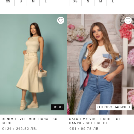
XS
S
M
L
XS
S
M
L
НОВО
ОТНОВО НАЛИЧЕН
DENIM FEVER MIDI ПОЛА - SOFT
CATCH MY VIBE T-SHIRT ОТ
BEIGE
ПАМУК - SOFT BEIGE
€124 / 242.52 ЛВ.
€51 / 99.75 ЛВ.