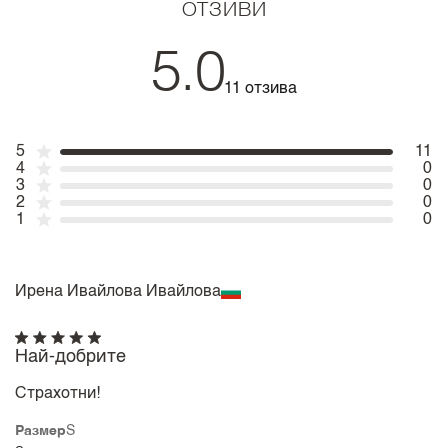
ОТЗИВИ
5.0
11 отзива
5
11
4
0
3
0
2
0
1
0
Ирена Ивайлова Ивайлова
Най-добрите
Страхотни!
Размер
S