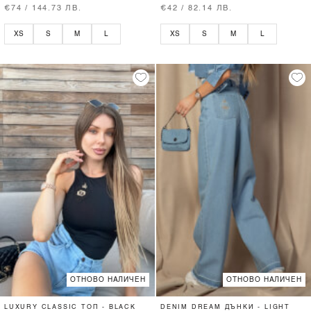
€74 / 144.73 ЛВ.
€42 / 82.14 ЛВ.
XS
S
M
L
XS
S
M
L
ОТНОВО НАЛИЧЕН
ОТНОВО НАЛИЧЕН
LUXURY CLASSIC ТОП - BLACK
DENIM DREAM ДЪНКИ - LIGHT