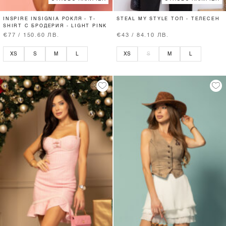
INSPIRE INSIGNIA РОКЛЯ - T-
STEAL MY STYLE ТОП - ТЕЛЕСЕН
SHIRT С БРОДЕРИЯ - LIGHT PINK
€77 / 150.60 ЛВ.
€43 / 84.10 ЛВ.
XS
S
M
L
XS
S
M
L