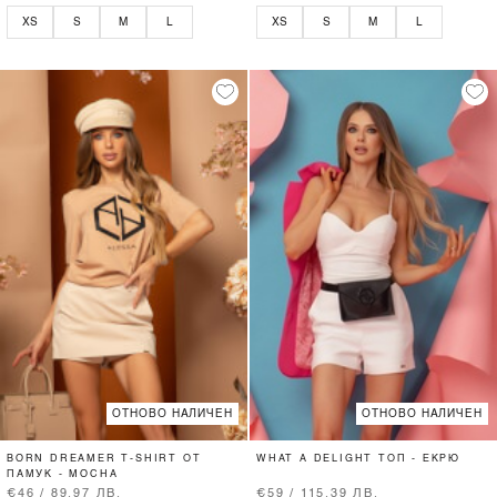
XS
S
M
L
XS
S
M
L
ОТНОВО НАЛИЧЕН
ОТНОВО НАЛИЧЕН
BORN DREAMER T-SHIRT ОТ
WHAT A DELIGHT ТОП - ЕКРЮ
ПАМУК - MOCHA
€46 / 89.97 ЛВ.
€59 / 115.39 ЛВ.