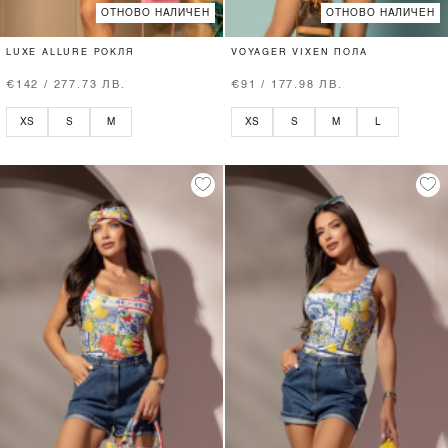
ОТНОВО НАЛИЧЕН
ОТНОВО НАЛИЧЕН
LUXE ALLURE РОКЛЯ
VOYAGER VIXEN ПОЛА
€142 / 277.73 ЛВ.
€91 / 177.98 ЛВ.
XS
S
M
XS
S
M
L