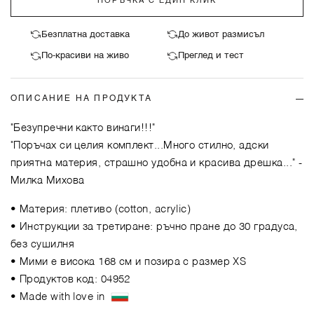
ПОРЪЧКА С ЕДИН КЛИК
Безплатна доставка
До живот размисъл
По-красиви на живо
Преглед и тест
ОПИСАНИЕ НА ПРОДУКТА
"Безупречни както винаги!!!"
"Поръчах си целия комплект...Много стилно, адски
приятна материя, страшно удобна и красива дрешка..."
-
Милка Михова
• Материя: плетиво (cotton, acrylic)
• Инструкции за третиране: ръчно пране до 30 градуса,
без сушилня
• Мими е висока 168 см и позира с размер XS
• Продуктов код: 04952
• Made with love in