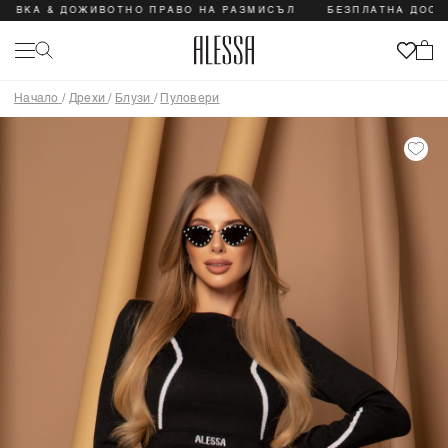
& ДОЖИВОТНО ПРАВО НА РАЗМИСЪЛ
БЕЗПЛАТНА ДОСТАВКА &
Начало
/
Дрехи
/
Блузи
/
Пуловери