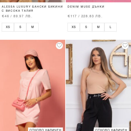
ALESSA LUXURY БАНСКИ БИКИНИ
DENIM MUSE ДЪНКИ
С ВИСОКА ТАЛИЯ
€46 / 89.97 ЛВ.
€117 / 228.83 ЛВ.
XS
S
M
XS
S
M
L
ОТНОВО НАЛИЧЕН
ОТНОВО НАЛИЧЕН