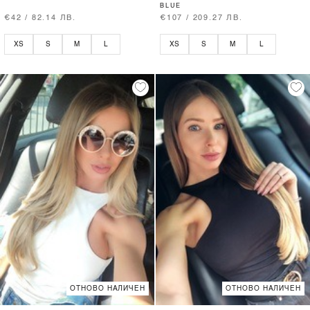
BLUE
€42 / 82.14 ЛВ.
€107 / 209.27 ЛВ.
XS
S
M
L
XS
S
M
L
ОТНОВО НАЛИЧЕН
ОТНОВО НАЛИЧЕН