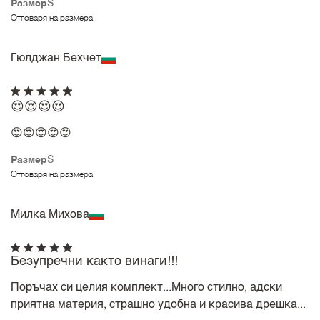
Размер
S
Отговаря на размера
Гюлджан Бехчет
😍😍😍😍
😍😍😍😍😍
Размер
S
Отговаря на размера
Милка Михова
Безупречни както винаги!!!
Поръчах си целия комплект...Много стилно, адски
приятна материя, страшно удобна и красива дрешка...