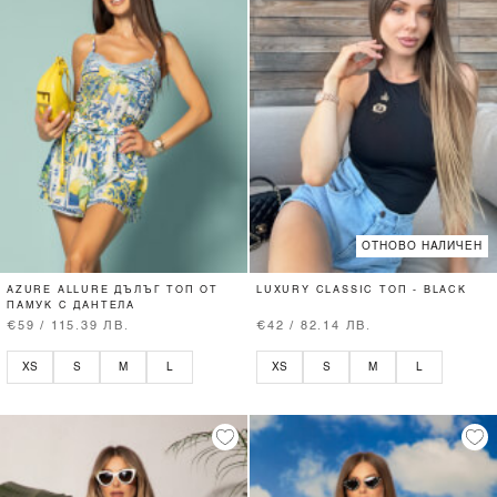
ОТНОВО НАЛИЧЕН
AZURE ALLURE ДЪЛЪГ ТОП ОТ
LUXURY CLASSIC ТОП - BLACK
ПАМУК С ДАНТЕЛА
€59 / 115.39 ЛВ.
€42 / 82.14 ЛВ.
XS
S
M
L
XS
S
M
L