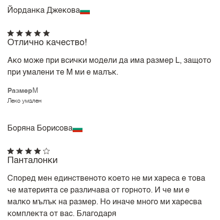
Йорданка Джекова
Отлично качество!
Ако може при всички модели да има размер L, защото
при умалени те М ми е малък.
Размер
M
Леко умален
Боряна Борисова
Панталонки
Според мен единственото което не ми хареса е това
че материята се различава от горното. И че ми е
малко мълък на размер. Но иначе много ми харесва
комплекта от вас. Благодаря