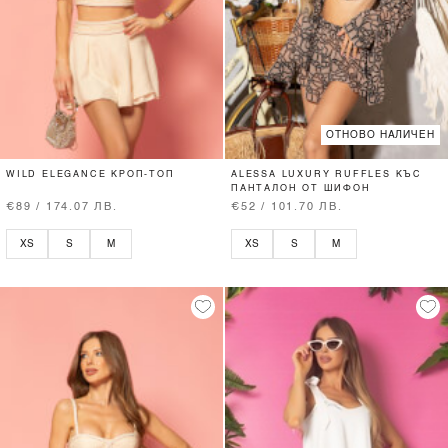
ОТНОВО НАЛИЧЕН
WILD ELEGANCE КРОП-ТОП
ALESSA LUXURY RUFFLES КЪС
ПАНТАЛОН ОТ ШИФОН
€89 / 174.07 ЛВ.
€52 / 101.70 ЛВ.
XS
S
M
XS
S
M