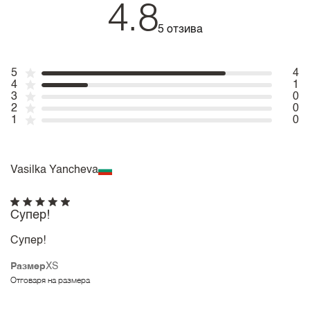
4.8
5 отзива
5
4
4
1
3
0
2
0
1
0
Vasilka Yancheva
Супер!
Супер!
Размер
XS
Отговаря на размера