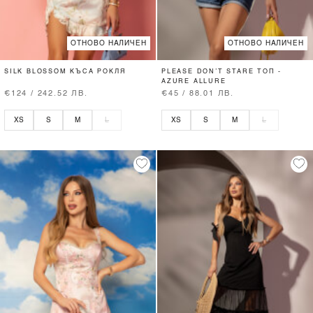
ОТНОВО НАЛИЧЕН
ОТНОВО НАЛИЧЕН
SILK BLOSSOM КЪСА РОКЛЯ
PLEASE DON’T STARE ТОП -
AZURE ALLURE
€124 / 242.52 ЛВ.
€45 / 88.01 ЛВ.
XS
S
M
L
XS
S
M
L