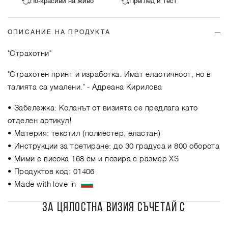
По-красиви на живо
Преглед и тест
ОПИСАНИЕ НА ПРОДУКТА
"Страхотни"
"Страхотен принт и изработка. Имат еластичност, но в
талията са умалени."
- Адреана Кирилова
• Забележка: Коланът от визията се предлага като
отделен артикул!
• Материя: текстил (полиестер, еластан)
• Инструкции за третиране: до 30 градуса и 800 оборота
• Мими е висока 168 см и позира с размер XS
• Продуктов код: 01406
• Made with love in
ЗА ЦЯЛОСТНА ВИЗИЯ СЪЧЕТАЙ С