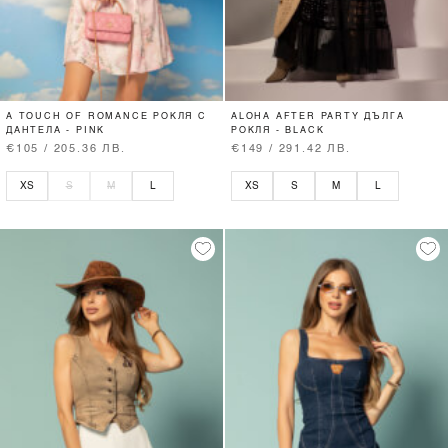
A TOUCH OF ROMANCE РОКЛЯ С
ALOHA AFTER PARTY ДЪЛГА
ДАНТЕЛА - PINK
РОКЛЯ - BLACK
€105 / 205.36 ЛВ.
€149 / 291.42 ЛВ.
XS
S
M
L
XS
S
M
L