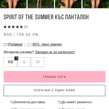
SPIRIT OF THE SUMMER КЪС ПАНТАЛОН
(5)
€56 / 109.53 ЛВ.
Размери
60%
леко умален
Изчерпан размер?
Запиши се за наличност
1
XS
S
M
ГРАБНИ СЕГА
ПОРЪЧКА С ЕДИН КЛИК
Безплатна доставка
До живот размисъл