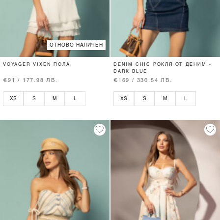
ОТНОВО НАЛИЧЕН
VOYAGER VIXEN ПОЛА
DENIM CHIC РОКЛЯ ОТ ДЕНИМ -
DARK BLUE
€91 / 177.98 ЛВ.
€169 / 330.54 ЛВ.
XS
S
M
L
XS
S
M
L