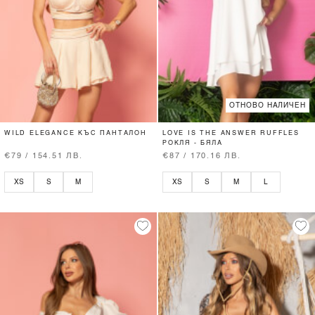
ОТНОВО НАЛИЧЕН
WILD ELEGANCE КЪС ПАНТАЛОН
LOVE IS THE ANSWER RUFFLES
РОКЛЯ - БЯЛА
€79 / 154.51 ЛВ.
€87 / 170.16 ЛВ.
XS
S
M
XS
S
M
L