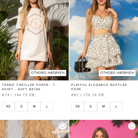
ОТНОВО НАЛИЧЕН
ОТНОВО НАЛИЧЕН
TREND THRILLER РОКЛЯ - T-
PLAYFUL ELEGANCE RUFFLES
SHIRT - SOFT BEIGE
ПОЛА
€74 / 144.73 ЛВ.
€87 / 170.16 ЛВ.
XS
S
M
L
XS
S
M
L