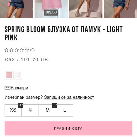
ВИДЕО
SPRING BLOOM БЛУЗКА ОТ ПАМУК - LIGHT
PINK
(0)
€52 / 101.70 ЛВ.
Размери
Изчерпан размер?
Запиши се за наличност
4
3
XS
S
M
L
ГРАБНИ СЕГА