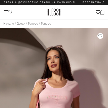
ТАВКА & ДОЖИВОТНО ПРАВО НА РАЗМИСЪЛ
БЕЗПЛАТНА ДОСТ
Начало
/
Дрехи
/
Топове
/
Топове