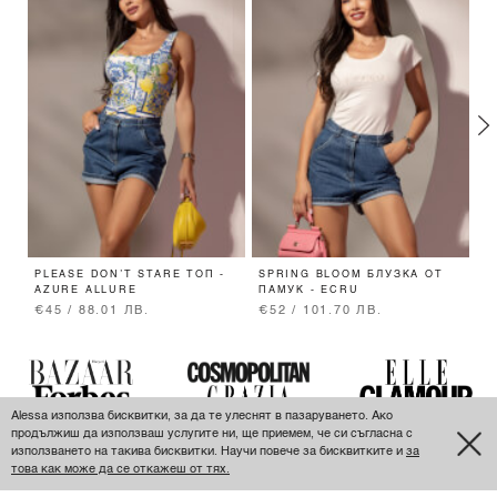
PLEASE DON’T STARE ТОП -
SPRING BLOOM БЛУЗКА ОТ
D
AZURE ALLURE
ПАМУК - ECRU
Д
€45 / 88.01 ЛВ.
€52 / 101.70 ЛВ.
€
Alessa използва бисквитки, за да те улеснят в пазаруването. Ако
продължиш да използваш услугите ни, ще приемем, че си съгласна с
използването на такива бисквитки. Научи повече за бисквитките и
за
ПОСЛЕДНО РАЗГЛЕДАНИ
това как може да се откажеш от тях.