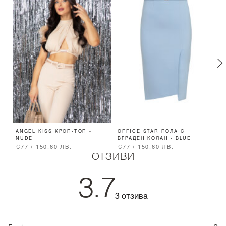
ANGEL KISS КРОП-ТОП -
OFFICE STAR ПОЛА С
S
NUDE
ВГРАДЕН КОЛАН - BLUE
€77 / 150.60 ЛВ.
€77 / 150.60 ЛВ.
€
ОТЗИВИ
3.7
3 отзива