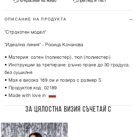
По-красиви на живо
Преглед и тест
ОПИСАНИЕ НА ПРОДУКТА
"Страхотен модел"
"Идеална линия"
- Росица Кочанова
• Материя: сатен (полиестер), тюл (полиестер)
• Инструкции за третиране: ръчно пране до 30 градуса,
без сушилня
• Мая е висока 169 см и позира с размер S
• Продуктов код: 02189
• Made with love in
ЗА ЦЯЛОСТНА ВИЗИЯ СЪЧЕТАЙ С