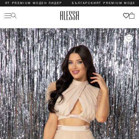
ИЯТ PREMIUM МОДЕН ЛИДЕР
БЪЛГАРСКИЯТ PREMIUM МОДЕН Л