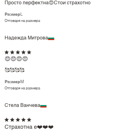
Просто перфектна😍Стои страхотно
Размер
L
Отговаря на размера
Надежда Митрова
😍😍😍😍
🥰🥰🥰🥰
Размер
M
Отговаря на размера
Стела Ванчева
Страхотна е❤️❤️❤️