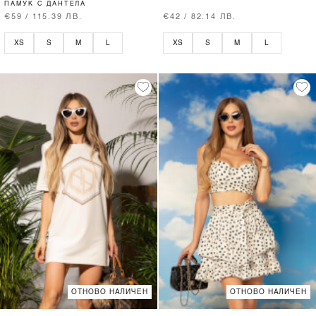
ПАМУК С ДАНТЕЛА
€59 / 115.39 ЛВ.
€42 / 82.14 ЛВ.
XS
S
M
L
XS
S
M
L
ОТНОВО НАЛИЧЕН
ОТНОВО НАЛИЧЕН