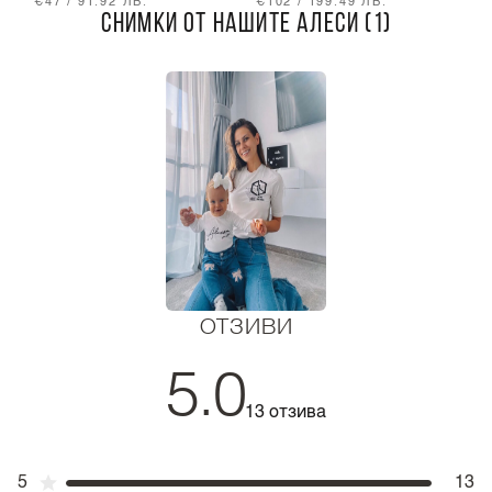
€47 / 91.92 ЛВ.
€102 / 199.49 ЛВ.
€
СНИМКИ ОТ НАШИТЕ АЛЕСИ (1)
ОТЗИВИ
5.0
13 отзива
5
13