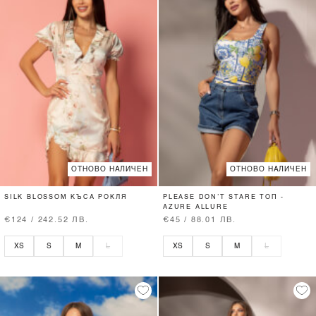
ОТНОВО НАЛИЧЕН
ОТНОВО НАЛИЧЕН
SILK BLOSSOM КЪСА РОКЛЯ
PLEASE DON’T STARE ТОП -
AZURE ALLURE
€124 / 242.52 ЛВ.
€45 / 88.01 ЛВ.
XS
S
M
L
XS
S
M
L