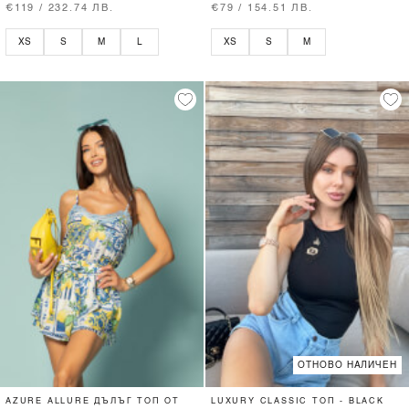
€119 / 232.74 ЛВ.
€79 / 154.51 ЛВ.
XS
S
M
L
XS
S
M
ОТНОВО НАЛИЧЕН
AZURE ALLURE ДЪЛЪГ ТОП ОТ
LUXURY CLASSIC ТОП - BLACK