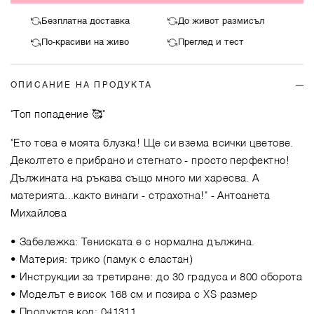
Безплатна доставка
До живот размисъл
По-красиви на живо
Преглед и тест
ОПИСАНИЕ НА ПРОДУКТА
"Топ попадение 🥰"
"Ето това е моята блузка! Ще си взема всички цветове.
Деколтето е прибрано и стегнато - просто перфектно!
Дължината на ръкава също много ми харесва. А
материята...както винаги - страхотна!"
- Антоанета
Михайлова
• Забележка: Тениската е с нормална дължина.
• Материя: трико (памук с еластан)
• Инструкции за третиране: до 30 градуса и 800 оборота
• Моделът е висок 168 см и позира с XS размер
• Продуктов код: 041311