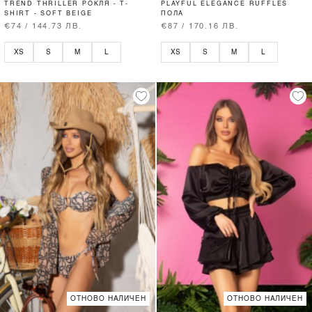
TREND THRILLER РОКЛЯ - T-
PLAYFUL ELEGANCE RUFFLES
SHIRT - SOFT BEIGE
ПОЛА
€74 / 144.73 ЛВ.
€87 / 170.16 ЛВ.
XS
S
M
L
XS
S
M
L
ОТНОВО НАЛИЧЕН
ОТНОВО НАЛИЧЕН