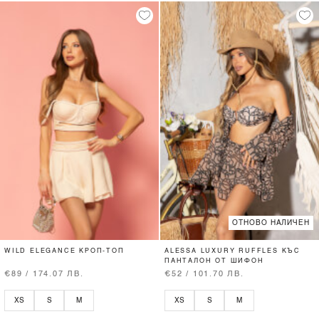
ОТНОВО НАЛИЧЕН
WILD ELEGANCE КРОП-ТОП
ALESSA LUXURY RUFFLES КЪС
ПАНТАЛОН ОТ ШИФОН
€89 / 174.07 ЛВ.
€52 / 101.70 ЛВ.
XS
S
M
XS
S
M