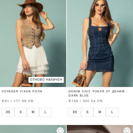
ОТНОВО НАЛИЧЕН
VOYAGER VIXEN ПОЛА
DENIM CHIC РОКЛЯ ОТ ДЕНИМ -
DARK BLUE
€91 / 177.98 ЛВ.
€169 / 330.54 ЛВ.
XS
S
M
L
XS
S
M
L