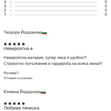
4
0
3
0
2
0
1
0
Теодора Йорданова
Невероятна е
Невероятна материя, супер лека и удобно!!!
Страхотно попълнение в гардероба на всяка жена!!!
Размер
S
Отговаря на размера
Юлиана Йорданова
Любима тениска.