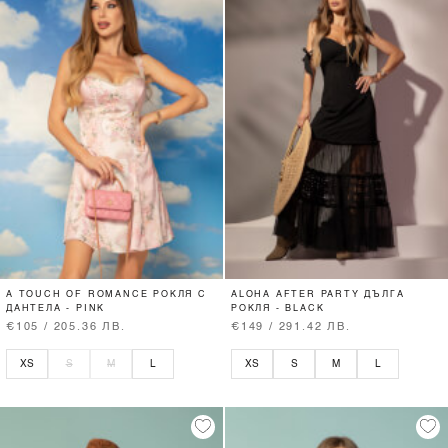
A TOUCH OF ROMANCE РОКЛЯ С
ALOHA AFTER PARTY ДЪЛГА
ДАНТЕЛА - PINK
РОКЛЯ - BLACK
€105 / 205.36 ЛВ.
€149 / 291.42 ЛВ.
XS
S
M
L
XS
S
M
L