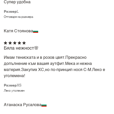
Супер удобна
Размер
L
Отговаря на размера
Катя Стоянова
Бяла нежност🌸
Имам тениската и в розов цвят.Прекрасно
допълнение към вашия аутфит.Мека и нежна
материя.Закупих ХС,но по-принцип нося С-М.Леко е
уголемена!
Размер
XS
Леко уголемен
Атанаска Русалова