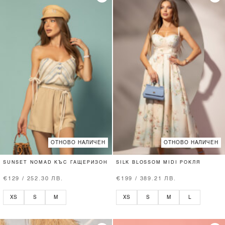
ОТНОВО НАЛИЧЕН
ОТНОВО НАЛИЧЕН
SUNSET NOMAD КЪС ГАЩЕРИЗОН
SILK BLOSSOM MIDI РОКЛЯ
€129 / 252.30 ЛВ.
€199 / 389.21 ЛВ.
XS
S
M
XS
S
M
L