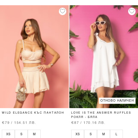
ОТНОВО НАЛИЧЕН
WILD ELEGANCE КЪС ПАНТАЛОН
LOVE IS THE ANSWER RUFFLES
РОКЛЯ - БЯЛА
€79 / 154.51 ЛВ.
€87 / 170.16 ЛВ.
XS
S
M
XS
S
M
L