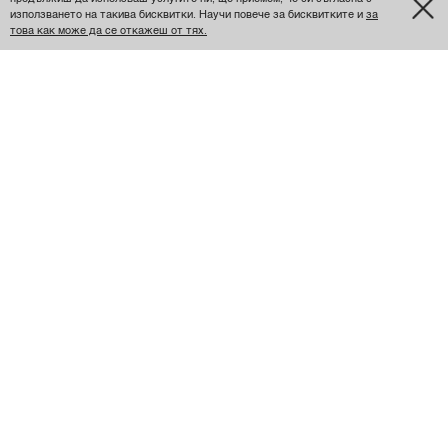
използването на такива бисквитки. Научи повече за бисквитките и
за
това как може да се откажеш от тях.
Уникална рокля!
Роклята е страхотна! Използвам я за сцена и на
снимки изглежда уникално!
Единственият проблем е, че презрамките са ми малко
дълги и падат, но намерихме решение :)
Размер
XS
Леко уголемен