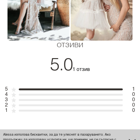
ОТЗИВИ
5.0
1 отзив
5
1
4
0
3
0
2
0
1
0
Iva Y. Jordanova Y. Jordanova
Alessa използва бисквитки, за да те улеснят в пазаруването. Ако
продължиш да използваш услугите ни, ще приемем, че си съгласна с