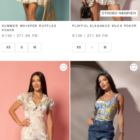
ОТНОВО НАЛИЧЕН
SUMMER WHISPER RUFFLES
PLAYFUL ELEGANCE КЪСА РОКЛЯ
РОКЛЯ
€139 / 271.86 ЛВ.
€139 / 271.86 ЛВ.
XS
S
M
XS
S
M