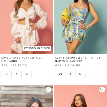
ОТНОВО НАЛИЧЕН
LOVELY EASE RUFFLES КЪС
AZURE ALLURE ДЪЛЪГ ТОП ОТ
ПАНТАЛОН - ECRU
ПАМУК С ДАНТЕЛА
€62 / 121.26 ЛВ.
€59 / 115.39 ЛВ.
XS
S
M
XS
S
M
L