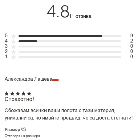
4.8
11 отзива
5
9
4
2
3
0
2
0
1
0
Александра Лашева
Страхотно!
Обожавам всички ваши полота с тази материя,
уникални са, но имайте предвид, че са доста стегнати!
Размер
XS
Отговаря на размера