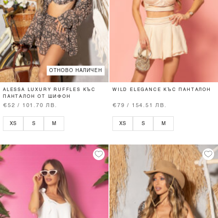
ОТНОВО НАЛИЧЕН
ALESSA LUXURY RUFFLES КЪС
WILD ELEGANCE КЪС ПАНТАЛОН
ПАНТАЛОН ОТ ШИФОН
€52 / 101.70 ЛВ.
€79 / 154.51 ЛВ.
XS
S
M
XS
S
M