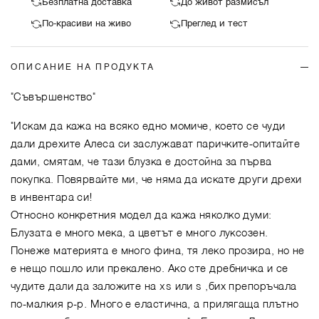
Безплатна доставка
До живот размисъл
По-красиви на живо
Преглед и тест
ОПИСАНИЕ НА ПРОДУКТА
"Съвършенство"
"Искам да кажа на всяко едно момиче, което се чуди
дали дрехите Алеса си заслужават паричките-опитайте
дами, смятам, че тази блузка е достойна за първа
покупка. Повярвайте ми, че няма да искате други дрехи
в инвентара си!
Относно конкретния модел да кажа няколко думи:
Блузата е много мека, а цветът е много луксозен.
Понеже материята е много фина, тя леко прозира, но не
е нещо пошло или прекалено. Ако сте дребничка и се
чудите дали да заложите на xs или s ,бих препоръчала
по-малкия р-р. Много е еластична, а прилягаща плътно