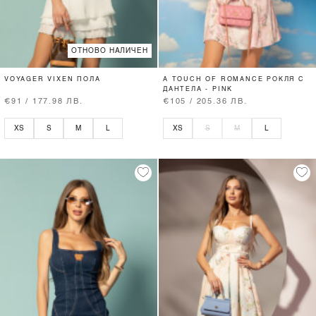
ОТНОВО НАЛИЧЕН
VOYAGER VIXEN ПОЛА
A TOUCH OF ROMANCE РОКЛЯ С
ДАНТЕЛА - PINK
€91 / 177.98 ЛВ.
€105 / 205.36 ЛВ.
XS
S
M
L
XS
S
M
L