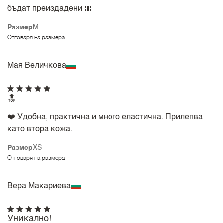
бъдат преиздадени 🎀
Размер
M
Отговаря на размера
Мая Величкова
🔝
❤️ Удобна, практична и много еластична. Прилепва
като втора кожа.
Размер
XS
Отговаря на размера
Вера Макариева
Уникално!