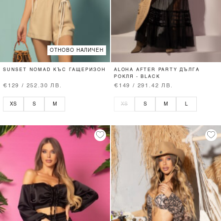
ОТНОВО НАЛИЧЕН
SUNSET NOMAD КЪС ГАЩЕРИЗОН
ALOHA AFTER PARTY ДЪЛГА
РОКЛЯ - BLACK
€129 / 252.30 ЛВ.
€149 / 291.42 ЛВ.
XS
S
M
XS
S
M
L