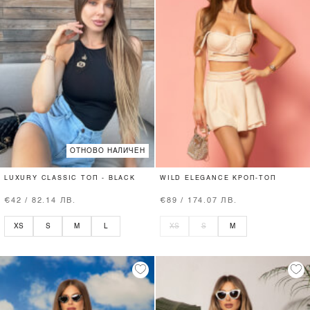
ОТНОВО НАЛИЧЕН
LUXURY CLASSIC ТОП - BLACK
WILD ELEGANCE КРОП-ТОП
€42 / 82.14 ЛВ.
€89 / 174.07 ЛВ.
XS
S
M
L
XS
S
M