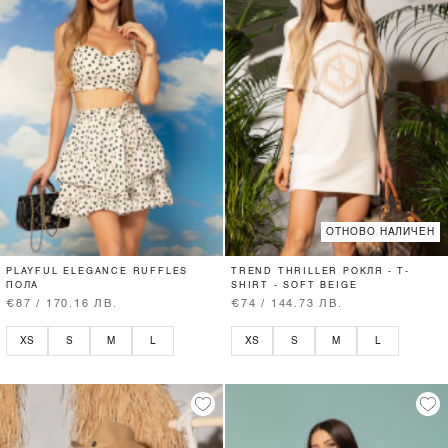
ОТНОВО НАЛИЧЕН
PLAYFUL ELEGANCE RUFFLES
TREND THRILLER РОКЛЯ - T-
ПОЛА
SHIRT - SOFT BEIGE
€87 / 170.16 ЛВ.
€74 / 144.73 ЛВ.
XS
S
M
L
XS
S
M
L