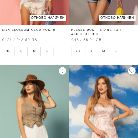
ОТНОВО НАЛИЧЕН
ОТНОВО НАЛИЧЕН
SILK BLOSSOM КЪСА РОКЛЯ
PLEASE DON’T STARE ТОП -
AZURE ALLURE
€124 / 242.52 ЛВ.
€45 / 88.01 ЛВ.
XS
S
M
L
XS
S
M
L