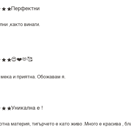
Перфектни
лни ,както винаги.
😍❤️🫶🥰
 мека и приятна. Обожавам я.
Уникална е !
тна материя, тигърчето е като живо .Много е красива , бл