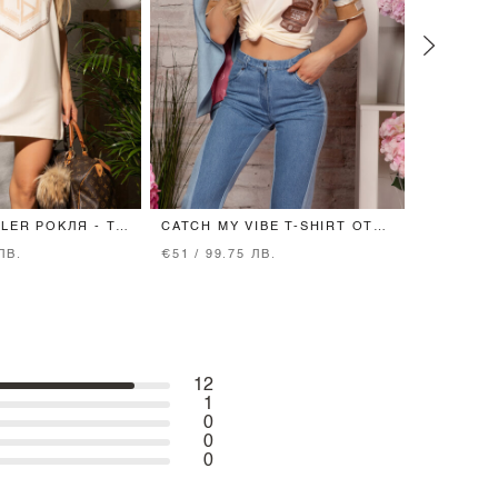
LER РОКЛЯ - T-
CATCH MY VIBE T-SHIRT ОТ
CHARM P
T BEIGE
ПАМУК - SOFT BEIGE
RUFFLES
ЛВ.
€51 / 99.75 ЛВ.
€61 / 119
MAGNETI
12
1
0
0
0