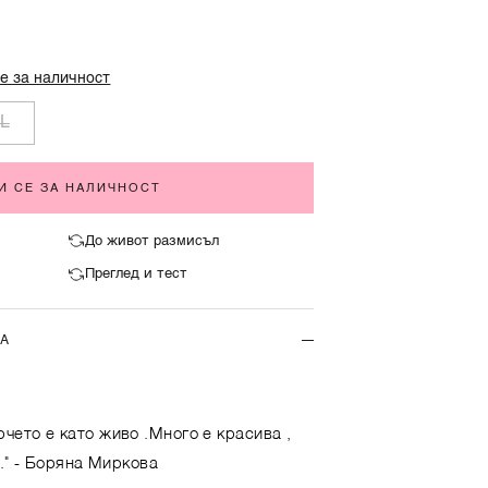
е за наличност
L
И СЕ ЗА НАЛИЧНОСТ
До живот размисъл
Преглед и тест
ТА
чето е като живо .Много е красива ,
."
- Боряна Миркова