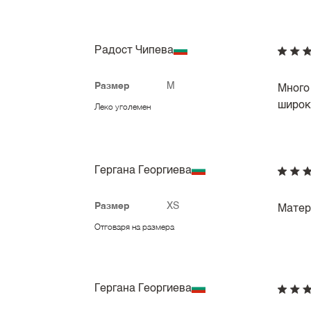
Радост Чипева
Размер
M
Много
широк
Леко уголемен
Гергана Георгиева
Размер
XS
Матери
Отговаря на размера
Гергана Георгиева