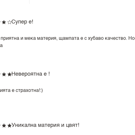
Супер е!
 приятна и мека материя, щампата е с хубаво качество. Но
а
Невероятна е !
ята е страхотна!:)
Уникална материя и цвят!