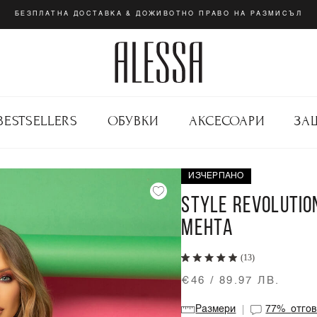
БЕЗПЛАТНА ДОСТАВКА & ДОЖИВОТНО ПРАВО НА РАЗМИСЪЛ
BESTSELLERS
ОБУВКИ
АКСЕСОАРИ
ЗА
ИЗЧЕРПАНО
STYLE REVOLUTION
МЕНТА
(13)
€46 / 89.97 ЛВ.
Размери
77%
отго