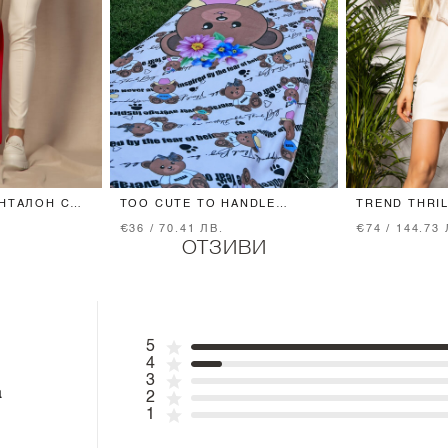
АНТАЛОН С
TOO CUTE TO HANDLE
TREND THRIL
 - SOFT
ХАВЛИЯ
SHIRT - SOF
€36 / 70.41 ЛВ.
€74 / 144.73 
ОТЗИВИ
5
4
3
а
2
1