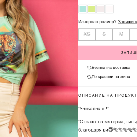
Изчерпан размер?
Запиши с
XS
S
M
ЗАПИШ
Безплатна доставка
По-красиви на живо
ОПИСАНИЕ НА ПРОДУК
"Уникална е !"
"Страхотна материя, тигър
благодаря ви😇🐅🐅🐅🐅🐅