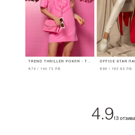
TREND THRILLER РОКЛЯ - T-
OFFICE STAR П
SHIRT - PINK
ВГРАДЕН КОЛАН
€74 / 144.73 ЛВ.
€99 / 193.63 ЛВ.
BEIGE
4.9
13 отзив